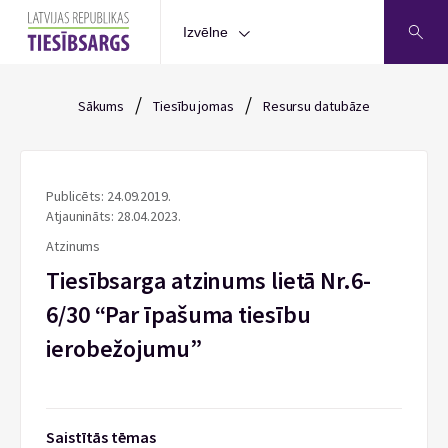
Izvēlne
/
/
Sākums
Tiesību jomas
Resursu datubāze
Publicēts: 24.09.2019.
Atjaunināts: 28.04.2023.
Atzinums
Tiesībsarga atzinums lietā Nr.6-
6/30 “Par īpašuma tiesību
ierobežojumu”
Saistītās tēmas