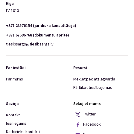
Rīga
LV-1010
+371 25576154 (juridiska konsultācija)
+371 67686768 (dokumentu aprite)
tiesibsargs@tiesibsargs.lv
Par iestādi
Resursi
Par mums
Meklēt pēc atslēgvārda
Pārlūkot tiesību jomas
Saziņa
Sekojiet mums
Twitter
Kontakti
Iesniegums
Facebook
Darbinieku kontakti