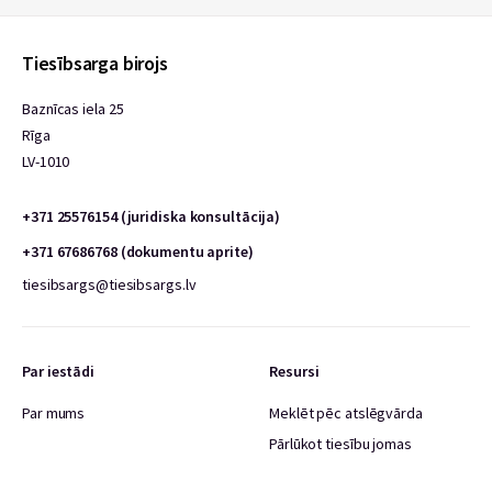
Tiesībsarga birojs
Baznīcas iela 25
Rīga
LV-1010
+371 25576154 (juridiska konsultācija)
+371 67686768 (dokumentu aprite)
tiesibsargs@tiesibsargs.lv
Par iestādi
Resursi
Par mums
Meklēt pēc atslēgvārda
Pārlūkot tiesību jomas