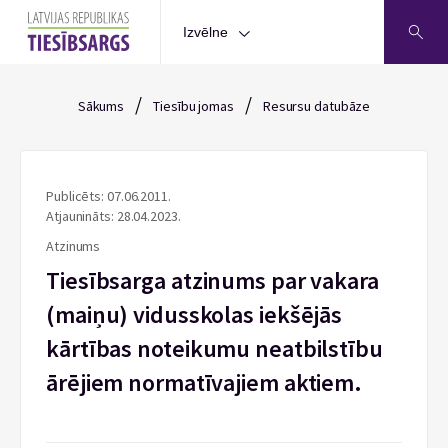
Izvēlne
/
/
Sākums
Tiesību jomas
Resursu datubāze
Publicēts: 07.06.2011.
Atjaunināts: 28.04.2023.
Atzinums
Tiesībsarga atzinums par vakara
(maiņu) vidusskolas iekšējās
kārtības noteikumu neatbilstību
ārējiem normatīvajiem aktiem.