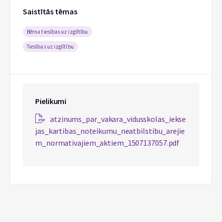
Saistītās tēmas
Bērna tiesības uz izglītību
Tiesības uz izglītību
Pielikumi
atzinums_par_vakara_vidusskolas_iekse
jas_kartibas_noteikumu_neatbilstibu_arejie
m_normativajiem_aktiem_1507137057.pdf