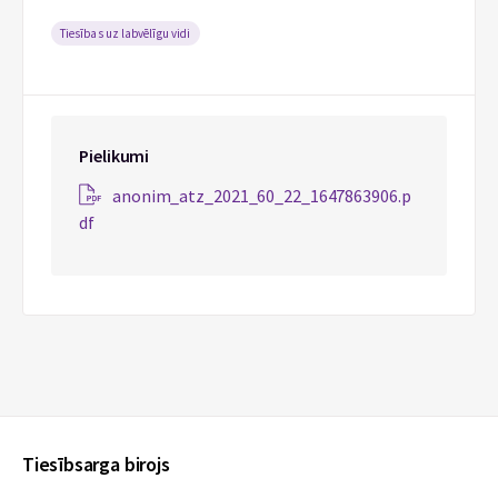
Tiesības uz labvēlīgu vidi
Pielikumi
anonim_atz_2021_60_22_1647863906.p
df
Tiesībsarga birojs