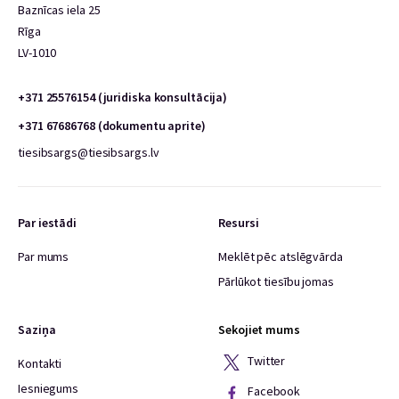
Baznīcas iela 25
Rīga
LV-1010
+371 25576154 (juridiska konsultācija)
+371 67686768 (dokumentu aprite)
tiesibsargs@tiesibsargs.lv
Par iestādi
Resursi
Par mums
Meklēt pēc atslēgvārda
Pārlūkot tiesību jomas
Saziņa
Sekojiet mums
Twitter
Kontakti
Iesniegums
Facebook