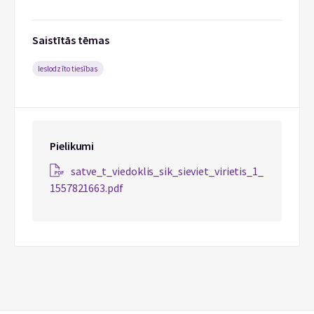
Saistītās tēmas
Ieslodzīto tiesības
Pielikumi
satve_t_viedoklis_sik_sieviet_virietis_1_
1557821663.pdf