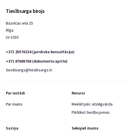
Tiesībsarga birojs
Baznīcas iela 25
Rīga
LV-1010
+371 25576154 (juridiska konsultācija)
+371 67686768 (dokumentu aprite)
tiesibsargs@tiesibsargs.lv
Par iestādi
Resursi
Par mums
Meklēt pēc atslēgvārda
Pārlūkot tiesību jomas
Saziņa
Sekojiet mums