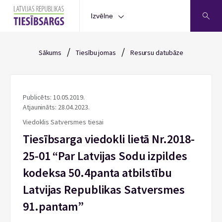
Izvēlne
/
/
Sākums
Tiesību jomas
Resursu datubāze
Publicēts: 10.05.2019.
Atjaunināts: 28.04.2023.
Viedoklis Satversmes tiesai
Tiesībsarga viedokli lietā Nr.2018-
25-01 “Par Latvijas Sodu izpildes
kodeksa 50.4panta atbilstību
Latvijas Republikas Satversmes
91.pantam”