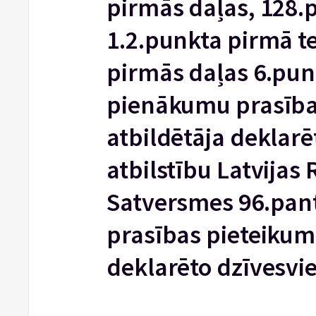
pirmās daļas, 128.
1.2.punkta pirmā t
pirmās daļas 6.punk
pienākumu prasība
atbildētāja deklarē
atbilstību Latvijas
Satversmes 96.pa
prasības pieteikum
deklarēto dzīvesvie