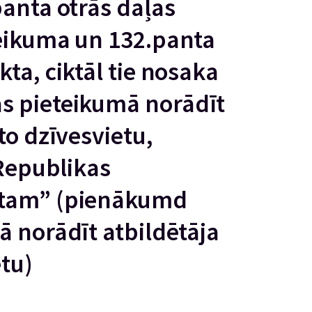
panta otrās daļas
eikuma un 132.panta
ta, ciktāl tie nosaka
s pieteikumā norādīt
to dzīvesvietu,
 Republikas
ntam” (pienākumd
ā norādīt atbildētāja
tu)