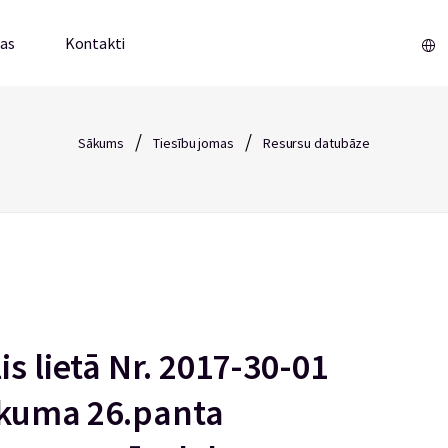
mas
Kontakti
/
/
Sākums
Tiesību jomas
Resursu datubāze
is lietā Nr. 2017-30-01
likuma 26.panta