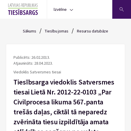
Izvēlne
/
/
Sākums
Tiesību jomas
Resursu datubāze
Publicēts: 26.02.2013.
Atjaunināts: 28.04.2023.
Viedoklis Satversmes tiesai
Tiesībsarga viedoklis Satversmes
tiesai Lietā Nr. 2012-22-0103 „Par
Civilprocesa likuma 567.panta
trešās daļas, ciktāl tā neparedz
zvērināta tiesu izpildītāja amata