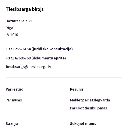
Tiesībsarga birojs
Baznīcas iela 25
Rīga
LV-1010
+371 25576154 (juridiska konsultācija)
+371 67686768 (dokumentu aprite)
tiesibsargs@tiesibsargs.lv
Par iestādi
Resursi
Par mums
Meklēt pēc atslēgvārda
Pārlūkot tiesību jomas
Saziņa
Sekojiet mums