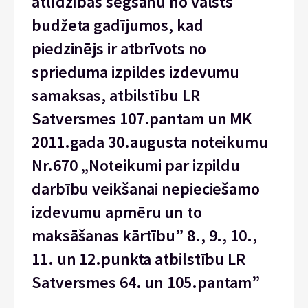
atlīdzības segšanu no valsts
budžeta gadījumos, kad
piedzinējs ir atbrīvots no
sprieduma izpildes izdevumu
samaksas, atbilstību LR
Satversmes 107.pantam un MK
2011.gada 30.augusta noteikumu
Nr.670 „Noteikumi par izpildu
darbību veikšanai nepieciešamo
izdevumu apmēru un to
maksāšanas kārtību” 8., 9., 10.,
11. un 12.punkta atbilstību LR
Satversmes 64. un 105.pantam”