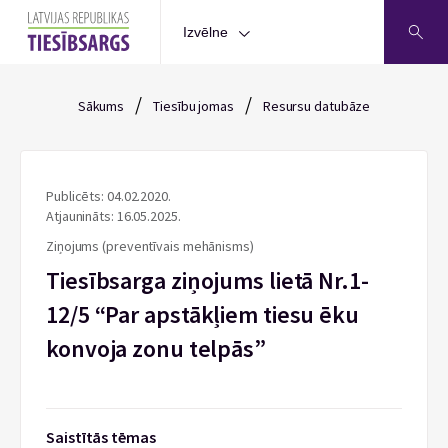
Izvēlne
/
/
Sākums
Tiesību jomas
Resursu datubāze
Publicēts: 04.02.2020.
Atjaunināts: 16.05.2025.
Ziņojums (preventīvais mehānisms)
Tiesībsarga ziņojums lietā Nr.1-
12/5 “Par apstākļiem tiesu ēku
konvoja zonu telpās”
Saistītās tēmas