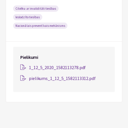
Cilvēku ar invaliditāti tiesības
Ieslodzīto tiesības
Nacionālais preventīvais mehānisms
Pielikumi
1_12_5_2020_1582113278.pdf
pielikums_1_12_5_1582113312.pdf