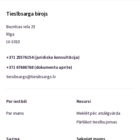
Tiesībsarga birojs
Baznīcas iela 25
Rīga
LV-1010
+371 25576154 (juridiska konsultācija)
+371 67686768 (dokumentu aprite)
tiesibsargs@tiesibsargs.lv
Par iestādi
Resursi
Par mums
Meklēt pēc atslēgvārda
Pārlūkot tiesību jomas
Saziņa
Sekojiet mums