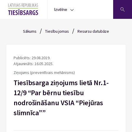
Izvēlne
/
/
Sākums
Tiesību jomas
Resursu datubāze
Publicēts: 29.08.2019.
Atjaunināts: 16.05.2025.
Ziņojums (preventīvais mehānisms)
Tiesībsarga ziņojums lietā Nr.1-
12/9 “Par bērnu tiesību
nodrošināšanu VSIA “Piejūras
slimnīca””