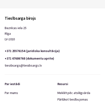
Tiesībsarga birojs
Baznīcas iela 25
Rīga
LV-1010
+371 25576154 (juridiska konsultācija)
+371 67686768 (dokumentu aprite)
tiesibsargs@tiesibsargs.lv
Par iestādi
Resursi
Par mums
Meklēt pēc atslēgvārda
Pārlūkot tiesību jomas