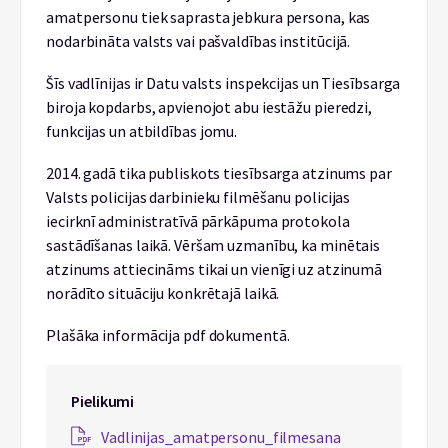
amatpersonu tiek saprasta jebkura persona, kas
nodarbināta valsts vai pašvaldības institūcijā.
Šīs vadlīnijas ir Datu valsts inspekcijas un Tiesībsarga
biroja kopdarbs, apvienojot abu iestāžu pieredzi,
funkcijas un atbildības jomu.
2014. gadā tika publiskots tiesībsarga atzinums par
Valsts policijas darbinieku filmēšanu policijas
iecirknī administratīvā pārkāpuma protokola
sastādīšanas laikā. Vēršam uzmanību, ka minētais
atzinums attiecināms tikai un vienīgi uz atzinumā
norādīto situāciju konkrētajā laikā.
Plašāka informācija pdf dokumentā.
Pielikumi
Vadlinijas_amatpersonu_filmesana