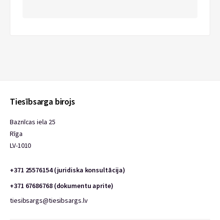
Tiesībsarga birojs
Baznīcas iela 25
Rīga
LV-1010
+371 25576154 (juridiska konsultācija)
+371 67686768 (dokumentu aprite)
tiesibsargs@tiesibsargs.lv