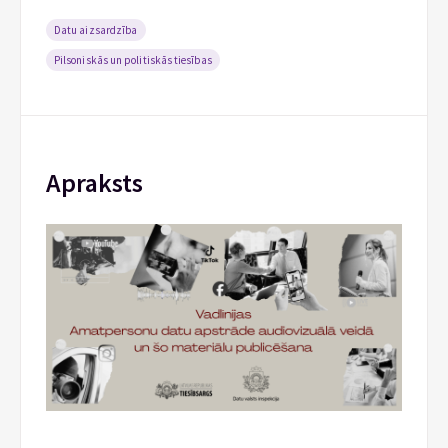
Datu aizsardzība
Pilsoniskās un politiskās tiesības
Apraksts