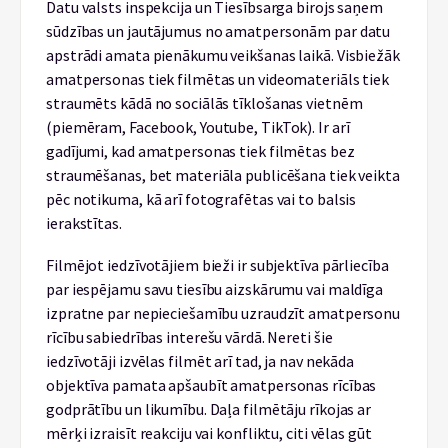
Datu valsts inspekcija un Tiesībsarga birojs saņem
sūdzības un jautājumus no amatpersonām par datu
apstrādi amata pienākumu veikšanas laikā. Visbiežāk
amatpersonas tiek filmētas un videomateriāls tiek
straumēts kādā no sociālās tīklošanas vietnēm
(piemēram, Facebook, Youtube, TikTok). Ir arī
gadījumi, kad amatpersonas tiek filmētas bez
straumēšanas, bet materiāla publicēšana tiek veikta
pēc notikuma, kā arī fotografētas vai to balsis
ierakstītas.
Filmējot iedzīvotājiem bieži ir subjektīva pārliecība
par iespējamu savu tiesību aizskārumu vai maldīga
izpratne par nepieciešamību uzraudzīt amatpersonu
rīcību sabiedrības interešu vārdā. Nereti šie
iedzīvotāji izvēlas filmēt arī tad, ja nav nekāda
objektīva pamata apšaubīt amatpersonas rīcības
godprātību un likumību. Daļa filmētāju rīkojas ar
mērķi izraisīt reakciju vai konfliktu, citi vēlas gūt