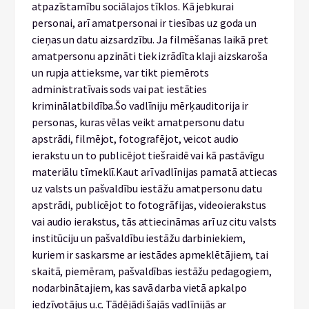
atpazīstamību sociālajos tīklos. Kā jebkurai
personai, arī amatpersonai ir tiesības uz goda un
cieņas un datu aizsardzību. Ja filmēšanas laikā pret
amatpersonu apzināti tiek izrādīta klaji aizskaroša
un rupja attieksme, var tikt piemērots
administratīvais sods vai pat iestāties
kriminālatbildība.
Šo vadlīniju mērķauditorija ir
personas, kuras vēlas veikt amatpersonu datu
apstrādi, filmējot, fotografējot, veicot audio
ierakstu un to publicējot tiešraidē vai kā pastāvīgu
materiālu tīmeklī.
Kaut arī vadlīnijas pamatā attiecas
uz valsts un pašvaldību iestāžu amatpersonu datu
apstrādi, publicējot to fotogrāfijas, videoierakstus
vai audio ierakstus, tās attiecināmas arī uz citu valsts
institūciju un pašvaldību iestāžu darbiniekiem,
kuriem ir saskarsme ar iestādes apmeklētājiem, tai
skaitā, piemēram, pašvaldības iestāžu pedagogiem,
nodarbinātajiem, kas savā darba vietā apkalpo
iedzīvotājus u.c. Tādējādi šajās vadlīnijās ar