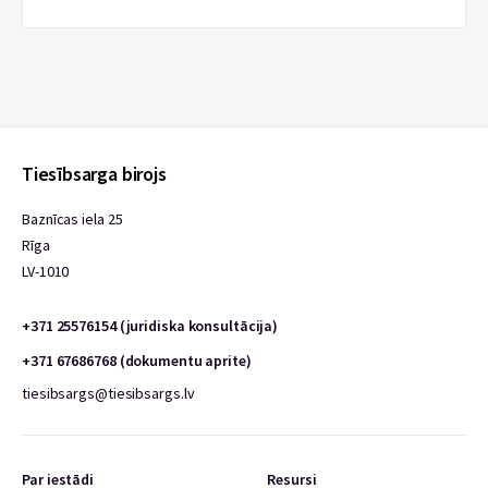
Tiesībsarga birojs
Baznīcas iela 25
Rīga
LV-1010
+371 25576154 (juridiska konsultācija)
+371 67686768 (dokumentu aprite)
tiesibsargs@tiesibsargs.lv
Par iestādi
Resursi