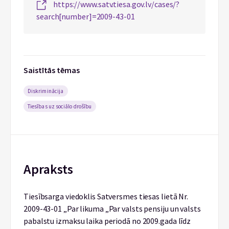
https://www.satv.tiesa.gov.lv/cases/?
search[number]=2009-43-01
Saistītās tēmas
Diskriminācija
Tiesības uz sociālo drošību
Apraksts
Tiesībsarga viedoklis Satversmes tiesas lietā Nr.
2009-43-01 „Par likuma „Par valsts pensiju un valsts
pabalstu izmaksu laika periodā no 2009.gada līdz