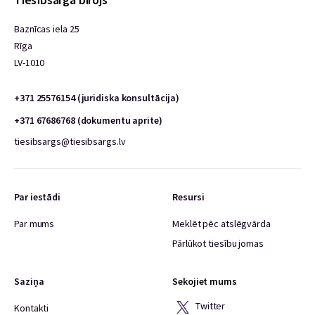
Baznīcas iela 25
Rīga
LV-1010
+371 25576154 (juridiska konsultācija)
+371 67686768 (dokumentu aprite)
tiesibsargs@tiesibsargs.lv
Par iestādi
Resursi
Par mums
Meklēt pēc atslēgvārda
Pārlūkot tiesību jomas
Saziņa
Sekojiet mums
Twitter
Kontakti