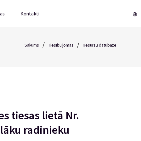
mas
Kontakti
/
/
Sākums
Tiesību jomas
Resursu datubāze
 tiesas lietā Nr.
ālāku radinieku