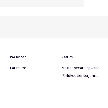
Par iestādi
Resursi
Par mums
Meklēt pēc atslēgvārda
Pārlūkot tiesību jomas