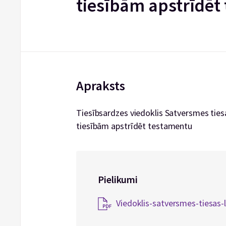
tiesībām apstrīdēt
Apraksts
Tiesībsardzes viedoklis Satversmes tiesa
tiesībām apstrīdēt testamentu
Pielikumi
Viedoklis-satversmes-tiesas-