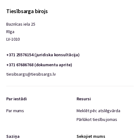
Tiesībsarga birojs
Baznīcas iela 25
Rīga
LV-1010
+371 25576154 (juridiska konsultācija)
+371 67686768 (dokumentu aprite)
tiesibsargs@tiesibsargs.lv
Par iestādi
Resursi
Par mums
Meklēt pēc atslēgvārda
Pārlūkot tiesību jomas
Saziņa
Sekojiet mums