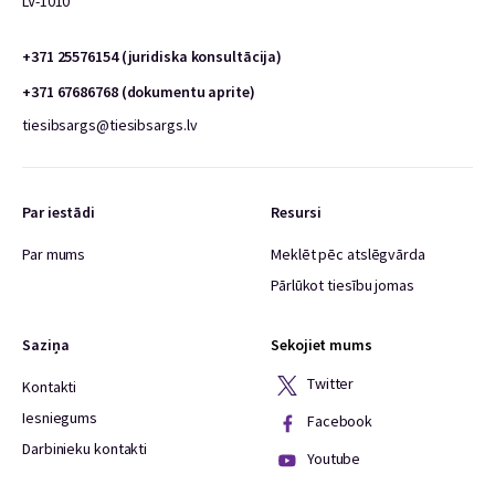
LV-1010
+371 25576154 (juridiska konsultācija)
+371 67686768 (dokumentu aprite)
tiesibsargs@tiesibsargs.lv
Par iestādi
Resursi
Par mums
Meklēt pēc atslēgvārda
Pārlūkot tiesību jomas
Saziņa
Sekojiet mums
Twitter
Kontakti
Iesniegums
Facebook
Darbinieku kontakti
Youtube