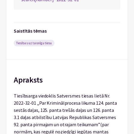
Saistītās tēmas
Tiesības uz taisnīgu tiesu
Apraksts
Tiesībsarga viedoklis Satversmes tiesas lietā Nr.
2022-32-01 „Par Kriminālprocesa likuma 124. panta
sestās daļas, 125. panta trešās daļas un 126. panta
3.
1
daļas atbilstību Latvijas Republikas Satversmes
92. panta pirmajam un otrajam teikumam”(par
normām, kas regulē noziedzīgi iegūtas mantas