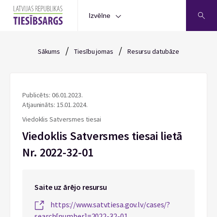
Izvēlne
/
/
Sākums
Tiesību jomas
Resursu datubāze
Publicēts: 06.01.2023.
Atjaunināts: 15.01.2024.
Viedoklis Satversmes tiesai
Viedoklis Satversmes tiesai lietā
Nr. 2022-32-01
Saite uz ārējo resursu
https://www.satv.tiesa.gov.lv/cases/?
search[number]=2022-32-01