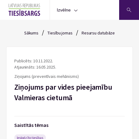
Izvēlne
/
/
Sākums
Tiesību jomas
Resursu datubāze
Publicēts: 10.11.2022.
Atjaunināts: 16.05.2025.
Ziņojums (preventīvais mehānisms)
Ziņojums par vides pieejamību
Valmieras cietumā
Saistītās tēmas
Ieslodzīto tiesības