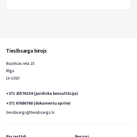
Tiesībsarga birojs
Baznīcas iela 25
Rīga
LV-1010
+371 25576154 (juridiska konsultācija)
+371 67686768 (dokumentu aprite)
tiesibsargs@tiesibsargs.lv
Par iestādi
Resursi