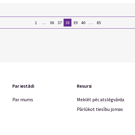
1
…
36
37
38
39
40
…
85
Par iestādi
Resursi
Par mums
Meklēt pēc atslēgvārda
Pārlūkot tiesību jomas