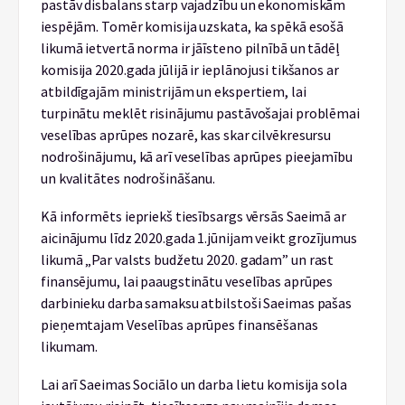
pastāv disbalans starp vajadzību un ekonomiskām
iespējām. Tomēr komisija uzskata, ka spēkā esošā
likumā ietvertā norma ir jāīsteno pilnībā un tādēļ
komisija 2020.gada jūlijā ir ieplānojusi tikšanos ar
atbildīgajām ministrijām un ekspertiem, lai
turpinātu meklēt risinājumu pastāvošajai problēmai
veselības aprūpes nozarē, kas skar cilvēkresursu
nodrošinājumu, kā arī veselības aprūpes pieejamību
un kvalitātes nodrošināšanu.
Kā informēts iepriekš tiesībsargs vērsās Saeimā ar
aicinājumu līdz 2020.gada 1.jūnijam veikt grozījumus
likumā „Par valsts budžetu 2020. gadam” un rast
finansējumu, lai paaugstinātu veselības aprūpes
darbinieku darba samaksu atbilstoši Saeimas pašas
pieņemtajam Veselības aprūpes finansēšanas
likumam.
Lai arī Saeimas Sociālo un darba lietu komisija sola