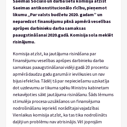
Saeimas Sociālo un darba lietu komisija atzīst
Saeimas antikonstitucionālo rīcību, pieņemot
likumu „Par valsts budžetu 2020. gadam” un
neparedzot finansējumu pilnā apmērā veselības
aprūpes darbinieku darba samaksas
paaugstināšanai 2020.gadā. Komisija sola meklēt
risinājumu.
Komisija atzīst, ka jautājuma risināšana par
finansējumu veselības aprūpes darbinieku darba
samaksas paaugstināšanai vidēji gadā 20 procentu
apmērā daudzu gadu garumā ir ievilkusies un nav
bijusi efektīva. Tādēļ tā par nepieciešamu uzskatīja
dot uzdevumu ar likuma spēku Ministru kabinetam
nekavējoties sākt jautājuma risināšanu. Šāds lēmums
stimulēja procesa uzsākšanos un finansējuma
nodrošināšanu iepriekš norādītajai vajadzībai.
Vienlaikus komisija atzīst, ka tas tika nodrošināts
daļēji un problēmu nav atrisinājis. Vēl joprojām