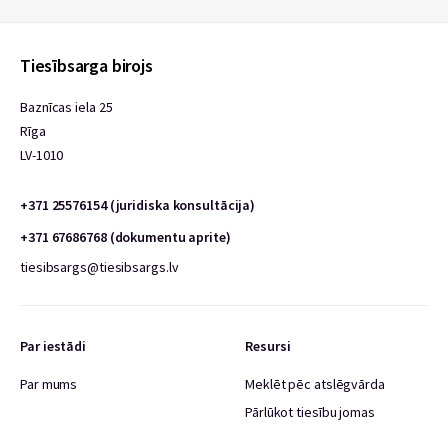
Tiesībsarga birojs
Baznīcas iela 25
Rīga
LV-1010
+371 25576154 (juridiska konsultācija)
+371 67686768 (dokumentu aprite)
tiesibsargs@tiesibsargs.lv
Par iestādi
Resursi
Par mums
Meklēt pēc atslēgvārda
Pārlūkot tiesību jomas