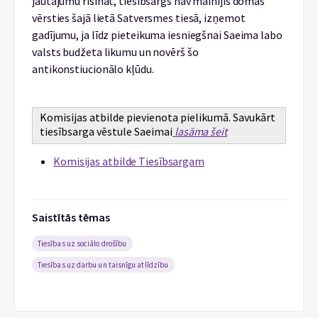
jautājumu risināt, tiesībsargs nav mainījis domas
vērsties šajā lietā Satversmes tiesā, izņemot
gadījumu, ja līdz pieteikuma iesniegšnai Saeima labo
valsts budžeta likumu un novērš šo
antikonstiucionālo kļūdu.
Komisijas atbilde pievienota pielikumā. Savukārt
tiesībsarga vēstule Saeimai
lasāma šeit
Komisijas atbilde Tiesībsargam
Saistītās tēmas
Tiesības uz sociālo drošību
Tiesības uz darbu un taisnīgu atlīdzību