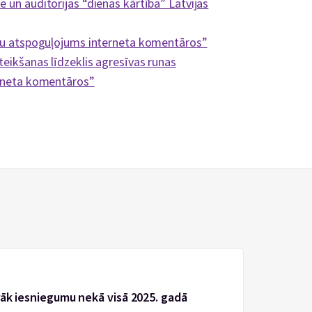
 un auditorijas “dienas kārtība” Latvijas
kumu atspoguļojums interneta komentāros”
teikšanas līdzeklis agresīvas runas
erneta komentāros”
rāk iesniegumu nekā visā 2025. gadā