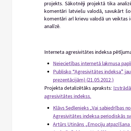
projekts. Sākotnēji projektā tika anali
komentāri latviešu valodā, savukārt šob
komentāri arī krievu valodā un veiktas
analīzē.
Interneta agresivitātes indeksa pētījuma 
Neiecietības internetā lakmusa papīr
Publisko “Agresivitātes indeksa” jau
prezentācijām) (21.05.2012.)
Projekta detalizētāks apraksts:
Izstrādā
agresivitātes indekss.
Klāvs Sedlenieks „Vai sabiedrības n
Agresivitātes indeksa periodiskās sv
Artūrs Utināns „Emociju atpazīšana 