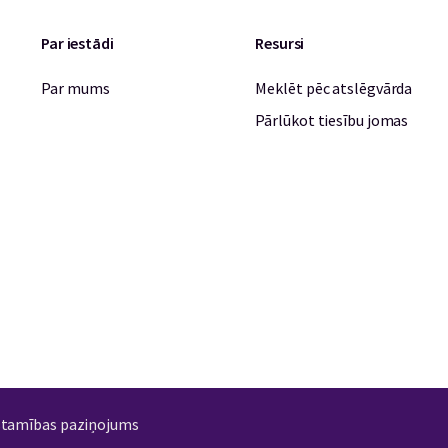
Par iestādi
Resursi
Par mums
Meklēt pēc atslēgvārda
Pārlūkot tiesību jomas
stamības paziņojums