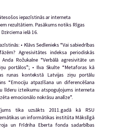
lātesošos iepazīstinās ar interneta
jiem rezultātiem. Pasākums notiks Rīgas
 Dzirciema ielā 16.
azīstinās:
• Klāvs Sedlenieks “Vai sabiedrības
āzēm? Agresivitātes indeksa periodiskās
 Anda Rožukalne “Verbālā agresivitāte un
iņu portālos”;
• Ilva Skulte “Metaforas kā
vas runas kontekstā Latvijas ziņu portālu
āns “Emociju atpazīšana un diferencēšana
ļu līderu izteikumu atspoguļojums interneta
zēta emocionālo nokrāsu analīze”.
ētījums tika uzsākts 2011.gadā kā RSU
emātikas un informātikas institūta Mākslīgā
biroja un Frīdriha Eberta fonda sadarbības