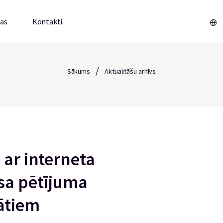
mas
Kontakti
/
Sākums
Aktualitāšu arhīvs
 ar interneta
ksa pētījuma
ātiem