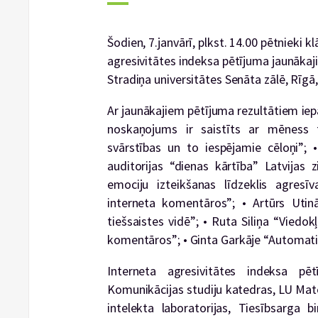
Šodien, 7.janvārī, plkst. 14.00 pētnieki k
agresivitātes indeksa pētījuma jaunāka
Stradiņa universitātes Senāta zālē, Rīgā,
Ar jaunākajiem pētījuma rezultātiem iep
noskaņojums ir saistīts ar mēness f
svārstības un to iespējamie cēloņi”;
•
auditorijas “dienas kārtība” Latvijas z
emociju izteikšanas līdzeklis agresī
interneta komentāros”;
• Artūrs Utin
tiešsaistes vidē”;
• Ruta Siliņa “Viedok
komentāros”;
• Ginta Garkāje “Automati
Interneta agresivitātes indeksa p
Komunikācijas studiju katedras, LU Mat
intelekta laboratorijas, Tiesībsarga 