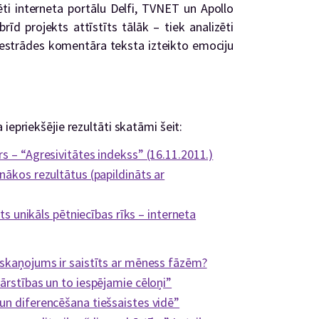
zēti interneta portālu Delfi, TVNET un Apollo
rīd projekts attīstīts tālāk – tiek analizēti
 iestrādes komentāra teksta izteikto emociju
iepriekšējie rezultāti skatāmi šeit:
s – “Agresivitātes indekss” (16.11.2011.)
nākos rezultātus (papildināts ar
ts unikāls pētniecības rīks – interneta
oskaņojums ir saistīts ar mēness fāzēm?
ārstības un to iespējamie cēloņi”
un diferencēšana tiešsaistes vidē”