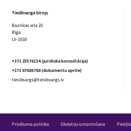
Tiesībsarga birojs
Baznīcas iela 25
Rīga
LV-1010
+371 25576154 (juridiska konsultācija)
+371 67686768 (dokumentu aprite)
tiesibsargs@tiesibsargs.lv
Privātuma politika
Sīkdatņu izmantošana
Piekļū