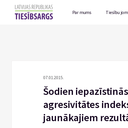
Par mums
Tiesību jo
07.01.2015.
Šodien iepazīstinās
agresivitātes inde
jaunākajiem rezult