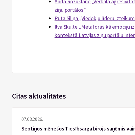
Anda Rožuklane „Verbālā agresivitāte
ziņu portālos”
Ruta Siliņa „Viedokļu līderu iztei
Ilva Skulte „Metaforas kā emociju iz
kontekstā Latvijas ziņu portālu int
Citas aktualitātes
07.08.2026.
Septiņos mēnešos Tiesībsarga birojs saņēmis vai