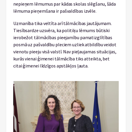
nepieņem lēmumus par kādas skolas slēgšanu, šāda
lēmuma pieņemšana ir pašvaldības izvēle.
Uzmanība tika veltīta arī tālmācības jautājumam.
Tiesībsardze uzsvēra, ka politiķu lēmums būtiski
ierobežot tālmācības pieejamību pamatizglītības
posmā uz pašvaldību pleciem uzliek atbildību veidot
vienotu pieeju visā valstī. Nav pieļaujamas situācijas,
kurās vienai ģimenei tālmācība tiks atteikta, bet
citai ģimenei līdzīgos apstākļos ļauta.