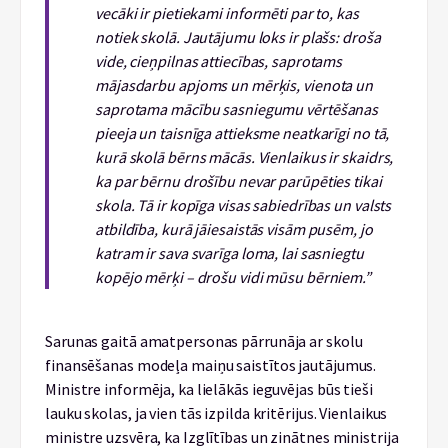
vecāki ir pietiekami informēti par to, kas
notiek skolā. Jautājumu loks ir plašs: droša
vide, cieņpilnas attiecības, saprotams
mājasdarbu apjoms un mērķis, vienota un
saprotama mācību sasniegumu vērtēšanas
pieeja un taisnīga attieksme neatkarīgi no tā,
kurā skolā bērns mācās. Vienlaikus ir skaidrs,
ka par bērnu drošību nevar parūpēties tikai
skola. Tā ir kopīga visas sabiedrības un valsts
atbildība, kurā jāiesaistās visām pusēm, jo
katram ir sava svarīga loma, lai sasniegtu
kopējo mērķi – drošu vidi mūsu bērniem.”
Sarunas gaitā amatpersonas pārrunāja ar skolu
finansēšanas modeļa maiņu saistītos jautājumus.
Ministre informēja, ka lielākās ieguvējas būs tieši
lauku skolas, ja vien tās izpilda kritērijus. Vienlaikus
ministre uzsvēra, ka Izglītības un zinātnes ministrija