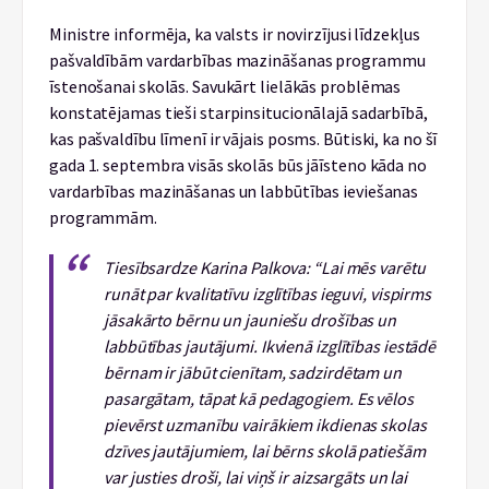
Ministre informēja, ka valsts ir novirzījusi līdzekļus
pašvaldībām vardarbības mazināšanas programmu
īstenošanai skolās. Savukārt lielākās problēmas
konstatējamas tieši starpinsitucionālajā sadarbībā,
kas pašvaldību līmenī ir vājais posms. Būtiski, ka no šī
gada 1. septembra visās skolās būs jāīsteno kāda no
vardarbības mazināšanas un labbūtības ieviešanas
programmām.
Tiesībsardze Karina Palkova: “Lai mēs varētu
runāt par kvalitatīvu izglītības ieguvi, vispirms
jāsakārto bērnu un jauniešu drošības un
labbūtības jautājumi. Ikvienā izglītības iestādē
bērnam ir jābūt cienītam, sadzirdētam un
pasargātam, tāpat kā pedagogiem. Es vēlos
pievērst uzmanību vairākiem ikdienas skolas
dzīves jautājumiem, lai bērns skolā patiešām
var justies droši, lai viņš ir aizsargāts un lai