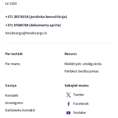
LV-1010
+371 25576154 (juridiska konsultācija)
+371 67686768 (dokumentu aprite)
tiesibsargs@tiesibsargs.lv
Par iestādi
Resursi
Par mums
Meklēt pēc atslēgvārda
Pārlūkot tiesību jomas
Saziņa
Sekojiet mums
Twitter
Kontakti
Iesniegums
Facebook
Darbinieku kontakti
Youtube