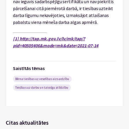
nav ieguvis sadarbspējīgu sertifikātu un nav piekritis
pārcelšanai citā piemērotā darbā, ir tiesības uzteikt
darba līgumu nekavējoties, izmaksājot atlaišanas
pabalstu viena mēneša darba algas apmērā.
[1]
http://tap.mk.gov.lv/lv/mk/tap/?
pid=40505406&mode=mk&date=2021-07-14
Saistītās tēmas
Bērna tiesības uz veselības aizsardzību
Tiesības uz darbu un taisnīgu atlīdzību
Citas aktualitātes