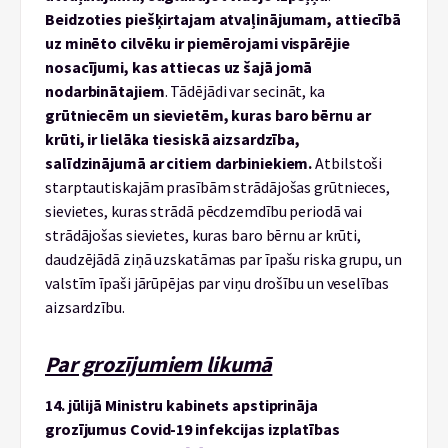
Beidzoties piešķirtajam atvaļinājumam, attiecībā
uz minēto cilvēku ir piemērojami vispārējie
nosacījumi,
kas attiecas uz šajā jomā
nodarbinātajiem
. Tādējādi var secināt, ka
grūtniecēm un sievietēm, kuras baro bērnu ar
krūti, ir lielāka tiesiskā aizsardzība,
salīdzinājumā ar citiem darbiniekiem.
Atbilstoši
starptautiskajām prasībām strādājošas grūtnieces,
sievietes, kuras strādā pēcdzemdību periodā vai
strādājošas sievietes, kuras baro bērnu ar krūti,
daudzējādā ziņā uzskatāmas par īpašu riska grupu, un
valstīm īpaši jārūpējas par viņu drošību un veselības
aizsardzību.
Par grozījumiem likumā
14. jūlijā Ministru kabinets apstiprināja
grozījumus Covid-19 infekcijas izplatības