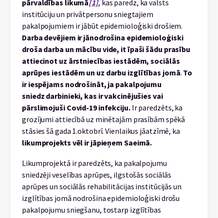
pārvaldības likumā
[1]
, kas paredz, ka valsts
institūciju un privātpersonu sniegtajiem
pakalpojumiem ir jābūt epidemioloģiski drošiem.
Darba devējiem ir jānodrošina epidemioloģiski
droša darba un mācību vide, it īpaši šādu prasību
attiecinot uz ārstniecības iestādēm, sociālās
aprūpes iestādēm un uz darbu izglītības jomā
.
To
ir iespējams nodrošināt, ja pakalpojumu
sniedz darbinieki, kas ir vakcinējušies vai
pārslimojuši Covid-19 infekciju.
Ir paredzēts, ka
grozījumi attiecībā uz minētajām prasībām spēkā
stāsies šā gada 1.oktobrī. Vienlaikus jāatzīmē, ka
likumprojekts vēl ir jāpieņem Saeimā.
Likumprojektā ir paredzēts, ka pakalpojumu
sniedzēji veselības aprūpes, ilgstošās sociālās
aprūpes un sociālās rehabilitācijas institūcijās un
izglītības jomā nodrošina epidemioloģiski drošu
pakalpojumu sniegšanu, tostarp izglītības