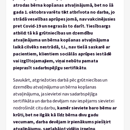
atrodas bērna kopšanas atvaļinājumā, bet no šā
gada 1. oktobra varētu tikt atbrīvota no darba, jo
strādā veselības aprūpes jomā, nav vakcinējusies
pret Covid-19 un negrasās to darīt. Tiesībsargs
atbild:
tā kā grūtniecības un dzemdību
atvaļinājuma un bērna kopšanas atvaļinājuma
laikā cilvēks nestrādā, t.i., nav tiešā saskarē ar
pacientiem, klientiem sociālās aprūpes iestādē
vai izglītojamajiem, viņai nebūtu pamata
pieprasīt sadarbspējīgu sertifikātu
.
Savukārt, atgriežoties darbā pēc grūtniecības un
dzemdību atvaļinājuma un bērna kopšanas
atvaļinājuma, ja sievietei nav sadarbspējīga
sertifikāta un darba devējam nav iespējams sievietei
nodrošināt citu darbu,
kamēr sieviete baro bērnu ar
krūti, bet ne ilgāk kā līdz bērna divu gadu
vecumam, darba devējam ir pienākums piešķirt
atvaļinājumu, saglabājot vidējo izpeļņu
.