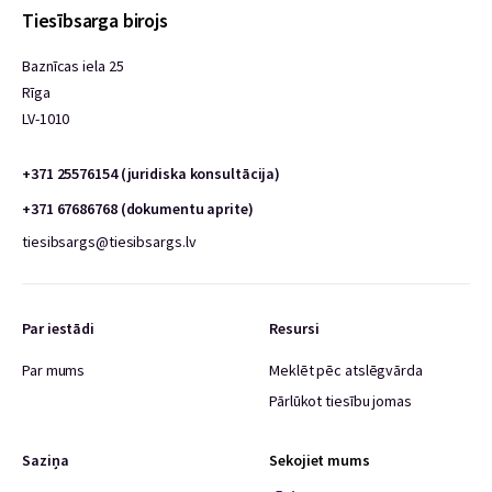
Tiesībsarga birojs
Baznīcas iela 25
Rīga
LV-1010
+371 25576154 (juridiska konsultācija)
+371 67686768 (dokumentu aprite)
tiesibsargs@tiesibsargs.lv
Par iestādi
Resursi
Par mums
Meklēt pēc atslēgvārda
Pārlūkot tiesību jomas
Saziņa
Sekojiet mums