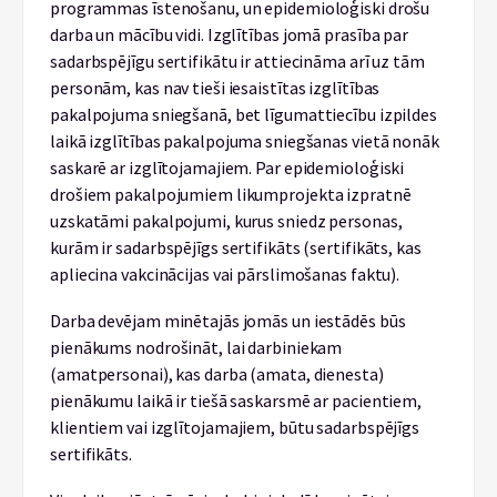
programmas īstenošanu, un epidemioloģiski drošu
darba un mācību vidi. Izglītības jomā prasība par
sadarbspējīgu sertifikātu ir attiecināma arī uz tām
personām, kas nav tieši iesaistītas izglītības
pakalpojuma sniegšanā, bet līgumattiecību izpildes
laikā izglītības pakalpojuma sniegšanas vietā nonāk
saskarē ar izglītojamajiem. Par epidemioloģiski
drošiem pakalpojumiem likumprojekta izpratnē
uzskatāmi pakalpojumi, kurus sniedz personas,
kurām ir sadarbspējīgs sertifikāts (sertifikāts, kas
apliecina vakcinācijas vai pārslimošanas faktu).
Darba devējam minētajās jomās un iestādēs būs
pienākums nodrošināt, lai darbiniekam
(amatpersonai), kas darba (amata, dienesta)
pienākumu laikā ir tiešā saskarsmē ar pacientiem,
klientiem vai izglītojamajiem, būtu sadarbspējīgs
sertifikāts.