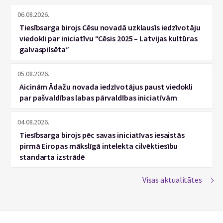
06.08.2026.
Tiesībsarga birojs Cēsu novadā uzklausīs iedzīvotāju
viedokli par iniciatīvu “Cēsis 2025 – Latvijas kultūras
galvaspilsēta”
05.08.2026.
Aicinām Ādažu novada iedzīvotājus paust viedokli
par pašvaldības labas pārvaldības iniciatīvām
04.08.2026.
Tiesībsarga birojs pēc savas iniciatīvas iesaistās
pirmā Eiropas mākslīgā intelekta cilvēktiesību
standarta izstrādē
Visas aktualitātes