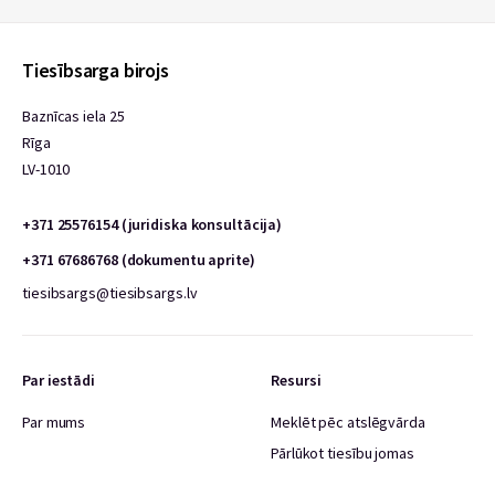
Tiesībsarga birojs
Baznīcas iela 25
Rīga
LV-1010
+371 25576154 (juridiska konsultācija)
+371 67686768 (dokumentu aprite)
tiesibsargs@tiesibsargs.lv
Par iestādi
Resursi
Par mums
Meklēt pēc atslēgvārda
Pārlūkot tiesību jomas