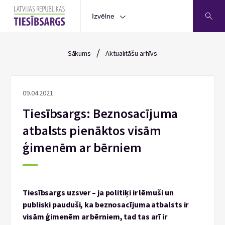
Izvēlne
/
Sākums
Aktualitāšu arhīvs
09.04.2021.
Tiesībsargs: Beznosacījuma
atbalsts pienāktos visām
ģimenēm ar bērniem
Tiesībsargs uzsver – ja politiķi ir lēmuši un
publiski pauduši, ka beznosacījuma atbalsts ir
visām ģimenēm ar bērniem, tad tas arī ir