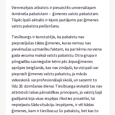
Vienreizējais atbalsts ir piesaistīts universālajam
ikmēneša pabalstam – ģimenes valsts pabalstam.
Tāpēc īpaši aktuāls ir kļuvis jautājums par ģimenes
valsts pabalsta piešķiršanu.
Tiesībsargs ir konstatējis, ka pabalstu nav
pieprasījušas tādas ģimenes, kuras nemaz nav
pievērsušas uzmanību faktam, ka par bērnu no viena
gada vecuma maksā valsts pabalstu. Otra grupa ir
pilngadību sasniegušie bērni pēc ārpusģimenes
aprūpes beigšanās, kas nav zinājuši, ka viņi paši var
pieprasīt ģimenes valsts pabalstu, ja mācās
vidusskolā vai profesionālajā skolā, un saņemt to
līdz 20. dzimšanas dienai. Tiesībsarga ieskatā tas nav
atbilstoši labas pārvaldības principam, jo valstij šajā
gadījumā bija visas iespējas rīkoties proaktīvi, lai
nepieļautu šādu situāciju. Iespējams, ir vēl kādas
ģimenes, kam ir tiesības uz šo pabalstu, bet kas to