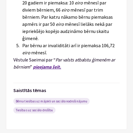
20 gadiem ir piemaksa: 10
eiro
mēnesī par
diviem bērniem, 66
eiro
mēnesī par trim
bērniem. Par katru nākamo bērnu piemaksas
apmērs ir par 50
eiro
mēnesī lielāks nekā par
iepriekšējo kopējo audzināmo bērnu skaitu
ģimenē.
Par bērnu ar invaliditāti arī ir piemaksa 106,72
eiro
mēnesī.
Vēstule Saeimai par “
Par valsts atbalstu ģimenēm ar
bērniem
”
pieejama šeit.
Saistītās tēmas
Bērna tiesības uz mājokli un sociālo nodrošinājumu
Tiesības uz sociālo drošību