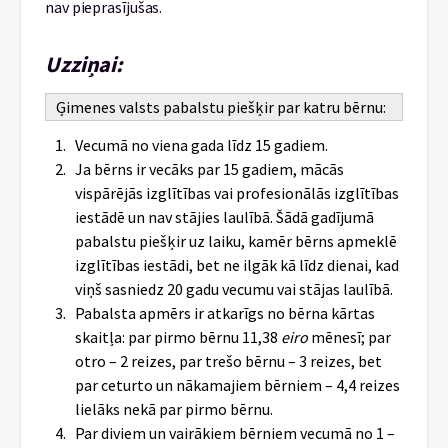
nav pieprasījušas.
Uzziņai:
Ģimenes valsts pabalstu piešķir par katru bērnu:
Vecumā no viena gada līdz 15 gadiem.
Ja bērns ir vecāks par 15 gadiem, mācās
vispārējās izglītības vai profesionālās izglītības
iestādē un nav stājies laulībā. Šādā gadījumā
pabalstu piešķir uz laiku, kamēr bērns apmeklē
izglītības iestādi, bet ne ilgāk kā līdz dienai, kad
viņš sasniedz 20 gadu vecumu vai stājas laulībā.
Pabalsta apmērs ir atkarīgs no bērna kārtas
skaitļa: par pirmo bērnu 11,38
eiro
mēnesī; par
otro – 2 reizes, par trešo bērnu – 3 reizes, bet
par ceturto un nākamajiem bērniem – 4,4 reizes
lielāks nekā par pirmo bērnu.
Par diviem un vairākiem bērniem vecumā no 1 –