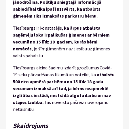
jānodrošina. Politiķu sniegtajā informācijā
sabiedrībai tika īpaši uzsvērts, ka atbalsts
ģimenēm tiks izmaksāts par katru bērnu.
Tiesībsargs ir konstatējis,
ka
ārpus atbalsta
saņēmēju loka ir palikušas ģimenes ar bērniem
vecumā no 15 līdz 18 gadiem, kurās bērni
nemācās
, jo šīm ģimenēm nav tiesību uz ģimenes
valsts pabalstu.
Tiesībsargs aicina Saeimu izdarīt grozījumus Covid-
19 seku pārvarēšanas likumā un noteikt, ka
atbalstu
500 eiro apmērā par bērnu no 15 līdz 18 gadu
vecumam izmaksā arī tad, ja bērns neapmeklē
izglītības iestādi, nestrādā algotu darbu un nav
stājies laulībā.
Tas novērstu pašreiz novērojamo
netaisnību.
Skaidrojums