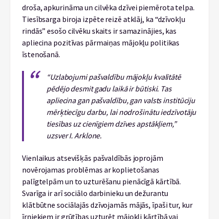
droša, apkurināma un cilvēka dzīvei piemērota telpa.
Tiesībsarga biroja izpēte reizē atklāj, ka “dzīvokļu
rindās” esošo cilvēku skaits ir samazinājies, kas
apliecina pozitīvas pārmaiņas mājokļu politikas
īstenošanā.
“Uzlabojumi pašvaldību mājokļu kvalitātē
pēdējo desmit gadu laikā ir būtiski. Tas
apliecina gan pašvaldību, gan valsts institūciju
mērķtiecīgu darbu, lai nodrošinātu iedzīvotāju
tiesības uz cienīgiem dzīves apstākļiem,”
uzsver I. Arklone.
Vienlaikus atsevišķās pašvaldībās joprojām
novērojamas problēmas ar koplietošanas
palīgtelpām un to uzturēšanu pienācīgā kārtībā.
Svarīga ir arī sociālo darbinieku un dežurantu
klātbūtne sociālajās dzīvojamās mājās, īpaši tur, kur
īrniekiem ir grūtības uzturēt mājokli kārtībā vai