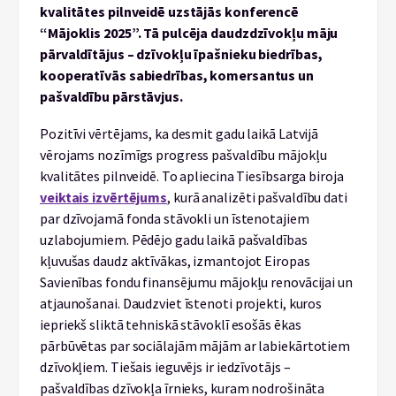
kvalitātes pilnveidē uzstājās konferencē
“Mājoklis 2025”. Tā pulcēja daudzdzīvokļu māju
pārvaldītājus – dzīvokļu īpašnieku biedrības,
kooperatīvās sabiedrības, komersantus un
pašvaldību pārstāvjus.
Pozitīvi vērtējams, ka desmit gadu laikā Latvijā
vērojams nozīmīgs progress pašvaldību mājokļu
kvalitātes pilnveidē. To apliecina Tiesībsarga biroja
veiktais izvērtējums
, kurā analizēti pašvaldību dati
par dzīvojamā fonda stāvokli un īstenotajiem
uzlabojumiem. Pēdējo gadu laikā pašvaldības
kļuvušas daudz aktīvākas, izmantojot Eiropas
Savienības fondu finansējumu mājokļu renovācijai un
atjaunošanai. Daudzviet īstenoti projekti, kuros
iepriekš sliktā tehniskā stāvoklī esošās ēkas
pārbūvētas par sociālajām mājām ar labiekārtotiem
dzīvokļiem. Tiešais ieguvējs ir iedzīvotājs –
pašvaldības dzīvokļa īrnieks, kuram nodrošināta