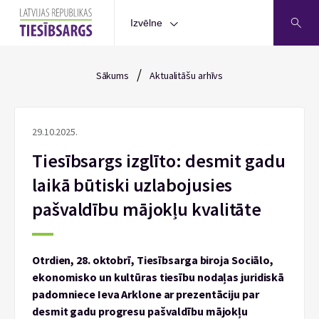
Izvēlne
/
Sākums
Aktualitāšu arhīvs
29.10.2025.
Tiesībsargs izglīto: desmit gadu
laikā būtiski uzlabojusies
pašvaldību mājokļu kvalitāte
Otrdien, 28. oktobrī, Tiesībsarga biroja Sociālo,
ekonomisko un kultūras tiesību nodaļas juridiskā
padomniece Ieva Arklone ar prezentāciju par
desmit gadu progresu pašvaldību mājokļu