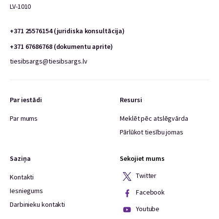
LV-1010
+371 25576154 (juridiska konsultācija)
+371 67686768 (dokumentu aprite)
tiesibsargs@tiesibsargs.lv
Par iestādi
Resursi
Par mums
Meklēt pēc atslēgvārda
Pārlūkot tiesību jomas
Saziņa
Sekojiet mums
Twitter
Kontakti
Iesniegums
Facebook
Darbinieku kontakti
Youtube