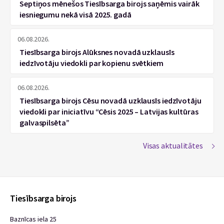
Septiņos mēnešos Tiesībsarga birojs saņēmis vairāk
iesniegumu nekā visā 2025. gadā
06.08.2026.
Tiesībsarga birojs Alūksnes novadā uzklausīs
iedzīvotāju viedokli par kopienu svētkiem
06.08.2026.
Tiesībsarga birojs Cēsu novadā uzklausīs iedzīvotāju
viedokli par iniciatīvu “Cēsis 2025 – Latvijas kultūras
galvaspilsēta”
Visas aktualitātes
Tiesībsarga birojs
Baznīcas iela 25