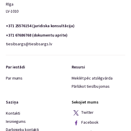
Rīga
LV-1010
+371 25576154 (juridiska konsultācija)
+371 67686768 (dokumentu aprite)
tiesibsargs@tiesibsargs.lv
Par iestādi
Resursi
Par mums
Meklēt pēc atslēgvārda
Pārlūkot tiesību jomas
Saziņa
Sekojiet mums
Twitter
Kontakti
Iesniegums
Facebook
Darbinieku kontakti