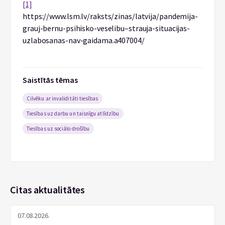
[1]
https://www.lsm.lv/raksts/zinas/latvija/pandemija-
grauj-bernu-psihisko-veselibu–strauja-situacijas-
uzlabosanas-nav-gaidama.a407004/
Saistītās tēmas
Cilvēku ar invaliditāti tiesības
Tiesības uz darbu un taisnīgu atlīdzību
Tiesības uz sociālo drošību
Citas aktualitātes
07.08.2026.