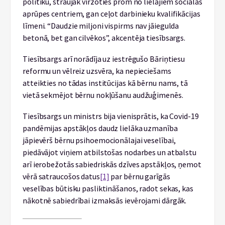
politiku, straujāk virzoties prom no lielajiem sociālās
aprūpes centriem, gan ceļot darbinieku kvalifikācijas
līmeni. “Daudzie miljoni vispirms nav jāiegulda
betonā, bet gan cilvēkos”, akcentēja tiesībsargs.
Tiesībsargs arī norādīja uz iestrēgušo Bāriņtiesu
reformu un vēlreiz uzsvēra, ka nepieciešams
atteikties no tādas institūcijas kā bērnu nams, tā
vietā sekmējot bērnu nokļūšanu audžuģimenēs.
Tiesībsargs un ministrs bija vienisprātis, ka Covid-19
pandēmijas apstākļos daudz lielāka uzmanība
jāpievērš bērnu psihoemocionālajai veselībai,
piedāvājot viņiem atbilstošas nodarbes un atbalstu
arī ierobežotās sabiedriskās dzīves apstākļos, ņemot
vērā satraucošos datus
[1]
par bērnu garīgās
veselības būtisku pasliktināšanos, radot sekas, kas
nākotnē sabiedrībai izmaksās ievērojami dārgāk.