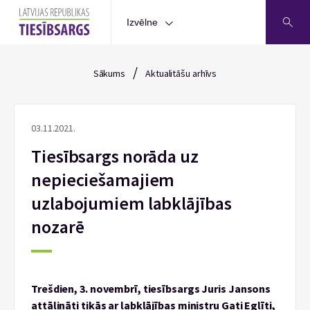
Izvēlne
/
Sākums
Aktualitāšu arhīvs
03.11.2021.
Tiesībsargs norāda uz
nepieciešamajiem
uzlabojumiem labklājības
nozarē
Trešdien, 3. novembrī, tiesībsargs Juris Jansons
attālināti tikās ar labklājības ministru Gati Eglīti,