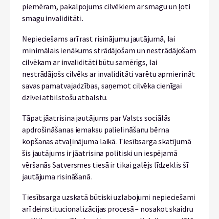
piemēram, pakalpojums cilvēkiem ar smagu un ļoti
smagu invaliditāti.
Nepieciešams arī rast risinājumu jautājumā, lai
minimālais ienākums strādājošam un nestrādājošam
cilvēkam ar invaliditāti būtu samērīgs, lai
nestrādājošs cilvēks ar invaliditāti varētu apmierināt
savas pamatvajadzības, saņemot cilvēka cienīgai
dzīvei atbilstošu atbalstu.
Tāpat jāatrisina jautājums par Valsts sociālās
apdrošināšanas iemaksu palielināšanu bērna
kopšanas atvaļinājuma laikā. Tiesībsarga skatījumā
šis jautājums ir jāatrisina politiski un iespējamā
vēršanās Satversmes tiesā ir tikai galējs līdzeklis šī
jautājuma risināšanā.
Tiesībsarga uzskatā būtiski uzlabojumi nepieciešami
arī deinstitucionalizācijas procesā – nosakot skaidru