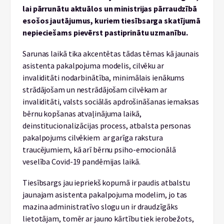
lai pārrunātu aktuālos un ministrijas pārraudzībā
esošos jautājumus, kuriem tiesībsarga skatījumā
nepieciešams pievērst pastiprinātu uzmanību.
Sarunas laikā tika akcentētas tādas tēmas kā jaunais
asistenta pakalpojuma modelis, cilvēku ar
invaliditāti nodarbinātība, minimālais ienākums
strādājošam un nestrādājošam cilvēkam ar
invaliditāti, valsts sociālās apdrošināšanas iemaksas
bērnu kopšanas atvaļinājuma laikā,
deinstitucionalizācijas process, atbalsta personas
pakalpojums cilvēkiem ar garīga rakstura
traucējumiem, kā arī bērnu psiho-emocionālā
veselība Covid-19 pandēmijas laikā.
Tiesībsargs jau iepriekš kopumā ir paudis atbalstu
jaunajam asistenta pakalpojuma modelim, jo tas
mazina administratīvo slogu un ir draudzīgāks
lietotājam, tomēr ar jauno kārtību tiek ierobežots,