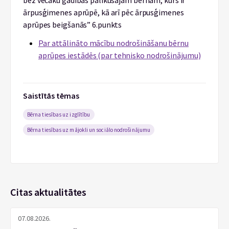
bez vecāku gādības palikušajam bērnam, kurš ir
ārpusģimenes aprūpē, kā arī pēc ārpusģimenes
aprūpes beigšanās” 6.punkts
Par attālināto mācību nodrošināšanu bērnu
aprūpes iestādēs (par tehnisko nodrošinājumu)
Saistītās tēmas
Bērna tiesības uz izglītību
Bērna tiesības uz mājokli un sociālo nodrošinājumu
Citas aktualitātes
07.08.2026.