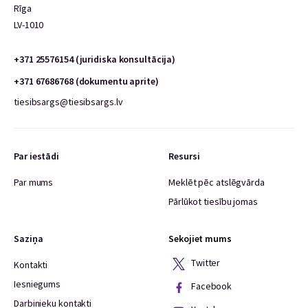
Rīga
LV-1010
+371 25576154 (juridiska konsultācija)
+371 67686768 (dokumentu aprite)
tiesibsargs@tiesibsargs.lv
Par iestādi
Resursi
Par mums
Meklēt pēc atslēgvārda
Pārlūkot tiesību jomas
Saziņa
Sekojiet mums
Twitter
Kontakti
Iesniegums
Facebook
Darbinieku kontakti