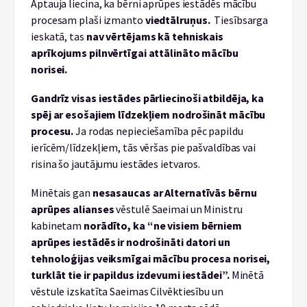
Aptauja liecina, ka bērni aprūpes iestādēs mācību
procesam plaši izmanto
viedtālruņus.
Tiesībsarga
ieskatā, tas
nav vērtējams kā tehniskais
aprīkojums pilnvērtīgai attālināto mācību
norisei.
Gandrīz visas iestādes pārliecinoši atbildēja, ka
spēj ar esošajiem līdzekļiem nodrošināt mācību
procesu.
Ja rodas nepieciešamība pēc papildu
ierīcēm/līdzekļiem, tās vēršas pie pašvaldības vai
risina šo jautājumu iestādes ietvaros.
Minētais gan
nesasaucas ar Alternatīvās bērnu
aprūpes alianses
vēstulē Saeimai un Ministru
kabinetam
norādīto, ka “ne visiem bērniem
aprūpes iestādēs ir nodrošināti datori un
tehnoloģijas veiksmīgai mācību procesa norisei,
turklāt tie ir papildus izdevumi iestādei”.
Minētā
vēstule izskatīta Saeimas Cilvēktiesību un