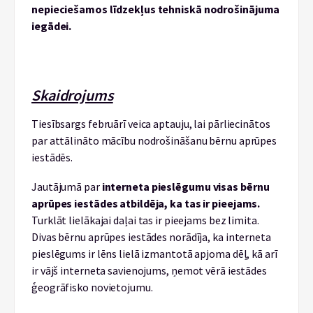
nepieciešamos līdzekļus tehniskā nodrošinājuma
iegādei.
Skaidrojums
Tiesībsargs februārī veica aptauju, lai pārliecinātos
par attālināto mācību nodrošināšanu bērnu aprūpes
iestādēs.
Jautājumā par
interneta pieslēgumu visas bērnu
aprūpes iestādes atbildēja, ka tas ir pieejams.
Turklāt lielākajai daļai tas ir pieejams bez limita.
Divas bērnu aprūpes iestādes norādīja, ka interneta
pieslēgums ir lēns lielā izmantotā apjoma dēļ, kā arī
ir vājš interneta savienojums, ņemot vērā iestādes
ģeogrāfisko novietojumu.