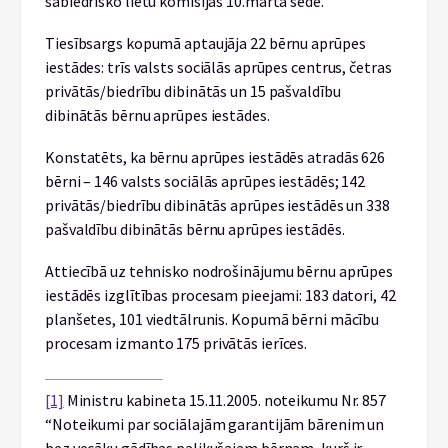
sabiedrisko lietu komisijas 10.marta sēdē.
Tiesībsargs kopumā aptaujāja 22 bērnu aprūpes
iestādes: trīs valsts sociālās aprūpes centrus, četras
privātās/biedrību dibinātās un 15 pašvaldību
dibinātās bērnu aprūpes iestādes.
Konstatēts, ka bērnu aprūpes iestādēs atradās 626
bērni – 146 valsts sociālās aprūpes iestādēs; 142
privātās/biedrību dibinātās aprūpes iestādēs un 338
pašvaldību dibinātās bērnu aprūpes iestādēs.
Attiecībā uz tehnisko nodrošinājumu bērnu aprūpes
iestādēs izglītības procesam pieejami: 183 datori, 42
planšetes, 101 viedtālrunis. Kopumā bērni mācību
procesam izmanto 175 privātās ierīces.
[1]
Ministru kabineta 15.11.2005. noteikumu Nr. 857
“Noteikumi par sociālajām garantijām bārenim un