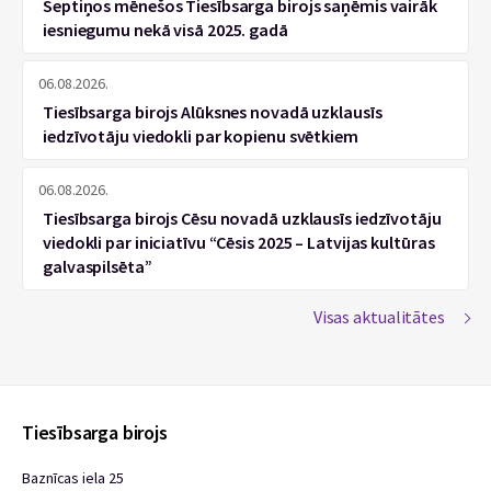
Septiņos mēnešos Tiesībsarga birojs saņēmis vairāk
iesniegumu nekā visā 2025. gadā
06.08.2026.
Tiesībsarga birojs Alūksnes novadā uzklausīs
iedzīvotāju viedokli par kopienu svētkiem
06.08.2026.
Tiesībsarga birojs Cēsu novadā uzklausīs iedzīvotāju
viedokli par iniciatīvu “Cēsis 2025 – Latvijas kultūras
galvaspilsēta”
Visas aktualitātes
Tiesībsarga birojs
Baznīcas iela 25