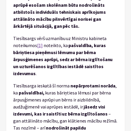
aprūpē esošam skolēnam būtu nodrošināts
atbilstošs individuāls tehniskais aprīkojums
attālināto mācību pilnvērtīgai norisei gan
ārkārtējā situācijā, gan pēc tās.
Tiesībsargs vērš uzmanību uz Ministru kabineta
noteikumos
[1]
noteikto, ka
pašvaldība, kuras
bāriņtiesa pieņēmusi lēmumu par bērna
ārpusģimenes aprūpi, sedz ar bērna izglītošanu
un uzturēšanos izglītības iestādē saistītos
izdevumus
.
Tiesībsarga ieskatā šī norma
nepārprotami norāda
,
ka
pašvaldībai,
kuras bāriņtiesa lēmusi par bērna
ārpusģimenes aprūpi un bērns ir aizbildnībā,
audžuģimenē vai aprūpes iestādē, ir
jāsedz visi
izdevumi, kas ir saistīti uz bērna izglītošanos
–
gan attālināto mācību, gan klātienes mācību režīmā.
Tas nozīmē – arī
nodrošināt papildu