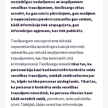
noziedzīgos nodarījumos un iespējamiem
veselības traucējumiem, tiesībsargs vēlas
uzsvērt, ka gan valsts pārstāvjiem, gan medijiem
ir nepieciešams pievērst uzmanību gan veidam,
kādā informācija tiek atspoguļota, gan
informācijas apjomam, kas tiek publicēts.
Tiesībsargam nav saprotama būtiskā
nepieciešamība konkrētajā situācijā informēt
sabiedrību par cietušā iespējamiem veselības
traucējumiem, kas tika konstatēti citā
kriminālprocesā. Tiesībsarga ieskatā
tikai tas, ka
personai bija kaut kad konstatēti konkrēta veida
veselības traucējumi, nekādā veidā neliecina par
to, kāpēc notika personas aizdegšanās. Tikai tas,
ka personai ir konkrēta veida veselības
traucējumi nenozīmē, ka persona rīkosies kaut
kādā noteiktā veidā,
piemēram, veiks pašnāvību
u.tml. Tādējādi, šādas sensitīvas informācijas