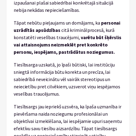
izpaušanai plašai sabiedrībai konkrētajā situācijā
nebija nekādas nepieciešamības.
Tāpat nebūtu pieļaujams un domājams, ka
personai
uzrādītās apsūdzības
citā kriminālprocesā, kurā
konstatēti veselības traucējumi,
varētu būt šķērslis
vai attaisnojums neizmeklēt pret konkrēto
personu, iespējams, pastrādātus noziegumus.
Tiesībsarga uzskatā, jo īpaši būtiski, lai institūciju
sniegtā informācija būtu korekta un precīza, lai
sabiedrībā neveicinātu vēl vairāk stereotipus un
neiecietību pret cilvēkiem, uzsverot viņu iespējamos
veselības traucējumus.
Tiesībsargs jau iepriekš uzsvēra, ka īpaša uzmanība ir
pievēršama naida noziegumu profesionālai un
objektīvai izmeklēšana, lai iespējamie upuri saņemtu
efektīvu savu tiesību aizsardzību. Tāpat tiesībsargs
norādīja uz nepieciešamību stiprināt uzticību