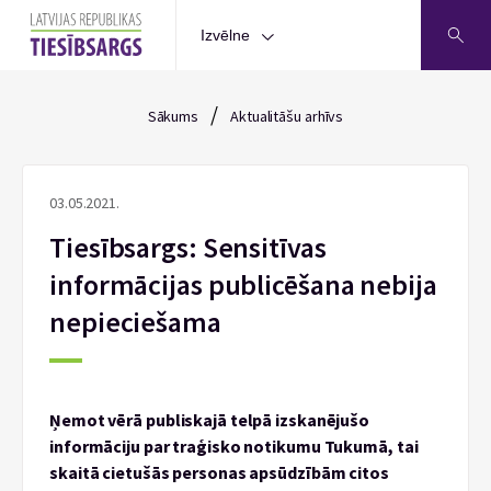
Izvēlne
/
Sākums
Aktualitāšu arhīvs
03.05.2021.
Tiesībsargs: Sensitīvas
informācijas publicēšana nebija
nepieciešama
Ņemot vērā publiskajā telpā izskanējušo
informāciju par traģisko notikumu Tukumā, tai
skaitā cietušās personas apsūdzībām citos