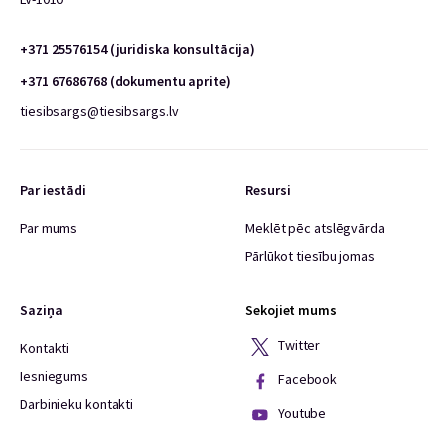
+371 25576154 (juridiska konsultācija)
+371 67686768 (dokumentu aprite)
tiesibsargs@tiesibsargs.lv
Par iestādi
Resursi
Par mums
Meklēt pēc atslēgvārda
Pārlūkot tiesību jomas
Saziņa
Sekojiet mums
Twitter
Kontakti
Iesniegums
Facebook
Darbinieku kontakti
Youtube