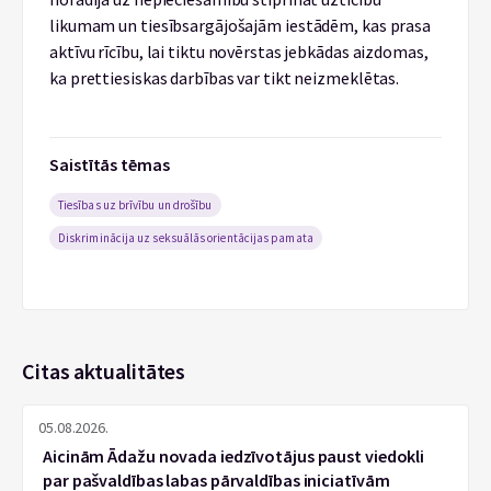
likumam un tiesībsargājošajām iestādēm, kas prasa
aktīvu rīcību, lai tiktu novērstas jebkādas aizdomas,
ka prettiesiskas darbības var tikt neizmeklētas.
Saistītās tēmas
Tiesības uz brīvību un drošību
Diskriminācija uz seksuālās orientācijas pamata
Citas aktualitātes
05.08.2026.
Aicinām Ādažu novada iedzīvotājus paust viedokli
par pašvaldības labas pārvaldības iniciatīvām