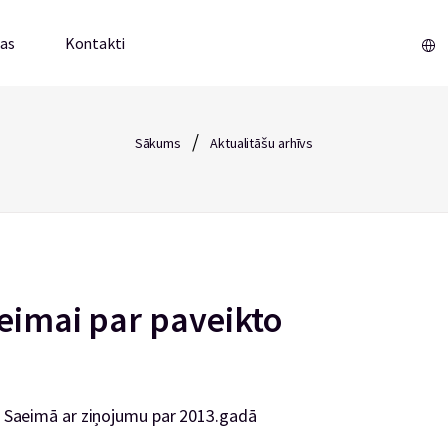
mas
Kontakti
/
Sākums
Aktualitāšu arhīvs
aeimai par paveikto
es Saeimā ar ziņojumu par 2013.gadā