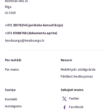
Baznīcas iela 25
Rīga
LV-1010
+371 25576154 (juridiska konsultācija)
+371 67686768 (dokumentu aprite)
tiesibsargs@tiesibsargs.lv
Par iestādi
Resursi
Par mums
Meklēt pēc atslēgvārda
Pārlūkot tiesību jomas
Saziņa
Sekojiet mums
Twitter
Kontakti
Iesniegums
Facebook