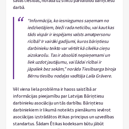
savas tiesības, norāda uz sliktu pārvaldību bāriņtiesu
darbā.
“Informācija, ko iesniegumos saņemam no
iedzīvotājiem, bieži rada neticību, vai kaut kas
tāds vispār ir iespējams valsts amatpersonu
rīcībā? Ir vairāki gadījumi, kuros bāriņtiesu
darbinieku teikto var vērtēt kā cilvēka cieņu
aizskarošu. Tas ir absolūti nepieņemami un
liek uzdot jautājumu, vai šādai rīcībai ir
jāpaliek bez sekām,” norāda Tiesībsarga biroja
Bērnu tiesību nodaļas vadītāja Laila Grāvere.
Vēl viena liela problēma ir haoss saistībā ar
informācijas pieejamību par Latvijas Bāriņtiesu
darbinieku asociāciju un tās darbību. Bāriņtiesu
darbiniekiem ir likumā noteikts pienākums ievērot
asociācijas izstrādātos ētikas principus un uzvedības
standartus. Šādam Ētikas kodeksam būtu jābūt