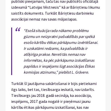
publiski pieejamam, taču tas nav publicēts oficiālajā
izdevumā “Latvijas Vēstnesis” kā ar Bāriņtiesu likumu
saistīts dokuments. Turklāt Bāriņtiesu darbinieku
asociācijai nemaz nav savas mājaslapas.
“Esošā situācija rada nākamo problēmu
gūzmu un neizpratni pašvaldībās par spēkā
esošo kārtību ētikas pārkāpumu izvērtēšanai.
Ir uzskatāmi redzams, ka pašvaldībās ir
atšķirīga prakse. Nereti tās nemaz nav
informētas, ka pēc pārkāpuma izskatīšanas
papildus ir iespējams lūgt asociācijas Ētikas
komisijas atzinumu,” piebilst L. Grāvere.
Turklāt šī jautājuma sakārtošanai ir bijis pietiekami
ilgs laiks, bet tas, tiesībsarga ieskatā, nav izdarīts.
Tiesībsargs jau 2018. gadā secināja, ka asociācija,
iespējams, 2017. gada nogalē ir pieņēmusi jaunu
kārtību ētikas pārkāpumu izskatīšanai, kas nav