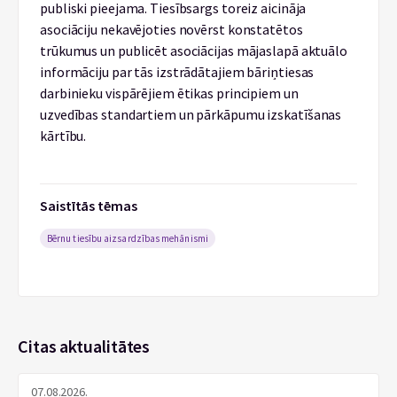
publiski pieejama. Tiesībsargs toreiz aicināja
asociāciju nekavējoties novērst konstatētos
trūkumus un publicēt asociācijas mājaslapā aktuālo
informāciju par tās izstrādātajiem bāriņtiesas
darbinieku vispārējiem ētikas principiem un
uzvedības standartiem un pārkāpumu izskatīšanas
kārtību.
Saistītās tēmas
Bērnu tiesību aizsardzības mehānismi
Citas aktualitātes
07.08.2026.