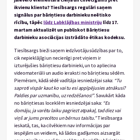
ikvienu klientu? Tiesībsargs regulāri saņem
signālus par bāriņtiesu darbinieku neētisko
rīcību, tāpēc
lūdz Labklājības ministriju
līdz 17.
martam aktualizēt un publiskot Bāriņtiesu
darbinieku asociācijas izstrādāto ētikas kodeksu.
Tiesībsargs bieži saņem iedzīvotāju sūdzības par to,
cik nepieklājīgi un necienīgi pret viņiem ir
izturējušies bāriņtiesu darbinieki, un to apliecina
videomateriāli un audio ieraksti no bāriņtiesu sēdēm.
Piemēram, kādā sēdē vadītāja iesniedzējai saka:
“Tu
saproti vispār kaut ko vai tu esi appīpējusies atnākusi?
Paldies par uzmanību, uz redzēšanos!”
. Savukārt kāda
no bāriņtiesas loceklēm iesniedzējai saka:
“Es
domāju, ja varētu laiku pagriezt atpakaļ, tad diez vai
viņš ar jums precētos un bērnus taisītu.”
Tiesībsarga
ieskatā, tas, ka cilvēkiem nav informācijas par
iespējām un veidiem, kā šādos gadījumos aizsargāt