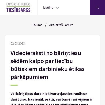
Izvēlne
/
Sākums
Aktualitāšu arhīvs
02.03.2023.
Videoieraksti no bāriņtiesu
sēdēm kalpo par liecību
būtiskiem darbinieku ētikas
pārkāpumiem
Vai bāriņtiesu darbinieki var atļauties runāt un
darīt visu, kas ienāk prātā, vai tomēr arī viņiem ir
jāievēro elementāra cieņa un cilvēcīgums pret