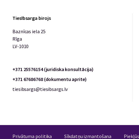
Tiesībsarga birojs
Baznīcas iela 25
Rīga
LV-1010
+371 25576154 (juridiska konsultācija)
+371 67686768 (dokumentu aprite)
tiesibsargs@tiesibsargs.lv
Privātuma politika
Sīkdatņu izmantošana
Piekļū