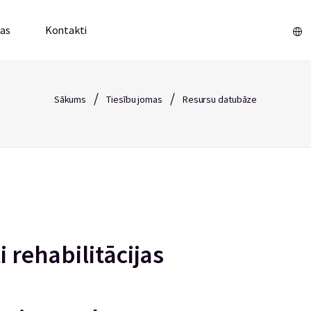
mas
Kontakti
/
/
Sākums
Tiesību jomas
Resursu datubāze
i rehabilitācijas