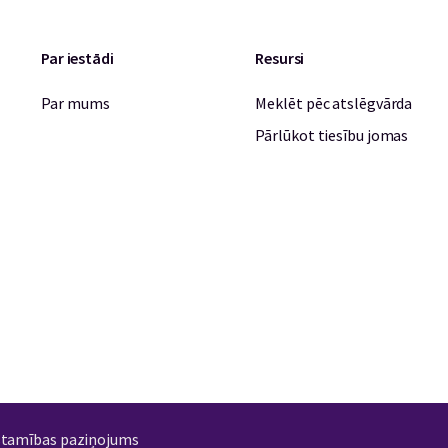
Par iestādi
Resursi
Par mums
Meklēt pēc atslēgvārda
Pārlūkot tiesību jomas
stamības paziņojums