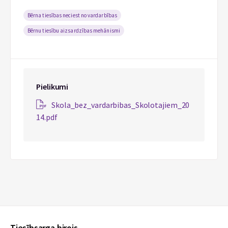
Bērna tiesības neciest no vardarbības
Bērnu tiesību aizsardzības mehānismi
Pielikumi
Skola_bez_vardarbibas_Skolotajiem_20
14.pdf
Tiesībsarga birojs