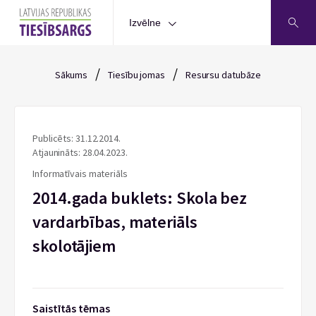
Izvēlne
/
/
Sākums
Tiesību jomas
Resursu datubāze
Publicēts: 31.12.2014.
Atjaunināts: 28.04.2023.
Informatīvais materiāls
2014.gada buklets: Skola bez
vardarbības, materiāls
skolotājiem
Saistītās tēmas