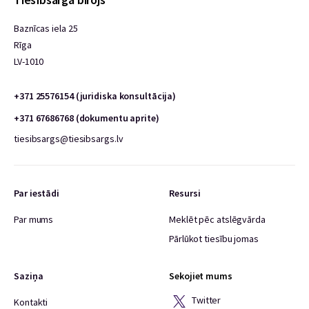
Baznīcas iela 25
Rīga
LV-1010
+371 25576154 (juridiska konsultācija)
+371 67686768 (dokumentu aprite)
tiesibsargs@tiesibsargs.lv
Par iestādi
Resursi
Par mums
Meklēt pēc atslēgvārda
Pārlūkot tiesību jomas
Saziņa
Sekojiet mums
Twitter
Kontakti