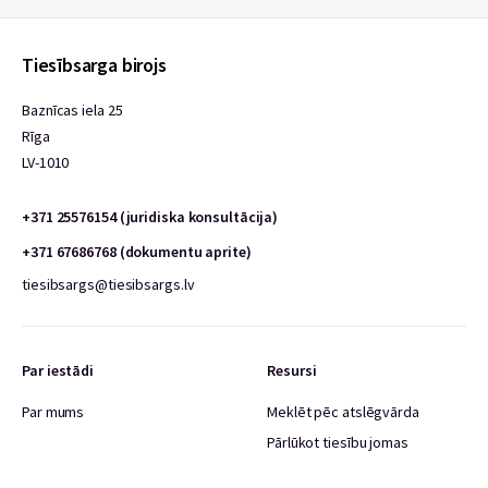
Tiesībsarga birojs
Baznīcas iela 25
Rīga
LV-1010
+371 25576154 (juridiska konsultācija)
+371 67686768 (dokumentu aprite)
tiesibsargs@tiesibsargs.lv
Par iestādi
Resursi
Par mums
Meklēt pēc atslēgvārda
Pārlūkot tiesību jomas