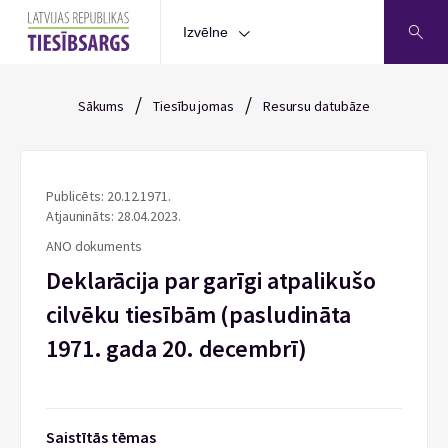
Izvēlne
/
/
Sākums
Tiesību jomas
Resursu datubāze
Publicēts: 20.12.1971.
Atjaunināts: 28.04.2023.
ANO dokuments
Deklarācija par garīgi atpalikušo
cilvēku tiesībām (pasludināta
1971. gada 20. decembrī)
Saistītās tēmas