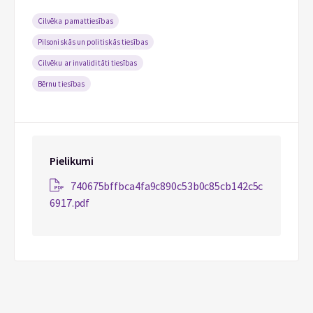
Cilvēka pamattiesības
Pilsoniskās un politiskās tiesības
Cilvēku ar invaliditāti tiesības
Bērnu tiesības
Pielikumi
740675bffbca4fa9c890c53b0c85cb142c5c
6917.pdf