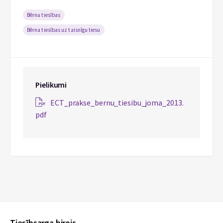
Bērnu tiesības
Bērna tiesības uz taisnīgu tiesu
Pielikumi
ECT_prakse_bernu_tiesibu_joma_2013.
pdf
Tiesībsarga birojs