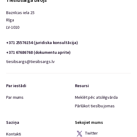
Baznīcas iela 25
Rīga
LV-1010
+371 25576154 (juridiska konsultācija)
+371 67686768 (dokumentu aprite)
tiesibsargs@tiesibsargs.lv
Par iestādi
Resursi
Par mums
Meklēt pēc atslēgvārda
Pārlūkot tiesību jomas
Saziņa
Sekojiet mums
Twitter
Kontakti