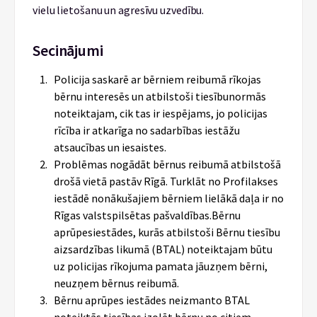
vielu lietošanu un agresīvu uzvedību.
Secinājumi
Policija saskarē ar bērniem reibumā rīkojas
bērnu interesēs un atbilstoši tiesībunormās
noteiktajam, cik tas ir iespējams, jo policijas
rīcība ir atkarīga no sadarbības iestāžu
atsaucības un iesaistes.
Problēmas nogādāt bērnus reibumā atbilstošā
drošā vietā pastāv Rīgā. Turklāt no Profilakses
iestādē nonākušajiem bērniem lielākā daļa ir no
Rīgas valstspilsētas pašvaldības.Bērnu
aprūpesiestādes, kurās atbilstoši Bērnu tiesību
aizsardzības likumā (BTAL) noteiktajam būtu
uz policijas rīkojuma pamata jāuzņem bērni,
neuzņem bērnus reibumā.
Bērnu aprūpes iestādes neizmanto BTAL