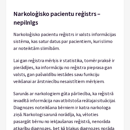
Narkoloģisko pacientu reģistrs –
nepilnīgs
Narkoloģisko pacientu reģistrs ir valsts informācijas
sistēma, kas satur datus par pacientiem, kuri slimo
ar noteiktām slimībām.
Lai gan reģistra mērķis ir statistika, tomēr praksē ir
pierādījies, ka informāciju no reģistra pieprasa gan
valsts, gan pašvaldību iestādes savu funkciju
veikšanai ar ārstniecību nesaistītiem mērķiem.
Sarunās ar narkologiem gūta pārliecība, ka reģistrā
ievadītā informācija nav atbilstoša reālajai situācijai.
Diagnozes noteikšana bērniem ir katra narkologa
ziņā. Narkologi sarunā norādīja, ka, vēloties
pasargāt bērnu no iekļaušanas reģistrā, nenorāda
atkarību diagnozes, bet kā blakus diagnozes norāda