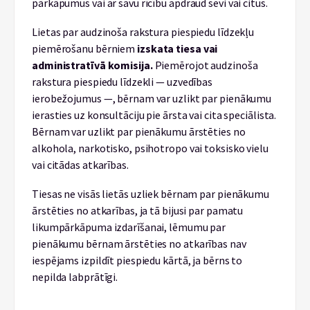
pārkāpumus vai ar savu rīcību apdraud sevi vai citus.
Lietas par audzinoša rakstura piespiedu līdzekļu
piemērošanu bērniem
izskata tiesa vai
administratīvā komisija.
Piemērojot audzinoša
rakstura piespiedu līdzekli — uzvedības
ierobežojumus —, bērnam var uzlikt par pienākumu
ierasties uz konsultāciju pie ārsta vai cita speciālista.
Bērnam var uzlikt par pienākumu ārstēties no
alkohola, narkotisko, psihotropo vai toksisko vielu
vai citādas atkarības.
Tiesas ne visās lietās uzliek bērnam par pienākumu
ārstēties no atkarības, ja tā bijusi par pamatu
likumpārkāpuma izdarīšanai, lēmumu par
pienākumu bērnam ārstēties no atkarības nav
iespējams izpildīt piespiedu kārtā, ja bērns to
nepilda labprātīgi.