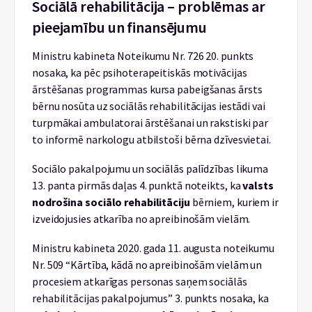
Sociālā rehabilitācija – problēmas ar
pieejamību un finansējumu
Ministru kabineta Noteikumu Nr. 726 20. punkts
nosaka, ka pēc psihoterapeitiskās motivācijas
ārstēšanas programmas kursa pabeigšanas ārsts
bērnu nosūta uz sociālās rehabilitācijas iestādi vai
turpmākai ambulatorai ārstēšanai un rakstiski par
to informē narkologu atbilstoši bērna dzīvesvietai.
Sociālo pakalpojumu un sociālās palīdzības likuma
13. panta pirmās daļas 4. punktā noteikts, ka
valsts
nodrošina sociālo rehabilitāciju
bērniem, kuriem ir
izveidojusies atkarība no apreibinošām vielām.
Ministru kabineta 2020. gada 11. augusta noteikumu
Nr. 509 “Kārtība, kādā no apreibinošām vielām un
procesiem atkarīgas personas saņem sociālās
rehabilitācijas pakalpojumus” 3. punkts nosaka, ka