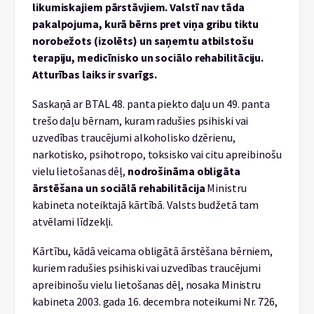
likumiskajiem pārstāvjiem. Valstī nav tāda
pakalpojuma, kurā bērns pret viņa gribu tiktu
norobežots (izolēts) un saņemtu atbilstošu
terapiju, medicīnisko un sociālo rehabilitāciju.
Atturības laiks ir svarīgs.
Saskaņā ar BTAL 48. panta piekto daļu un 49. panta
trešo daļu bērnam, kuram radušies psihiski vai
uzvedības traucējumi alkoholisko dzērienu,
narkotisko, psihotropo, toksisko vai citu apreibinošu
vielu lietošanas dēļ,
nodrošināma obligāta
ārstēšana un sociālā rehabilitācija
Ministru
kabineta noteiktajā kārtībā. Valsts budžetā tam
atvēlami līdzekļi.
Kārtību, kādā veicama obligātā ārstēšana bērniem,
kuriem radušies psihiski vai uzvedības traucējumi
apreibinošu vielu lietošanas dēļ, nosaka Ministru
kabineta 2003. gada 16. decembra noteikumi Nr. 726,