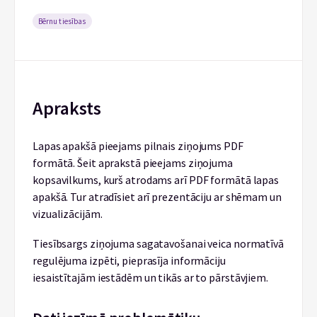
Bērnu tiesības
Apraksts
Lapas apakšā pieejams pilnais ziņojums PDF
formātā. Šeit aprakstā pieejams ziņojuma
kopsavilkums, kurš atrodams arī PDF formātā lapas
apakšā. Tur atradīsiet arī prezentāciju ar shēmam un
vizualizācijām.
Tiesībsargs ziņojuma sagatavošanai veica normatīvā
regulējuma izpēti, pieprasīja informāciju
iesaistītajām iestādēm un tikās ar to pārstāvjiem.