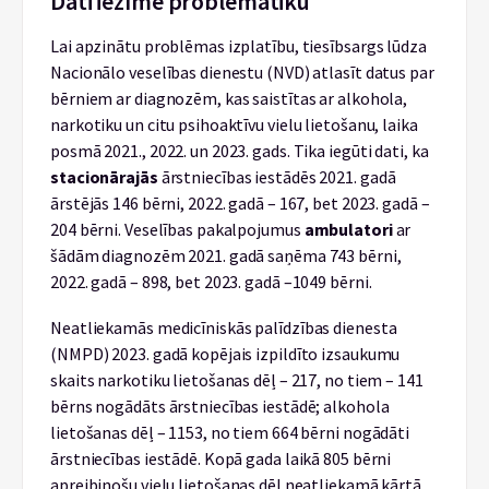
Dati iezīmē problemātiku
Lai apzinātu problēmas izplatību, tiesībsargs lūdza
Nacionālo veselības dienestu (NVD) atlasīt datus par
bērniem ar diagnozēm, kas saistītas ar alkohola,
narkotiku un citu psihoaktīvu vielu lietošanu, laika
posmā 2021., 2022. un 2023. gads. Tika iegūti dati, ka
stacionārajās
ārstniecības iestādēs 2021. gadā
ārstējās 146 bērni, 2022. gadā – 167, bet 2023. gadā –
204 bērni. Veselības pakalpojumus
ambulatori
ar
šādām diagnozēm 2021. gadā saņēma 743 bērni,
2022. gadā – 898, bet 2023. gadā –1049 bērni.
Neatliekamās medicīniskās palīdzības dienesta
(NMPD) 2023. gadā kopējais izpildīto izsaukumu
skaits narkotiku lietošanas dēļ – 217, no tiem – 141
bērns nogādāts ārstniecības iestādē; alkohola
lietošanas dēļ – 1153, no tiem 664 bērni nogādāti
ārstniecības iestādē. Kopā gada laikā 805 bērni
apreibinošu vielu lietošanas dēļ neatliekamā kārtā