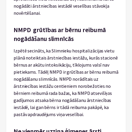
nogādāti ārstniecības iestādē veselības stāvokļa
novērtēšanai.
NMPD grūtības ar bērnu reibumā
nogādāšanu slimnīcās
Izpētē secināts, ka Slimnieku hospitalizācijas vietu
plānā noteiktais ārstniecības iestāžu, kurās stacionē
bērnus ar akūtu intoksikāciju, tīklojums valsī nav
pietiekams. Tādēļ NMPD ir grūtības ar bērnu reibumā
nogādāšanu slimnīcās. NMPD norādītais uz
ārstniecības iestāžu centieniem norobežoties no
bērniem reibumā rada bažas, ka NMPD atsevišķos
gadījumos atsaka bērna nogādāšanu ārstniecības
iestādē, lai gan bērns ir tādā reibuma pakāpē, ka
pastāv apdraudējums viņa veselībai.
Ne vienmēr uzzina ģimenes ārsti