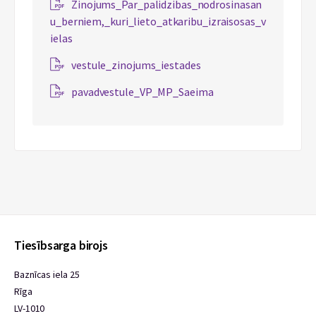
Zinojums_Par_palidzibas_nodrosinasan
u_berniem,_kuri_lieto_atkaribu_izraisosas_v
ielas
vestule_zinojums_iestades
pavadvestule_VP_MP_Saeima
Tiesībsarga birojs
Baznīcas iela 25
Rīga
LV-1010