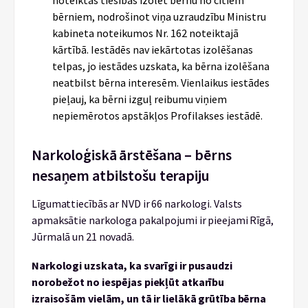
noteiktās tiesības izolēt bērnu no citiem
bērniem, nodrošinot viņa uzraudzību Ministru
kabineta noteikumos Nr. 162 noteiktajā
kārtībā. Iestādēs nav iekārtotas izolēšanas
telpas, jo iestādes uzskata, ka bērna izolēšana
neatbilst bērna interesēm. Vienlaikus iestādes
pieļauj, ka bērni izguļ reibumu viņiem
nepiemērotos apstākļos Profilakses iestādē.
Narkoloģiskā ārstēšana – bērns
nesaņem atbilstošu terapiju
Līgumattiecībās ar NVD ir 66 narkologi. Valsts
apmaksātie narkologa pakalpojumi ir pieejami Rīgā,
Jūrmalā un 21 novadā.
Narkologi uzskata, ka svarīgi ir pusaudzi
norobežot no iespējas piekļūt atkarību
izraisošām vielām, un tā ir lielākā grūtība bērna