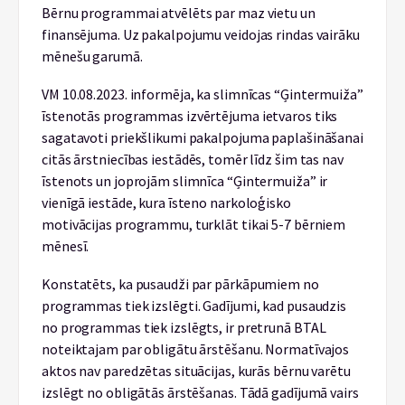
Bērnu programmai atvēlēts par maz vietu un
finansējuma. Uz pakalpojumu veidojas rindas vairāku
mēnešu garumā.
VM 10.08.2023. informēja, ka slimnīcas “Ģintermuiža”
īstenotās programmas izvērtējuma ietvaros tiks
sagatavoti priekšlikumi pakalpojuma paplašināšanai
citās ārstniecības iestādēs, tomēr līdz šim tas nav
īstenots un joprojām slimnīca “Ģintermuiža” ir
vienīgā iestāde, kura īsteno narkoloģisko
motivācijas programmu, turklāt tikai 5-7 bērniem
mēnesī.
Konstatēts, ka pusaudži par pārkāpumiem no
programmas tiek izslēgti. Gadījumi, kad pusaudzis
no programmas tiek izslēgts, ir pretrunā BTAL
noteiktajam par obligātu ārstēšanu. Normatīvajos
aktos nav paredzētas situācijas, kurās bērnu varētu
izslēgt no obligātās ārstēšanas. Tādā gadījumā vairs