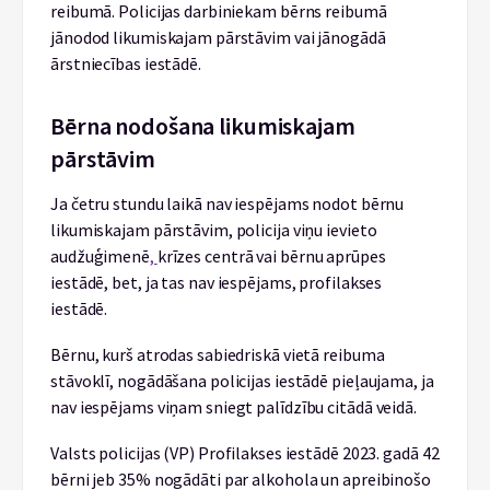
reibumā. Policijas darbiniekam bērns reibumā
jānodod likumiskajam pārstāvim vai jānogādā
ārstniecības iestādē.
Bērna nodošana likumiskajam
pārstāvim
Ja četru stundu laikā nav iespējams nodot bērnu
likumiskajam pārstāvim, policija viņu ievieto
audžuģimenē
,
krīzes centrā vai bērnu aprūpes
iestādē, bet, ja tas nav iespējams, profilakses
iestādē.
Bērnu, kurš atrodas sabiedriskā vietā reibuma
stāvoklī, nogādāšana policijas iestādē pieļaujama, ja
nav iespējams viņam sniegt palīdzību citādā veidā.
Valsts policijas (VP) Profilakses iestādē 2023. gadā 42
bērni jeb 35% nogādāti par alkohola un apreibinošo