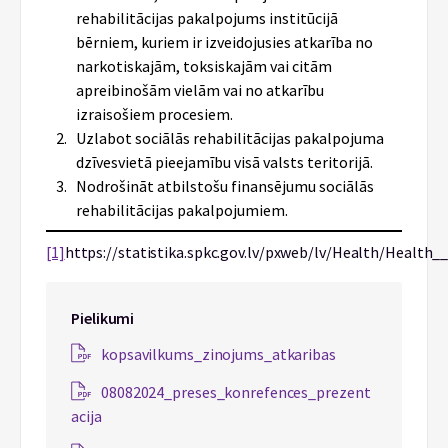
rehabilitācijas pakalpojums institūcijā
bērniem, kuriem ir izveidojusies atkarība no
narkotiskajām, toksiskajām vai citām
apreibinošām vielām vai no atkarību
izraisošiem procesiem.
Uzlabot sociālās rehabilitācijas pakalpojuma
dzīvesvietā pieejamību visā valsts teritorijā.
Nodrošināt atbilstošu finansējumu sociālās
rehabilitācijas pakalpojumiem.
[1]
https://statistika.spkc.gov.lv/pxweb/lv/Health/Heal
Pielikumi
kopsavilkums­_zinojums_atkaribas
08082024_preses_konrefences_prezent
acija