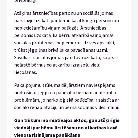
brīvprātīgi.
Atšķiras ārstniecības personu un sociālās jomas
pārstāvju uzskati par bērnu kā atkarīgu personu un
nepieciešamību viņam palīdzēt. Ārstniecības
personas uzskata, ka bērnu atkarībā vainojamas
sociālās problēmas: nepiemēroti dzīves apstākļi,
trūkst jēgpilnas brīvā laika pavadīšanas u.tml.
Savukārt sociālās jomas pārstāvji uzskata, ka ārsti
neārstē bērnus no atkarību izraisošu vielu
lietošanas.
Pakalpojumu trūkuma dēļ ārstiem nav iespējams
nodrošināt jēgpilnu palīdzību bērnam ar atkarību
problēmām, jo narkoloģiskā palīdzība ir saistīta ar
sociālo rehabilitāciju un bērna sociālās vides maiņu.
Gan trūkumi normatīvajos aktos, gan atšķirīgie
viedokļi par bērnu ārstēšanu no atkarības kavē
vienota risinājuma panākšanu
.