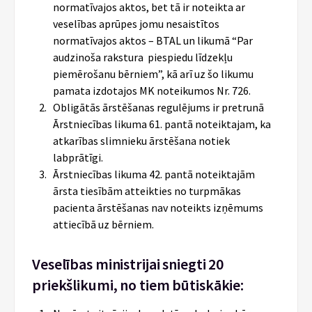
normatīvajos aktos, bet tā ir noteikta ar
veselības aprūpes jomu nesaistītos
normatīvajos aktos – BTAL un likumā “Par
audzinoša rakstura piespiedu līdzekļu
piemērošanu bērniem”, kā arī uz šo likumu
pamata izdotajos MK noteikumos Nr. 726.
Obligātās ārstēšanas regulējums ir pretrunā
Ārstniecības likuma 61. pantā noteiktajam, ka
atkarības slimnieku ārstēšana notiek
labprātīgi.
Ārstniecības likuma 42. pantā noteiktajām
ārsta tiesībām atteikties no turpmākas
pacienta ārstēšanas nav noteikts izņēmums
attiecībā uz bērniem.
Veselības ministrijai sniegti 20
priekšlikumi, no tiem būtiskākie: