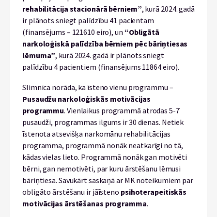
rehabilitācija stacionārā bērniem”
, kurā 2024. gadā
ir plānots sniegt palīdzību 41 pacientam
(finansējums – 121610 eiro), un
“Obligātā
narkoloģiskā palīdzība bērniem pēc bāriņtiesas
lēmuma”
, kurā 2024. gadā ir plānots sniegt
palīdzību 4 pacientiem (finansējums 11864 eiro).
Slimnīca norāda, ka īsteno vienu programmu –
Pusaudžu narkoloģiskās motivācijas
programmu
. Vienlaikus programmā atrodas 5-7
pusaudži, programmas ilgums ir 30 dienas. Netiek
īstenota atsevišķa narkomānu rehabilitācijas
programma, programmā nonāk neatkarīgi no tā,
kādas vielas lieto. Programmā nonāk gan motivēti
bērni, gan nemotivēti, par kuru ārstēšanu lēmusi
bāriņtiesa. Savukārt saskaņā ar MK noteikumiem par
obligāto ārstēšanu ir jāīsteno
psihoterapeitiskās
motivācijas ārstēšanas programma
.