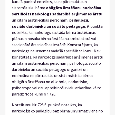
kuru 2. punktā noteikts, ka nepārtrauktu un
sistemātisku bērna
obligāto ārstēšanu
nodrošina
sertificēts narkologs sadarbībā
ar ģimenes ārstu
un citām ārstniecības personām,
psihologu,
sociālo darbinieku un sociālo pedagogu
. 9. punktā
noteikts, ka narkologs sastāda bērna ārstēšanas
plānu un nosaka bērna ārstēšanu ambulatorā vai
stacionārā ārstniecības iestādē. Konstatējams, ka
narkologs neuzņemas vadošā speciālista lomu. Nav
konstatēts, ka narkologs sadarbībā ar ģimenes ārstu
un citām ārstniecības personām, psihologu, sociālo
darbinieku un sociālo pedagogu organizē un
nodrošina nepārtrauktu un sistemātisku bērna
obligāto ārstēšanu no alkohola, narkotisko,
psihotropo vai citu apreibinošu vielu atkarības kā to
paredz Noteikumi Nr. 726.
Noteikumu Nr. 726 6. punktā noteikts, ka
narkoloģisko palīdzību
bez
bērna un vismaz viena no