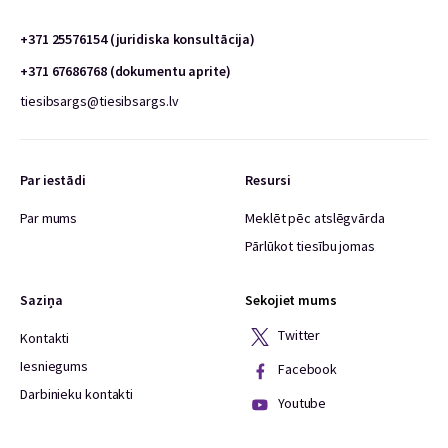
+371 25576154 (juridiska konsultācija)
+371 67686768 (dokumentu aprite)
tiesibsargs@tiesibsargs.lv
Par iestādi
Resursi
Par mums
Meklēt pēc atslēgvārda
Pārlūkot tiesību jomas
Saziņa
Sekojiet mums
Twitter
Kontakti
Iesniegums
Facebook
Darbinieku kontakti
Youtube