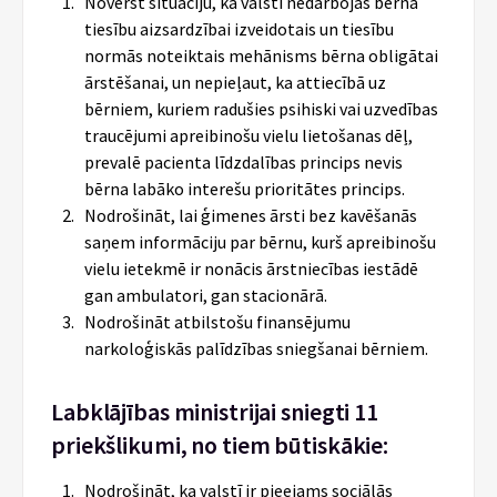
Novērst situāciju, ka valstī nedarbojas bērna
tiesību aizsardzībai izveidotais un tiesību
normās noteiktais mehānisms bērna obligātai
ārstēšanai, un nepieļaut, ka attiecībā uz
bērniem, kuriem radušies psihiski vai uzvedības
traucējumi apreibinošu vielu lietošanas dēļ,
prevalē pacienta līdzdalības princips nevis
bērna labāko interešu prioritātes princips.
Nodrošināt, lai ģimenes ārsti bez kavēšanās
saņem informāciju par bērnu, kurš apreibinošu
vielu ietekmē ir nonācis ārstniecības iestādē
gan ambulatori, gan stacionārā.
Nodrošināt atbilstošu finansējumu
narkoloģiskās palīdzības sniegšanai bērniem.
Labklājības ministrijai sniegti 11
priekšlikumi, no tiem būtiskākie:
Nodrošināt, ka valstī ir pieejams sociālās