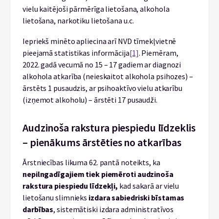
vielu kaitējoši pārmērīga lietošana, alkohola
lietošana, narkotiku lietošana u.c.
Iepriekš minēto apliecina arī NVD tīmekļvietnē
pieejamā statistikas informācija
[1]
. Piemēram,
2022. gadā vecumā no 15 – 17 gadiem ar diagnozi
alkohola atkarība (neieskaitot alkohola psihozes) –
ārstēts 1 pusaudzis, ar psihoaktīvo vielu atkarību
(izņemot alkoholu) – ārstēti 17 pusaudži.
Audzinoša rakstura piespiedu līdzeklis
– pienākums ārstēties no atkarības
Ārstniecības likuma 62. pantā noteikts, ka
nepilngadīgajiem tiek piemēroti audzinoša
rakstura piespiedu līdzekļi,
kad sakarā ar vielu
lietošanu slimnieks
izdara sabiedriski bīstamas
darbības
, sistemātiski izdara administratīvos