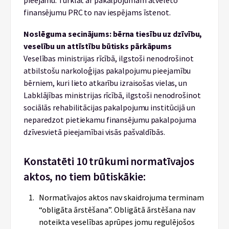
pieejamu. Turklāt ar pakalpojumam atvēlēto
finansējumu PRC to nav iespējams īstenot.
Noslēguma secinājum
s:
bērna tiesību uz dzīvību,
veselību un attīstību būtisks pārkāpums
Veselības ministrijas rīcībā, ilgstoši nenodrošinot
atbilstošu narkoloģijas pakalpojumu pieejamību
bērniem, kuri lieto atkarību izraisošas vielas, un
Labklājības ministrijas rīcībā, ilgstoši nenodrošinot
sociālās rehabilitācijas pakalpojumu institūcijā un
neparedzot pietiekamu finansējumu pakalpojuma
dzīvesvietā pieejamībai visās pašvaldībās.
Konstatēti 10 trūkumi normatīvajos
aktos, no tiem būtiskākie:
Normatīvajos aktos nav skaidrojuma terminam
“obligāta ārstēšana”. Obligātā ārstēšana nav
noteikta veselības aprūpes jomu regulējošos