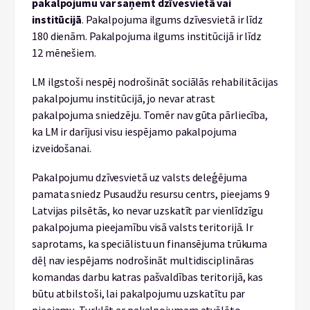
pakalpojumu var saņemt dzīvesvietā vai
institūcijā
. Pakalpojuma ilgums dzīvesvietā ir līdz
180 dienām. Pakalpojuma ilgums institūcijā ir līdz
12 mēnešiem.
LM ilgstoši nespēj nodrošināt sociālās rehabilitācijas
pakalpojumu institūcijā, jo nevar atrast
pakalpojuma sniedzēju. Tomēr nav gūta pārliecība,
ka LM ir darījusi visu iespējamo pakalpojuma
izveidošanai.
Pakalpojumu dzīvesvietā uz valsts deleģējuma
pamata sniedz Pusaudžu resursu centrs, pieejams 9
Latvijas pilsētās, ko nevar uzskatīt par vienlīdzīgu
pakalpojuma pieejamību visā valsts teritorijā. Ir
saprotams, ka speciālistu un finansējuma trūkuma
dēļ nav iespējams nodrošināt multidisciplināras
komandas darbu katras pašvaldības teritorijā, kas
būtu atbilstoši, lai pakalpojumu uzskatītu par