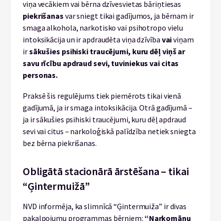
viņa vecākiem vai bērna dzīvesvietas bāriņtiesas
piekrišanas
var sniegt tikai gadījumos, ja bērnam ir
smaga alkohola, narkotisko vai psihotropo vielu
intoksikācija un ir apdraudēta viņa dzīvība
vai
viņam
ir
sākušies psihiski traucējumi, kuru dēļ viņš ar
savu rīcību apdraud sevi, tuviniekus vai citas
personas.
Praksē šis regulējums tiek piemērots tikai vienā
gadījumā, ja ir smaga intoksikācija. Otrā gadījumā –
ja ir sākušies psihiski traucējumi, kuru dēļ apdraud
sevi vai citus – narkoloģiskā palīdzība netiek sniegta
bez bērna piekrišanas.
Obligātā stacionārā ārstēšana – tikai
“Ģintermuižā”
NVD informēja, ka slimnīcā “Ģintermuiža” ir divas
pakalpojumu programmas bērniem:
“Narkomānu