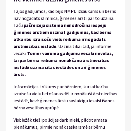
Tajos gadījumos, kad bijis NMPD izsaukums un bērns
nav nogādāts slimnīcā, ģimenes ārsti par to uzzina.
Taču
pašreizējā sistēma nenodrošina iespēju
ģimenes ārstiem uzzināt gadījumus, kad bērns
atkarību izraisošu vielu reibumā ir nogādāts
ārstniecības iestādē
. Uzzina tikai tad, ja informē
vecāki.
Tomēr vairumā gadījumu vecāki nevēlas,
lai par bērna reibumā nonākšanu ārstniecības
iestādē uzzina citas iestādes un arī ģimenes
ārsts.
Informācijas trūkums par bērniem, kuri atkarību
izraisošu vielu lietošanas dēļ ir nonākuši ārstniecības
iestādē, kavē ģimenes ārstu savlaicīgu iesaistīšanos
bērna veselības aprūpē.
Visbiežāk tieši policijas darbinieki, pildot amata
pienākumus, pirmie nonāk saskarsmē ar bērnu