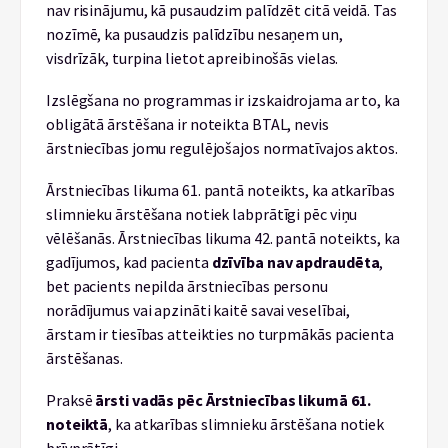
nav risinājumu, kā pusaudzim palīdzēt citā veidā. Tas
nozīmē, ka pusaudzis palīdzību nesaņem un,
visdrīzāk, turpina lietot apreibinošās vielas.
Izslēgšana no programmas ir izskaidrojama ar to, ka
obligātā ārstēšana ir noteikta BTAL, nevis
ārstniecības jomu regulējošajos normatīvajos aktos.
Ārstniecības likuma 61. pantā noteikts, ka atkarības
slimnieku ārstēšana notiek labprātīgi pēc viņu
vēlēšanās. Ārstniecības likuma 42. pantā noteikts, ka
gadījumos, kad pacienta
dzīvība nav apdraudēta
,
bet pacients nepilda ārstniecības personu
norādījumus vai apzināti kaitē savai veselībai,
ārstam ir tiesības atteikties no turpmākās pacienta
ārstēšanas.
Praksē
ārsti vadās pēc Ārstniecības likumā 61.
noteiktā
, ka atkarības slimnieku ārstēšana notiek