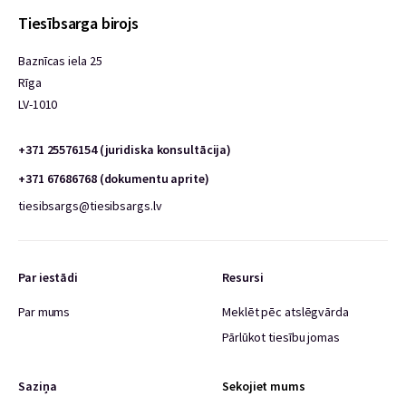
Tiesībsarga birojs
Baznīcas iela 25
Rīga
LV-1010
+371 25576154 (juridiska konsultācija)
+371 67686768 (dokumentu aprite)
tiesibsargs@tiesibsargs.lv
Par iestādi
Resursi
Par mums
Meklēt pēc atslēgvārda
Pārlūkot tiesību jomas
Saziņa
Sekojiet mums