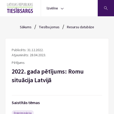
Izvēlne
/
/
Sākums
Tiesību jomas
Resursu datubāze
Publicēts: 31.12.2022.
Atjaunināts: 28.04.2023.
Pētījums
2022. gada pētījums: Romu
situācija Latvijā
Saistītās tēmas
Diskriminācija