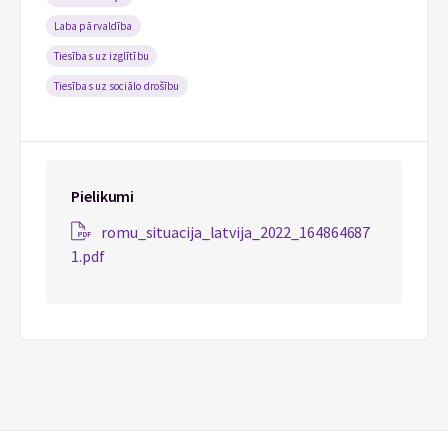
Laba pārvaldība
Tiesības uz izglītību
Tiesības uz sociālo drošību
Pielikumi
romu_situacija_latvija_2022_164864687
1.pdf