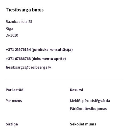
Tiesībsarga birojs
Baznīcas iela 25
Rīga
LV-1010
+371 25576154 (juridiska konsultācija)
+371 67686768 (dokumentu aprite)
tiesibsargs@tiesibsargs.lv
Par iestādi
Resursi
Par mums
Meklēt pēc atslēgvārda
Pārlūkot tiesību jomas
Saziņa
Sekojiet mums