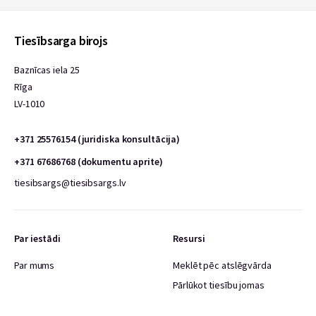
Tiesībsarga birojs
Baznīcas iela 25
Rīga
LV-1010
+371 25576154 (juridiska konsultācija)
+371 67686768 (dokumentu aprite)
tiesibsargs@tiesibsargs.lv
Par iestādi
Resursi
Par mums
Meklēt pēc atslēgvārda
Pārlūkot tiesību jomas