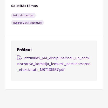
Saistītās tēmas
Ieslodzīto tiesības
Tiesības uz taisnīgu tiesu
Pielikumi
atzinums_par_disciplinarsodu_un_admi
nistrativo_komisiju_lemumu_parsudzesanas
_efektivitati_1507136637.pdf