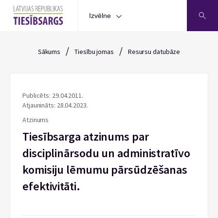
Izvēlne
/
/
Sākums
Tiesību jomas
Resursu datubāze
Publicēts: 29.04.2011.
Atjaunināts: 28.04.2023.
Atzinums
Tiesībsarga atzinums par
disciplinārsodu un administratīvo
komisiju lēmumu pārsūdzēšanas
efektivitāti.