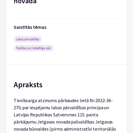
novadā
Saistītās tēmas
Laba pārvaldība
Tiesības uz labvēlīgu vidi
Apraksts
Tiesībsarga atzinums pārbaudes lietā Nr.2022-36-
27G par iespējamu labas pārvaldības principa un
Latvijas Republikas Satversmes 115. panta
pārkāpumu Jelgavas novada pašvaldības Jelgavas
novada būvvaldes (pirms administratīvi teritoriālās