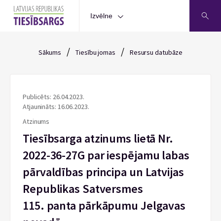
Izvēlne
/
/
Sākums
Tiesību jomas
Resursu datubāze
Publicēts: 26.04.2023.
Atjaunināts: 16.06.2023.
Atzinums
Tiesībsarga atzinums lietā Nr.
2022-36-27G par iespējamu labas
pārvaldības principa un Latvijas
Republikas Satversmes
115. panta pārkāpumu Jelgavas