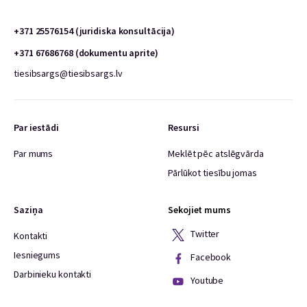
+371 25576154 (juridiska konsultācija)
+371 67686768 (dokumentu aprite)
tiesibsargs@tiesibsargs.lv
Par iestādi
Resursi
Par mums
Meklēt pēc atslēgvārda
Pārlūkot tiesību jomas
Saziņa
Sekojiet mums
Twitter
Kontakti
Iesniegums
Facebook
Darbinieku kontakti
Youtube