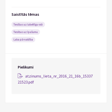
Saistītās tēmas
Tiesības uz labvēlīgu vidi
Tiesības uz īpašumu
Laba pārvaldība
Pielikumi
atzinums_lieta_nr_2016_21_16b_15337
21523.pdf