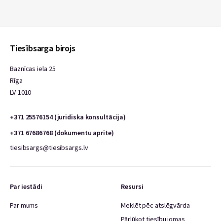
Tiesībsarga birojs
Baznīcas iela 25
Rīga
LV-1010
+371 25576154 (juridiska konsultācija)
+371 67686768 (dokumentu aprite)
tiesibsargs@tiesibsargs.lv
Par iestādi
Resursi
Par mums
Meklēt pēc atslēgvārda
Pārlūkot tiesību jomas