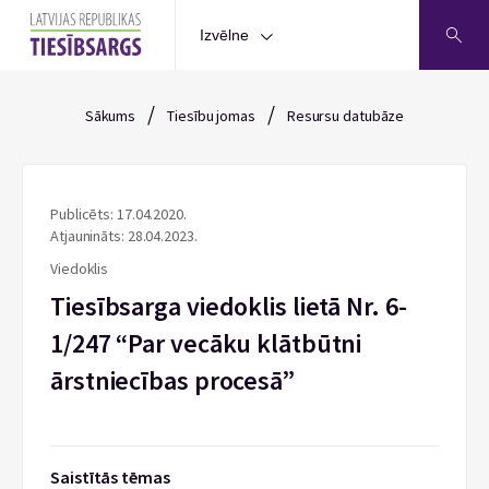
Izvēlne
/
/
Sākums
Tiesību jomas
Resursu datubāze
Publicēts: 17.04.2020.
Atjaunināts: 28.04.2023.
Viedoklis
Tiesībsarga viedoklis lietā Nr. 6-
1/247 “Par vecāku klātbūtni
ārstniecības procesā”
Saistītās tēmas