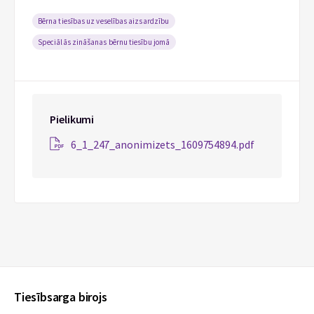
Bērna tiesības uz veselības aizsardzību
Speciālās zināšanas bērnu tiesību jomā
Pielikumi
6_1_247_anonimizets_1609754894.pdf
Tiesībsarga birojs