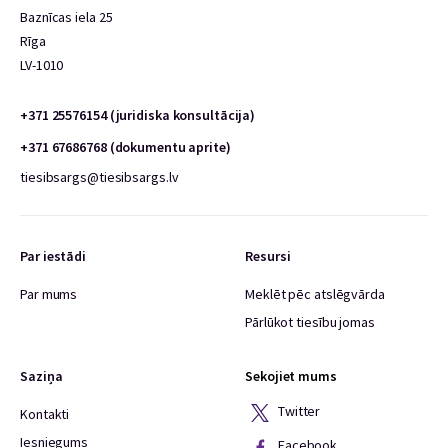
Baznīcas iela 25
Rīga
LV-1010
+371 25576154 (juridiska konsultācija)
+371 67686768 (dokumentu aprite)
tiesibsargs@tiesibsargs.lv
Par iestādi
Resursi
Par mums
Meklēt pēc atslēgvārda
Pārlūkot tiesību jomas
Saziņa
Sekojiet mums
Twitter
Kontakti
Iesniegums
Facebook