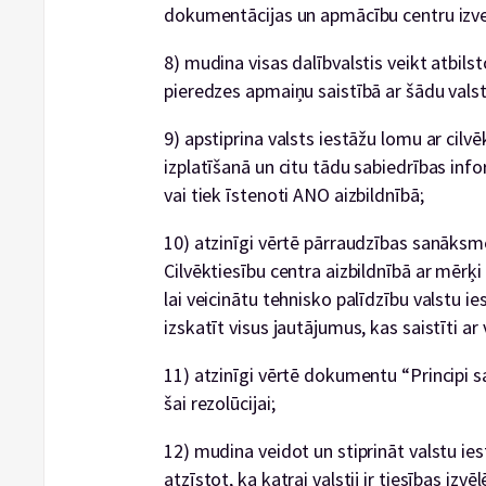
dokumentācijas un apmācību centru izve
8) mudina visas dalībvalstis veikt atbils
pieredzes apmaiņu saistībā ar šādu valst
9) apstiprina valsts iestāžu lomu ar cilv
izplatīšanā un citu tādu sabiedrības in
vai tiek īstenoti ANO aizbildnībā;
10) atzinīgi vērtē pārraudzības sanāks
Cilvēktiesību centra aizbildnībā ar mērķi 
lai veicinātu tehnisko palīdzību valstu ie
izskatīt visus jautājumus, kas saistīti ar
11) atzinīgi vērtē dokumentu “Principi sa
šai rezolūcijai;
12) mudina veidot un stiprināt valstu ie
atzīstot, ka katrai valstij ir tiesības izv