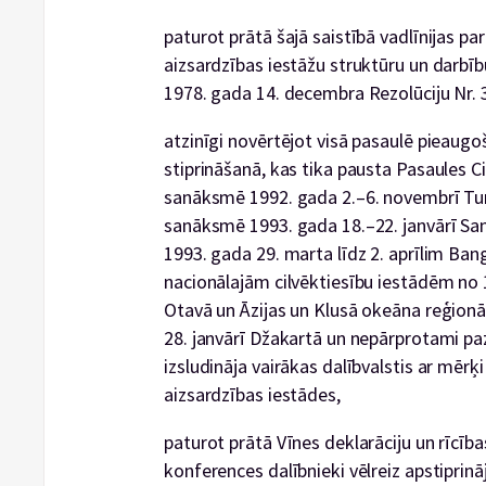
paturot prātā šajā saistībā vadlīnijas par
aizsardzības iestāžu struktūru un darbīb
1978. gada 14. decembra Rezolūciju Nr. 
atzinīgi novērtējot visā pasaulē pieaugoš
stiprināšanā, kas tika pausta Pasaules C
sanāksmē 1992. gada 2.–6. novembrī Tuni
sanāksmē 1993. gada 18.–22. janvārī Sa
1993. gada 29. marta līdz 2. aprīlim Ba
nacionālajām cilvēktiesību iestādēm no 
Otavā un Āzijas un Klusā okeāna reģionā
28. janvārī Džakartā un nepārprotami p
izsludināja vairākas dalībvalstis ar mērķi
aizsardzības iestādes,
paturot prātā Vīnes deklarāciju un rīcī
konferences dalībnieki vēlreiz apstiprin