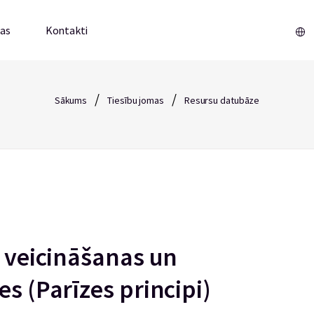
mas
Kontakti
/
/
Sākums
Tiesību jomas
Resursu datubāze
u veicināšanas un
es (Parīzes principi)