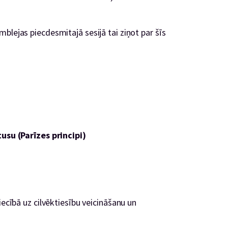
blejas piecdesmitajā sesijā tai ziņot par šīs
tusu (Parīzes principi)
iecībā uz cilvēktiesību veicināšanu un