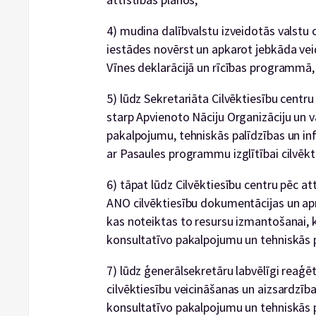
4) mudina dalībvalstu izveidotās valstu 
iestādes novērst un apkarot jebkāda vei
Vīnes deklarācijā un rīcības programmā, 
5) lūdz Sekretariāta Cilvēktiesību centru
starp Apvienoto Nāciju Organizāciju un v
pakalpojumu, tehniskās palīdzības un inf
ar Pasaules programmu izglītībai cilvēkt
6) tāpat lūdz Cilvēktiesību centru pēc at
ANO cilvēktiesību dokumentācijas un a
kas noteiktas to resursu izmantošanai,
konsultatīvo pakalpojumu un tehniskās p
7) lūdz ģenerālsekretāru labvēlīgi reaģē
cilvēktiesību veicināšanas un aizsardzība
konsultatīvo pakalpojumu un tehniskās 