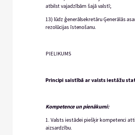
atbilst vajadzībām šajā valstī;
13) lūdz ģenerālsekretāru Ģenerālās asam
rezolūcijas īstenošanu.
PIELIKUMS
Principi saistībā ar valsts iestāžu sta
Kompetence un pienākumi:
1. Valsts iestādei piešķir kompetenci att
aizsardzību.