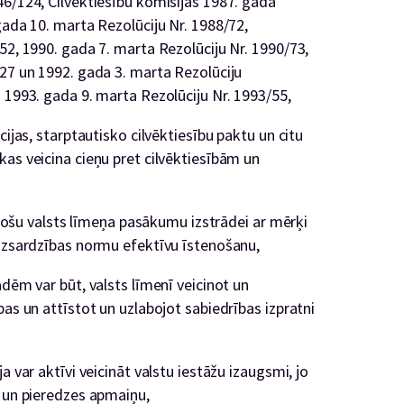
46/124, Cilvēktiesību komisijas 1987. gada
gada 10. marta Rezolūciju Nr. 1988/72,
52, 1990. gada 7. marta Rezolūciju Nr. 1990/73,
/27 un 1992. gada 3. marta Rezolūciju
 1993. gada 9. marta Rezolūciju Nr. 1993/55,
cijas, starptautisko cilvēktiesību paktu un citu
as veicina cieņu pret cilvēktiesībām un
lstošu valsts līmeņa pasākumu izstrādei ar mērķi
aizsardzības normu efektīvu īstenošanu,
ādēm var būt, valsts līmenī veicinot un
bas un attīstot un uzlabojot sabiedrības izpratni
a var aktīvi veicināt valstu iestāžu izaugsmi, jo
s un pieredzes apmaiņu,