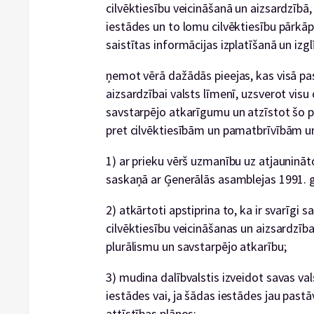
cilvēktiesību veicināšanā un aizsardzībā
iestādes un to lomu cilvēktiesību pārkā
saistītas informācijas izplatīšanā un izg
ņemot vērā dažādās pieejas, kas visā pa
aizsardzībai valsts līmenī, uzsverot visu
savstarpējo atkarīgumu un atzīstot šo p
pret cilvēktiesībām un pamatbrīvībām un 
1) ar prieku vērš uzmanību uz atjauninā
saskaņā ar Ģenerālās asamblejas 1991. g
2) atkārtoti apstiprina to, ka ir svarīgi 
cilvēktiesību veicināšanas un aizsardzīb
plurālismu un savstarpējo atkarību;
3) mudina dalībvalstis izveidot savas val
iestādes vai, ja šādas iestādes jau pastā
attīstības plānos;