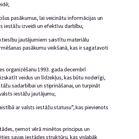
idē;
tošus pasākumus, lai veicinātu informācijas un
s iestāžu izveidi un efektīvu darbību;
ēktiesību jautājumiem saistītu materiālu
formēšanas pasākumu veikšanā, kas ir sagatavoti
mes organizēšanu 1993. gada decembrī
izskatīt veidus un līdzekļus, kas būtu noderīgi,
stāžu sadarbībai un stiprināšanai, un turpināt
 valsts iestāžu jautājumu;
istībā ar valsts iestāžu statusu”, kas pievienots
stādes, ņemot vērā minētos principus un
ēlēties savas iestādes struktūru, kas vislabāk