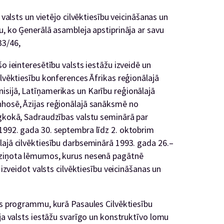
 valsts un vietējo cilvēktiesību veicināšanas un
u, ko Ģenerālā asambleja apstiprināja ar savu
33/46,
o ieinteresētību valsts iestāžu izveidē un
ilvēktiesību konferences Āfrikas reģionālajā
sijā, Latīņamerikas un Karību reģionālajā
nhosē, Āzijas reģionālajā sanāksmē no
ngkokā, Sadraudzības valstu seminārā par
1992. gada 30. septembra līdz 2. oktobrim
lajā cilvēktiesību darbseminārā 1993. gada 26.–
aziņota lēmumos, kurus nesenā pagātnē
 izveidot valsts cilvēktiesību veicināšanas un
bas programmu, kurā Pasaules Cilvēktiesību
āja valsts iestāžu svarīgo un konstruktīvo lomu