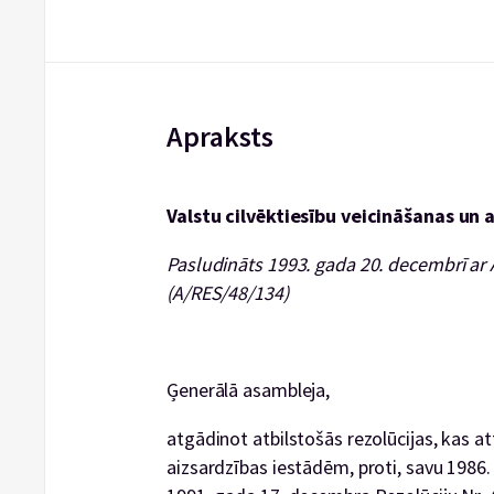
Apraksts
Valstu cilvēktiesību veicināšanas un 
Pasludināts 1993. gada 20. decembrī ar
(A/RES/48/134)
Ģenerālā asambleja,
atgādinot atbilstošās rezolūcijas, kas at
aizsardzības iestādēm, proti, savu 1986