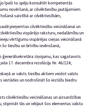
, jo īpaši to spēju konsultēt kompetentās
pumu novēršanā, ar cilvēktiesību jautājumiem
lītošanā saistībā ar cilvēktiesībām,
saulē pieņemtas cilvēktiesību veicināšanai un
 cilvēktiesību vispārējo raksturu, nedalāmību un
ieeju vērtīgumu vispārējas cieņas veicināšanā
šo tiesību un brīvību ievērošanā,
to ģenerālsekretāra ziņojumu, kas sagatavots
ada 17. decembra rezolūciju Nr. 46/124;
saskaņā ar valsts tiesību aktiem veidot valsts
as iestādes un nodrošināt šo iestāžu biedru
sts cilvēktiesību veicināšanas un aizsardzības
v, stiprināt tās un iekļaut šos elementus valstu