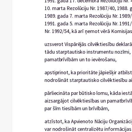
1991. gada 17. decembra Rezolūciju Nr. 
10. marta Rezolūciju Nr. 1987/40, 1988. 
1989. gada 7. marta Rezolūciju Nr. 1989/
1991. gada 5. marta Rezolūciju Nr. 1991
Nr. 1992/54, kā arī ņemot vērā Komisijas
uzsverot Vispārējās cilvēktiesību deklarā
tādu starptautisko instrumentu nozīmi, k
pamatbrīvībām un to ievērošanu,
apstiprinot, ka prioritāte jāpiešķir atbi
nodrošināt starptautisko cilvēktiesību 
pārliecināta par būtisko lomu, kāda iest
aizsargājot cilvēktiesības un pamatbrīvī
par šīm tiesībām un brīvībām,
atzīstot, ka Apvienoto Nāciju Organizācij
var nodrošināt centralizētu informācija