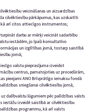
cilvēktiesību veicināšanas un aizsardzības
da cilvēktiesību pārkāpumus, kas uzskaitīti
kā arī citos attiecīgos instrumentos;
 turpināt darbu ar mērķi veicināt sadarbību
alstu iestādēm, jo īpaši konsultatīvo
ormācijas un izglītības jomā, tostarp saistībā
iesību jomā;
tiecīgo valstu pieprasījuma izveidot
pmācību centrus, pamatojoties uz procedūrām,
 kas pieejami ANO Brīvprātīgo iemaksu fondā
alīdzības sniegšanai cilvēktiesību jomā;
t uz dalībvalstu lūgumiem pēc palīdzības valsts
s iestāžu izveidē saistībā ar cilvēktiesību
palīdzības programmu, kā arī valsts