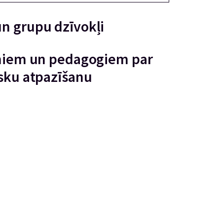
un grupu dzīvokļi
ērniem un pedagogiem par
isku atpazīšanu