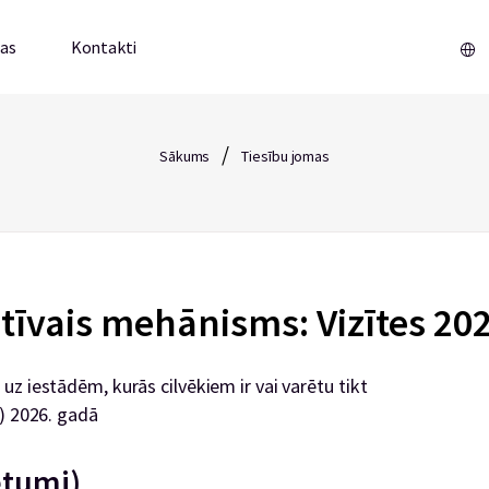
mas
Kontakti
/
Sākums
Tiesību jomas
tīvais mehānisms: Vizītes 20
z iestādēm, kurās cilvēkiem ir vai varētu tikt
m) 2026. gadā
etumi)