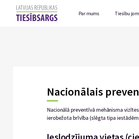
Par mums
Tiesību jo
Nacionālais preven
Nacionālā preventīvā mehānisma vizītes u
ierobežota brīvība (slēgta tipa iestādē
Ieslodzījuma vietas (ci