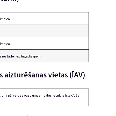
limnīca
limnīca
 iestāde nepilngadīgajiem
ās aizturēšanas vietas (ĪAV)
ģiona pārvaldes Austrumzemgales iecirkņa īslaicīgās