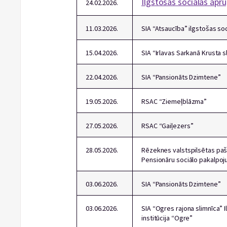
Ilgstošas sociālās apr
24.02.2026.
11.03.2026.
SIA “Atsaucība” ilgstošas so
15.04.2026.
SIA “Irlavas Sarkanā Krusta s
22.04.2026.
SIA “Pansionāts Dzimtene”
19.05.2026.
RSAC “Ziemeļblāzma”
27.05.2026.
RSAC “Gaiļezers”
28.05.2026.
Rēzeknes valstspilsētas paš
Pensionāru sociālo pakalpoj
03.06.2026.
SIA “Pansionāts Dzimtene”
03.06.2026.
SIA “Ogres rajona slimnīca” I
institūcija “Ogre”