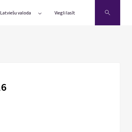
Latviešu valoda
Viegli lasīt
26