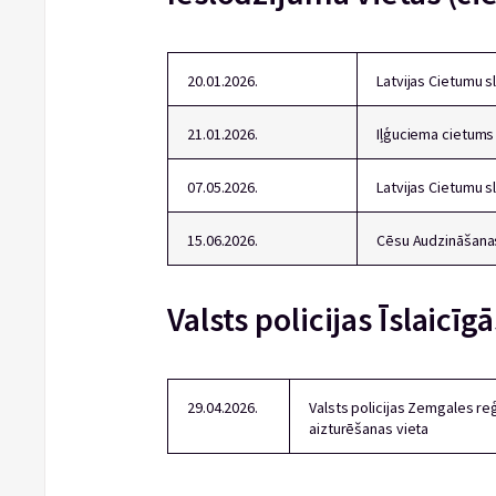
20.01.2026.
Latvijas Cietumu s
21.01.2026.
Iļģuciema cietums
07.05.2026.
Latvijas Cietumu s
15.06.2026.
Cēsu Audzināšanas
Valsts policijas Īslaicīg
29.04.2026.
Valsts policijas Zemgales re
aizturēšanas vieta