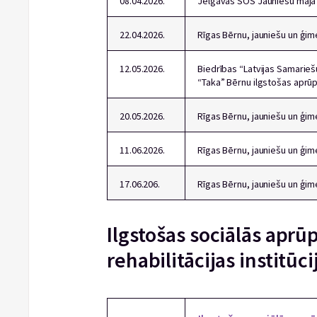
08.04.2026.
Jelgavas SOS Jauniešu māja
22.04.2026.
Rīgas Bērnu, jauniešu un ģime
12.05.2026.
Biedrības “Latvijas Samarie
“Taka” Bērnu ilgstošas aprū
20.05.2026.
Rīgas Bērnu, jauniešu un ģime
11.06.2026.
Rīgas Bērnu, jauniešu un ģim
17.06.206.
Rīgas Bērnu, jauniešu un ģim
Ilgstošas sociālās aprū
rehabilitācijas institū