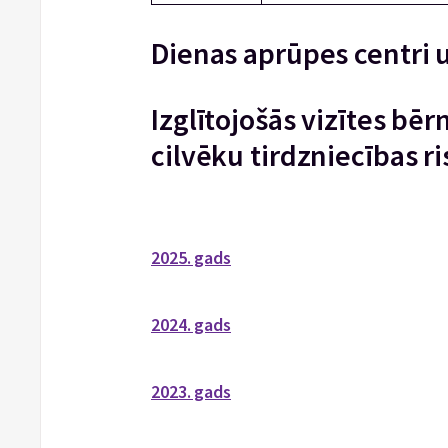
Dienas aprūpes centri 
Izglītojošās vizītes b
cilvēku tirdzniecības r
2025. gads
2024. gads
2023. gads