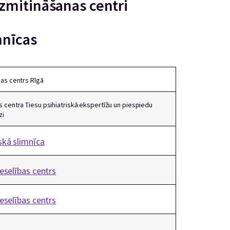
zmitināšanas centri
mnīcas
bas centrs Rīgā
s centra Tiesu psihiatriskā ekspertīžu un piespiedu
zi
skā slimnīca
eselības centrs
eselības centrs