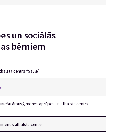
pes un sociālās
ijas bērniem
balsta centrs “Saule”
ā
uniešu ārpusģimenes aprūpes un atbalsta centrs
imenes atbalsta centrs