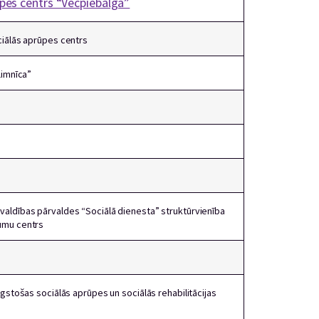
ūpes centrs “Vecpiebalga”
ciālās aprūpes centrs
limnīca”
valdības pārvaldes “Sociālā dienesta” struktūrvienība
umu centrs
lgstošas sociālās aprūpes un sociālās rehabilitācijas