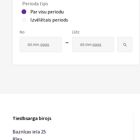
Perioda tips
Par visu periodu
Izvēlētais periods
No
Līdz
-
Tiesībsarga birojs
Baznīcas iela 25
Rīga