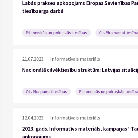
Labās prakses apkopojums Eiropas Savienības Pam
tiesībsarga darbā
Pilsoniskās un politiskās tiesības
Cilvēka pamattiesīb
21.07.2023.
Informatīvais materiāls
Nacionālā cilvēktiesību struktūra: Latvijas situāci
Cilvēka pamattiesības
Pilsoniskās un politiskās tiesīb
12.04.2023.
Informatīvais materiāls
2023. gads. Informatīvs materiāls, kampaņas “Tau
apkopojums