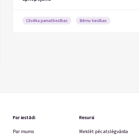
Cilvēka pamattiesības
Bērnu tiesības
Par iestādi
Resursi
Par mums
Meklēt pēc atslēgvārda