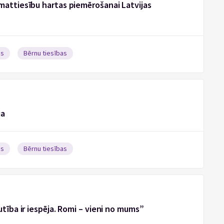
attiesību hartas piemērošanai Latvijas
as
Bērnu tiesības
ja
as
Bērnu tiesības
tība ir iespēja. Romi – vieni no mums”