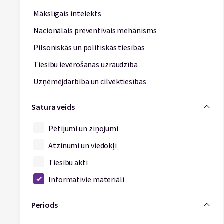
Mākslīgais intelekts
Nacionālais preventīvais mehānisms
Pilsoniskās un politiskās tiesības
Tiesību ievērošanas uzraudzība
Uzņēmējdarbība un cilvēktiesības
Satura veids
Pētījumi un ziņojumi
Atzinumi un viedokļi
Tiesību akti
Informatīvie materiāli
Periods