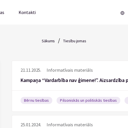
mas
Kontakti
/
Sākums
Tiesību jomas
21.11.2025.
Informatīvais materiāls
Kampaņa “Vardarbība nav ģimene!”. Aizsardzība p
Bērnu tiesības
Pilsoniskās un politiskās tiesības
25.01.2024.
Informatīvais materiāls