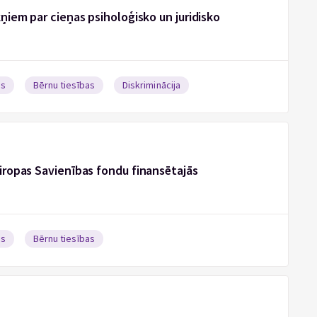
kņiem par cieņas psiholoģisko un juridisko
as
Bērnu tiesības
Diskriminācija
Eiropas Savienības fondu finansētajās
as
Bērnu tiesības