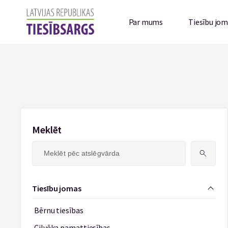
Par mums
Tiesību jo
Meklēt
Meklēt:
Tiesību jomas
Bērnu tiesības
Cilvēka pamattiesības