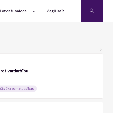
Latviešu valoda
Viegli lasīt
6
ret vardarbību
Cilvēka pamattiesības