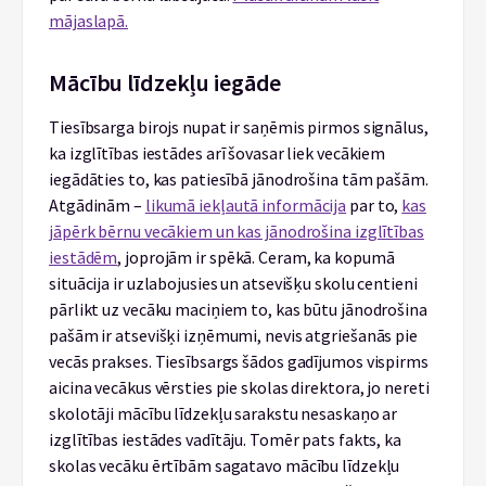
mājaslapā.
Mācību līdzekļu iegāde
Tiesībsarga birojs nupat ir saņēmis pirmos signālus,
ka izglītības iestādes arī šovasar liek vecākiem
iegādāties to, kas patiesībā jānodrošina tām pašām.
Atgādinām –
likumā iekļautā informācija
par to,
kas
jāpērk bērnu vecākiem un kas jānodrošina izglītības
iestādēm
, joprojām ir spēkā. Ceram, ka kopumā
situācija ir uzlabojusies un atsevišķu skolu centieni
pārlikt uz vecāku maciņiem to, kas būtu jānodrošina
pašām ir atsevišķi izņēmumi, nevis atgriešanās pie
vecās prakses. Tiesībsargs šādos gadījumos vispirms
aicina vecākus vērsties pie skolas direktora, jo nereti
skolotāji mācību līdzekļu sarakstu nesaskaņo ar
izglītības iestādes vadītāju. Tomēr pats fakts, ka
skolas vecāku ērtībām sagatavo mācību līdzekļu