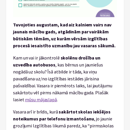
Tuvojoties augustam, kad aiz kalniem vairs nav
jaunais mācību gads, atgādinām par vairākām
būtiskām tēmām, uz kurām vērsām izglītības
procesā iesaistīto uzmanību jau vasaras sākumā.
Kam un vai ir jākontrolē
skolēnu drošība un
uzvedība autobusos
, kas bērnus un jauniešus
nogādā uz skolu? Īsā atbilde ir tāda, ka viņu
pavadīšana uz/no izglītības iestādes jārisina
pašvaldībai. Vasara ir piemērots laiks, lai jautājumu
sakārtotu vēl pirms nākamā mācību gada. Plašāk
lasiet
mūsu mājaslapā
.
Vasara arī ir brīdis, kurā
sakārtot skolas iekšējos
noteikumus par telefonu izmantošanu
, jo jaunie
grozījumi Izglītības likumā paredz, ka “pirmsskolas