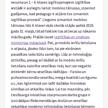
vecuma un 1.– 6. klases izglītojamajiem izglītības
iestādē ir aizliegts lietot mobilos tālruņus, izņemot
gadījumus, kad pedagogs ir atļāvis tos izmantot
izglītības procesā”. Liegums izmantot mobilos
tālruņus līdz 6. klasei visās skolās stājās spēkā 2025.
gada 31. maijā, tātad faktiski tas attiecas uz nākamo
mācību gadu. Plašāk lasiet
Izglītības un zinātnes
ministrijas mājaslapā
. Pat, ja mobilo ierīču lietošana
ir atļauta, jāseko līdzi tam, lai pie ekrāniem
pavadītais laiks būtu samērīgs. Līdz ar tehnoloģiju
attīstību, pieaug arī dažādi ar šo mobilo ierīču
lietošanu saistītie veselības riski, kuri var negatīvi
ietekmēt bērnu veselības rādītājus – fizisko un
psihoemocionālo veselību, miega kvalitāti un ilgumu
u.c., kas ilgtermiņā var radīt dažādas hroniskas
slimības un atkarību riskus. Lai tos mazinātu, pēc
tiesībsarga iniciatīvas starpnozaru darba grupa ir
izstrādājusi Rekomendācijas drošai un veselībai
nekaitīgai moderno tehnoloģiju lietošanai bērniem.