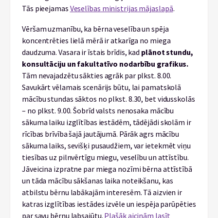
Tās pieejamas
Veselības ministrijas mājaslapā
.
Vēršam uzmanību, ka bērna veselība un spēja
koncentrēties lielā mērā ir atkarīga no miega
daudzuma. Vasara ir īstais brīdis, kad
plānot stundu,
konsultāciju un fakultatīvo nodarbību grafikus.
Tām nevajadzētu sākties agrāk par plkst. 8.00.
Savukārt vēlamais scenārijs būtu, lai pamatskolā
mācību stundas sāktos no plkst. 8.30, bet vidusskolās
– no plkst. 9.00. Šobrīd valsts nenosaka mācību
sākuma laiku izglītības iestādēm, tādējādi skolām ir
rīcības brīvība šajā jautājumā. Pārāk agrs mācību
sākuma laiks, sevišķi pusaudžiem, var ietekmēt viņu
tiesības uz pilnvērtīgu miegu, veselību un attīstību.
Jāveicina izpratne par miega nozīmi bērna attīstībā
un tāda mācību sākšanas laika noteikšanu, kas
atbilstu bērnu labākajām interesēm. Tā aizvien ir
katras izglītības iestādes izvēle un iespēja parūpēties
par savu bērnu labsajūtu.
Plašāk aicinām lasīt