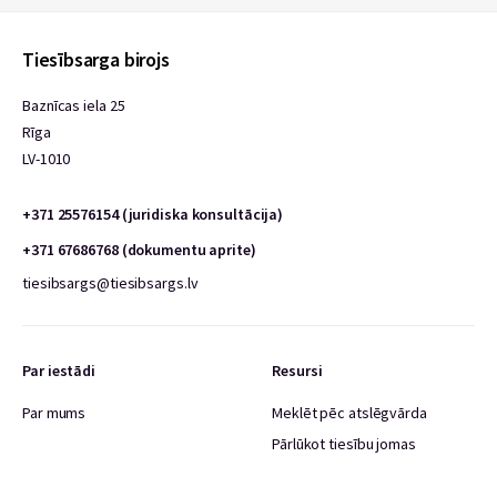
Tiesībsarga birojs
Baznīcas iela 25
Rīga
LV-1010
+371 25576154 (juridiska konsultācija)
+371 67686768 (dokumentu aprite)
tiesibsargs@tiesibsargs.lv
Par iestādi
Resursi
Par mums
Meklēt pēc atslēgvārda
Pārlūkot tiesību jomas