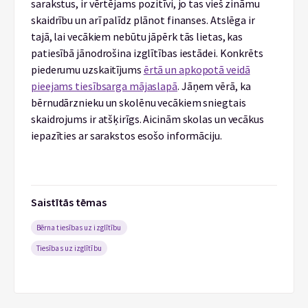
sarakstus, ir vērtējams pozitīvi, jo tas vieš zināmu
skaidrību un arī palīdz plānot finanses. Atslēga ir
tajā, lai vecākiem nebūtu jāpērk tās lietas, kas
patiesībā jānodrošina izglītības iestādei. Konkrēts
piederumu uzskaitījums
ērtā un apkopotā veidā
pieejams tiesībsarga mājaslapā
. Jāņem vērā, ka
bērnudārznieku un skolēnu vecākiem sniegtais
skaidrojums ir atšķirīgs. Aicinām skolas un vecākus
iepazīties ar sarakstos esošo informāciju.
Saistītās tēmas
Bērna tiesības uz izglītību
Tiesības uz izglītību