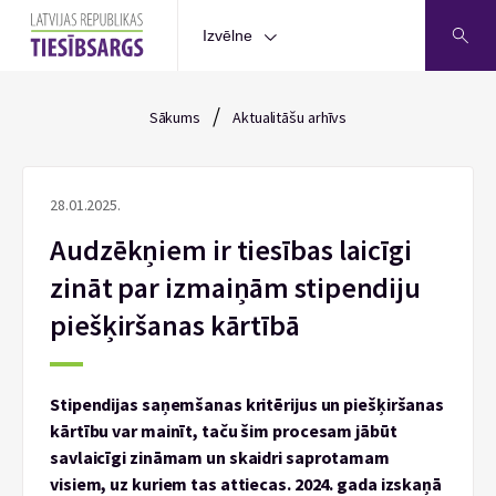
Izvēlne
/
Sākums
Aktualitāšu arhīvs
28.01.2025.
Audzēkņiem ir tiesības laicīgi
zināt par izmaiņām stipendiju
piešķiršanas kārtībā
Stipendijas saņemšanas kritērijus un piešķiršanas
kārtību var mainīt, taču šim procesam jābūt
savlaicīgi zināmam un skaidri saprotamam
visiem, uz kuriem tas attiecas. 2024. gada izskaņā