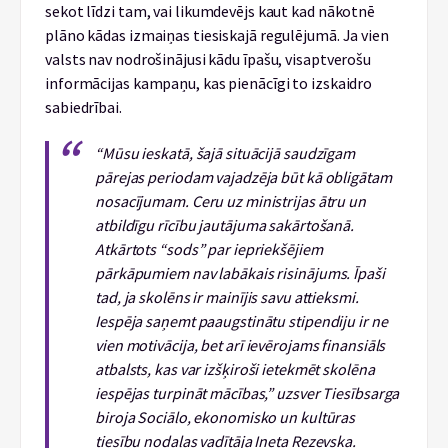
sekot līdzi tam, vai likumdevējs kaut kad nākotnē
plāno kādas izmaiņas tiesiskajā regulējumā. Ja vien
valsts nav nodrošinājusi kādu īpašu, visaptverošu
informācijas kampaņu, kas pienācīgi to izskaidro
sabiedrībai.
“Mūsu ieskatā, šajā situācijā saudzīgam
pārejas periodam vajadzēja būt kā obligātam
nosacījumam. Ceru uz ministrijas ātru un
atbildīgu rīcību jautājuma sakārtošanā.
Atkārtots “sods” par iepriekšējiem
pārkāpumiem nav labākais risinājums. Īpaši
tad, ja skolēns ir mainījis savu attieksmi.
Iespēja saņemt paaugstinātu stipendiju ir ne
vien motivācija, bet arī ievērojams finansiāls
atbalsts, kas var izšķiroši ietekmēt skolēna
iespējas turpināt mācības,” uzsver Tiesībsarga
biroja Sociālo, ekonomisko un kultūras
tiesību nodaļas vadītāja Ineta Rezevska.