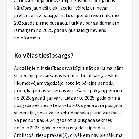
attieksme bija priekšzīmīga. Savukārt pēc jaunās
kārtības jaunieši tiek “sodīti” vēlreiz un nevar
pretendēt uz paaugstinātu stipendiju visu nākamo
2025.gada pirmo pusgadu. Turklāt par gaidāmajām
izmaiņām no 2025. gada viņus laicīgi neviens
neinformēja.
Ko vēlas tiesībsargs?
Audzēkņiem ir tiesības savlaicīgi zināt par izmaiņām
stipendiju piešķiršanas kārtībā. Tiesībsarga ieskatā
likumdevējam vajadzēja noteikt pārejas periodu,
proti, ka jaunās sistēmas vērtēšanai pakļauj periodu
no 2025. gada 1. janvāra. Līdz ar to 2025. gada pirmā
pusgada sekmes ietekmētu 2025. gada otra pusgada
stipendiju, nevis kā to šobrīd nosaka jaunā kārtība –
ka pēc būtības 2024. gada otrā pusgada sekmes
nosaka 2025. gada pirmā pusgada stipendiju.
Atbilstoši tiesu praksei
[2]
, cilvēkiem nav pienākuma