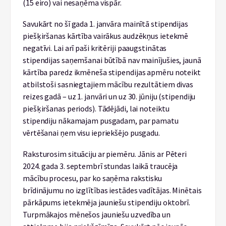
(15 eiro) vai nesaņēma vispār.
Savukārt no šī gada 1. janvāra mainītā stipendijas
piešķiršanas kārtība vairākus audzēkņus ietekmē
negatīvi. Lai arī paši kritēriji paaugstinātas
stipendijas saņemšanai būtībā nav mainījušies, jaunā
kārtība paredz ikmēneša stipendijas apmēru noteikt
atbilstoši sasniegtajiem mācību rezultātiem divas
reizes gadā – uz 1. janvāri un uz 30. jūniju (stipendiju
piešķiršanas periods). Tādējādi, lai noteiktu
stipendiju nākamajam pusgadam, par pamatu
vērtēšanai ņem visu iepriekšējo pusgadu.
Raksturosim situāciju ar piemēru. Jānis ar Pēteri
2024. gada 3. septembrī stundas laikā traucēja
mācību procesu, par ko saņēma rakstisku
brīdinājumu no izglītības iestādes vadītājas. Minētais
pārkāpums ietekmēja jauniešu stipendiju oktobrī.
Turpmākajos mēnešos jauniešu uzvedība un