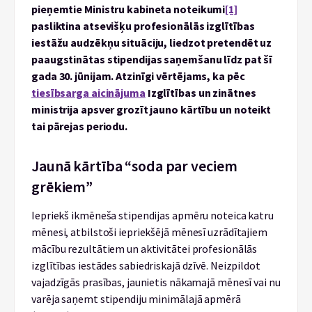
pieņemtie Ministru kabineta noteikumi
[1]
pasliktina atsevišķu profesionālās izglītības
iestāžu audzēkņu situāciju, liedzot pretendēt uz
paaugstinātas stipendijas saņemšanu līdz pat šī
gada 30. jūnijam. Atzinīgi vērtējams, ka pēc
tiesībsarga aicinājuma
Izglītības un zinātnes
ministrija apsver grozīt jauno kārtību un noteikt
tai pārejas periodu.
Jaunā kārtība “soda par veciem
grēkiem”
Iepriekš ikmēneša stipendijas apmēru noteica katru
mēnesi, atbilstoši iepriekšējā mēnesī uzrādītajiem
mācību rezultātiem un aktivitātei profesionālās
izglītības iestādes sabiedriskajā dzīvē. Neizpildot
vajadzīgās prasības, jaunietis nākamajā mēnesī vai nu
varēja saņemt stipendiju minimālajā apmērā