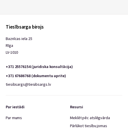
Tiesībsarga birojs
Baznīcas iela 25
Rīga
LV-1010
+371 25576154 (juridiska konsultācija)
+371 67686768 (dokumentu aprite)
tiesibsargs@tiesibsargs.lv
Par iestādi
Resursi
Par mums
Meklēt pēc atslēgvārda
Pārlūkot tiesību jomas