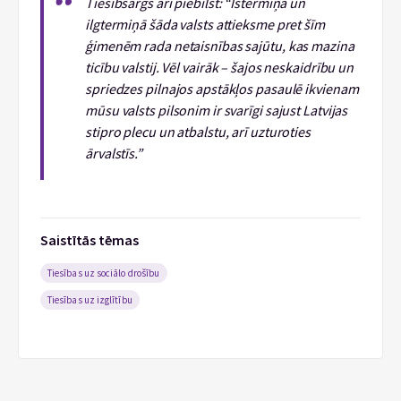
Tiesībsargs arī piebilst: “Īstermiņā un
ilgtermiņā šāda valsts attieksme pret šīm
ģimenēm rada netaisnības sajūtu, kas mazina
ticību valstij. Vēl vairāk – šajos neskaidrību un
spriedzes pilnajos apstākļos pasaulē ikvienam
mūsu valsts pilsonim ir svarīgi sajust Latvijas
stipro plecu un atbalstu, arī uzturoties
ārvalstīs.”
Saistītās tēmas
Tiesības uz sociālo drošību
Tiesības uz izglītību