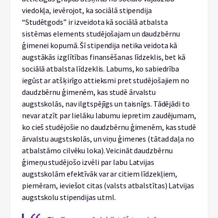
viedokļa, ievērojot, ka sociālā stipendija
“Studētgods” ir izveidota kā sociālā atbalsta
sistēmas elements studējošajam un daudzbērnu
ģimenei kopumā. Šī stipendija netika veidota kā
augstākās izglītības finansēšanas līdzeklis, bet kā
sociālā atbalsta līdzeklis. Labums, ko sabiedrība
iegūst ar atšķirīgo attieksmi pret studējošajiem no
daudzbērnu ģimenēm, kas studē ārvalstu
augstskolās, nav ilgtspējīgs un taisnīgs. Tādējādi to
nevar atzīt par lielāku labumu iepretim zaudējumam,
ko cieš studējošie no daudzbērnu ģimenēm, kas studē
ārvalstu augstskolās, un viņu ģimenes (tātad daļa no
atbalstāmo cilvēku loka). Veicināt daudzbērnu
ģimeņu studējošo izvēli par labu Latvijas
augstskolām efektīvāk var ar citiem līdzekļiem,
piemēram, ieviešot citas (valsts atbalstītas) Latvijas
augstskolu stipendijas u.tml.