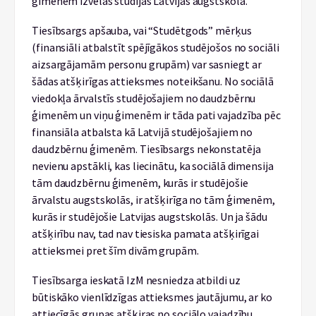
ģimenēm izvēlās studijas Latvijas augstskolā.
Tiesībsargs apšauba, vai “Studētgods” mērķus
(finansiāli atbalstīt spējīgākos studējošos no sociāli
aizsargājamām personu grupām) var sasniegt ar
šādas atšķirīgas attieksmes noteikšanu. No sociālā
viedokļa ārvalstīs studējošajiem no daudzbērnu
ģimenēm un viņu ģimenēm ir tāda pati vajadzība pēc
finansiāla atbalsta kā Latvijā studējošajiem no
daudzbērnu ģimenēm. Tiesībsargs nekonstatēja
nevienu apstākli, kas liecinātu, ka sociālā dimensija
tām daudzbērnu ģimenēm, kurās ir studējošie
ārvalstu augstskolās, ir atšķirīga no tām ģimenēm,
kurās ir studējošie Latvijas augstskolās. Un ja šādu
atšķirību nav, tad nav tiesiska pamata atšķirīgai
attieksmei pret šīm divām grupām.
Tiesībsarga ieskatā IzM nesniedza atbildi uz
būtiskāko vienlīdzīgas attieksmes jautājumu, ar ko
attiecīgās grupas atšķiras no sociālo vajadzību