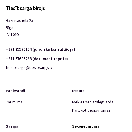
Tiesībsarga birojs
Baznīcas iela 25
Rīga
LV-1010
+371 25576154 (juridiska konsultācija)
+371 67686768 (dokumentu aprite)
tiesibsargs@tiesibsargs.lv
Par iestādi
Resursi
Par mums
Meklēt pēc atslēgvārda
Pārlūkot tiesību jomas
Saziņa
Sekojiet mums