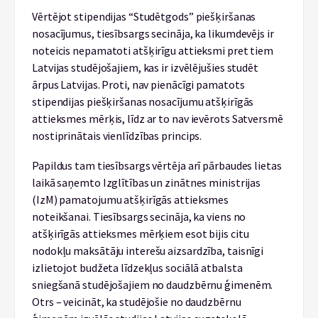
Vērtējot stipendijas “Studētgods” piešķiršanas
nosacījumus, tiesībsargs secināja, ka likumdevējs ir
noteicis nepamatoti atšķirīgu attieksmi pret tiem
Latvijas studējošajiem, kas ir izvēlējušies studēt
ārpus Latvijas. Proti, nav pienācīgi pamatots
stipendijas piešķiršanas nosacījumu atšķirīgās
attieksmes mērķis, līdz ar to nav ievērots Satversmē
nostiprinātais vienlīdzības princips.
Papildus tam tiesībsargs vērtēja arī pārbaudes lietas
laikā saņemto Izglītības un zinātnes ministrijas
(IzM) pamatojumu atšķirīgās attieksmes
noteikšanai. Tiesībsargs secināja, ka viens no
atšķirīgās attieksmes mērķiem esot bijis citu
nodokļu maksātāju interešu aizsardzība, taisnīgi
izlietojot budžeta līdzekļus sociālā atbalsta
sniegšanā studējošajiem no daudzbērnu ģimenēm.
Otrs – veicināt, ka studējošie no daudzbērnu