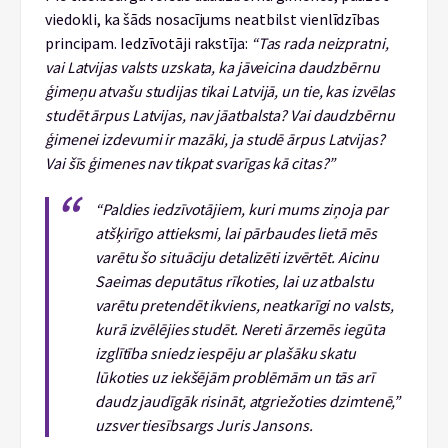
viedokli, ka šāds nosacījums neatbilst vienlīdzības
principam. Iedzīvotāji rakstīja:
“Tas rada neizpratni,
vai Latvijas valsts uzskata, ka jāveicina daudzbērnu
ģimeņu atvašu studijas tikai Latvijā, un tie, kas izvēlas
studēt ārpus Latvijas, nav jāatbalsta? Vai daudzbērnu
ģimenei izdevumi ir mazāki, ja studē ārpus Latvijas?
Vai šīs ģimenes nav tikpat svarīgas kā citas?”
“Paldies iedzīvotājiem, kuri mums ziņoja par
atšķirīgo attieksmi, lai pārbaudes lietā mēs
varētu šo situāciju detalizēti izvērtēt. Aicinu
Saeimas deputātus rīkoties, lai uz atbalstu
varētu pretendēt ikviens, neatkarīgi no valsts,
kurā izvēlējies studēt. Nereti ārzemēs iegūta
izglītība sniedz iespēju ar plašāku skatu
lūkoties uz iekšējām problēmām un tās arī
daudz jaudīgāk risināt, atgriežoties dzimtenē,”
uzsver tiesībsargs Juris Jansons.