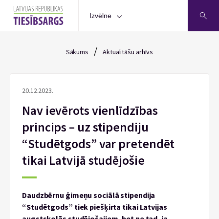
Izvēlne
/
Sākums
Aktualitāšu arhīvs
20.12.2023.
Nav ievērots vienlīdzības
princips – uz stipendiju
“Studētgods” var pretendēt
tikai Latvijā studējošie
Daudzbērnu ģimeņu sociālā stipendija
“Studētgods” tiek piešķirta tikai Latvijas
augstskolās studējošajiem, bet ne tad, ja