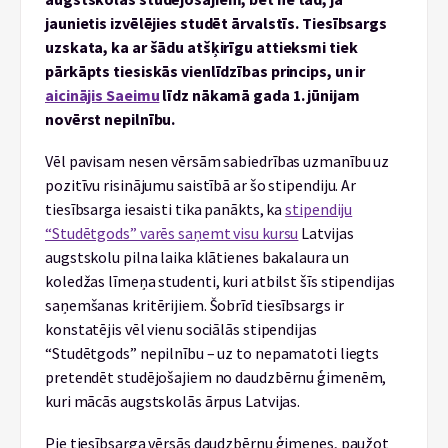
jaunietis izvēlējies studēt ārvalstīs. Tiesībsargs
uzskata, ka ar šādu atšķirīgu attieksmi tiek
pārkāpts tiesiskās vienlīdzības princips, un ir
aicinājis Saeimu
līdz nākamā gada 1. jūnijam
novērst nepilnību.
Vēl pavisam nesen vērsām sabiedrības uzmanību uz
pozitīvu risinājumu saistībā ar šo stipendiju. Ar
tiesībsarga iesaisti tika panākts, ka
stipendiju
“Studētgods” varēs saņemt visu kursu
Latvijas
augstskolu pilna laika klātienes bakalaura un
koledžas līmeņa studenti, kuri atbilst šīs stipendijas
saņemšanas kritērijiem. Šobrīd tiesībsargs ir
konstatējis vēl vienu sociālās stipendijas
“Studētgods” nepilnību – uz to nepamatoti liegts
pretendēt studējošajiem no daudzbērnu ģimenēm,
kuri mācās augstskolās ārpus Latvijas.
Pie tiesībsarga vērsās daudzbērnu ģimenes, paužot