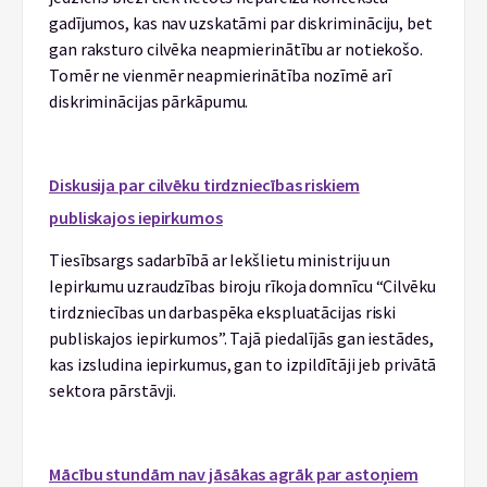
gadījumos, kas nav uzskatāmi par diskrimināciju, bet
gan raksturo cilvēka neapmierinātību ar notiekošo.
Tomēr ne vienmēr neapmierinātība nozīmē arī
diskriminācijas pārkāpumu.
Diskusija par cilvēku tirdzniecības riskiem
publiskajos iepirkumos
Tiesībsargs sadarbībā ar Iekšlietu ministriju un
Iepirkumu uzraudzības biroju rīkoja domnīcu “Cilvēku
tirdzniecības un darbaspēka ekspluatācijas riski
publiskajos iepirkumos”. Tajā piedalījās gan iestādes,
kas izsludina iepirkumus, gan to izpildītāji jeb privātā
sektora pārstāvji.
Mācību stundām nav jāsākas agrāk par astoņiem