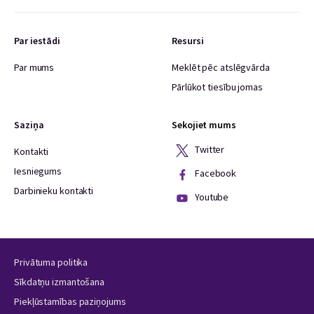
Par iestādi
Resursi
Par mums
Meklēt pēc atslēgvārda
Pārlūkot tiesību jomas
Saziņa
Sekojiet mums
Twitter
Kontakti
Iesniegums
Facebook
Darbinieku kontakti
Youtube
Privātuma politika
Sīkdatņu izmantošana
Piekļūstamības paziņojums