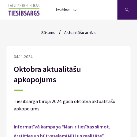
Izvēlne
/
Sākums
Aktualitāšu arhīvs
04.11.2024.
Oktobra aktualitāšu
apkopojums
Tiesībsarga biroja 2024. gada oktobra aktualitāšu
apkopojums.
Informatīvā kampaņa “Man ir tiesības slimot,
ārstēties un būt veselam! Mīti un realitāte”