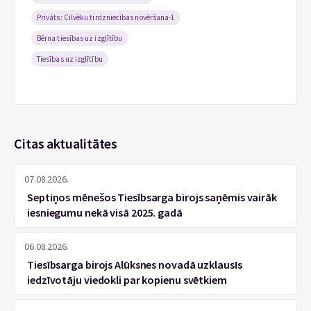
Privāts: Cilvēku tirdzniecības novēršana-1
Bērna tiesības uz izglītību
Tiesības uz izglītību
Citas aktualitātes
07.08.2026.
Septiņos mēnešos Tiesībsarga birojs saņēmis vairāk
iesniegumu nekā visā 2025. gadā
06.08.2026.
Tiesībsarga birojs Alūksnes novadā uzklausīs
iedzīvotāju viedokli par kopienu svētkiem