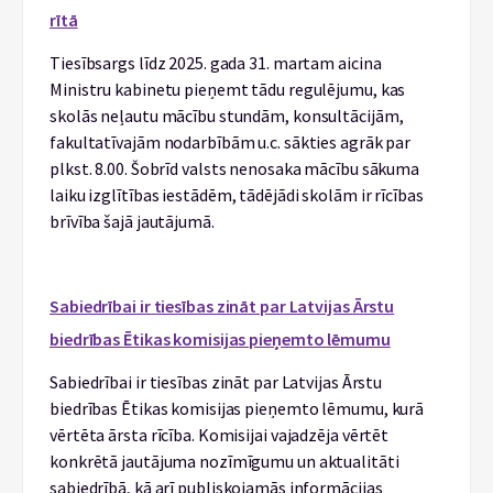
rītā
Tiesībsargs līdz 2025. gada 31. martam aicina
Ministru kabinetu pieņemt tādu regulējumu, kas
skolās neļautu mācību stundām, konsultācijām,
fakultatīvajām nodarbībām u.c. sākties agrāk par
plkst. 8.00. Šobrīd valsts nenosaka mācību sākuma
laiku izglītības iestādēm, tādējādi skolām ir rīcības
brīvība šajā jautājumā.
Sabiedrībai ir tiesības zināt par Latvijas Ārstu
biedrības Ētikas komisijas pieņemto lēmumu
Sabiedrībai ir tiesības zināt par Latvijas Ārstu
biedrības Ētikas komisijas pieņemto lēmumu, kurā
vērtēta ārsta rīcība. Komisijai vajadzēja vērtēt
konkrētā jautājuma nozīmīgumu un aktualitāti
sabiedrībā, kā arī publiskojamās informācijas