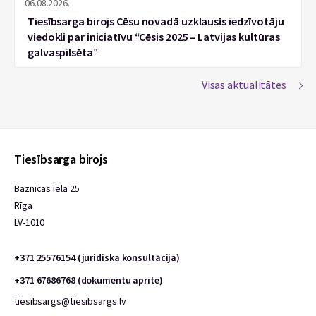
06.08.2026.
Tiesībsarga birojs Cēsu novadā uzklausīs iedzīvotāju
viedokli par iniciatīvu “Cēsis 2025 – Latvijas kultūras
galvaspilsēta”
Visas aktualitātes
Tiesībsarga birojs
Baznīcas iela 25
Rīga
LV-1010
+371 25576154 (juridiska konsultācija)
+371 67686768 (dokumentu aprite)
tiesibsargs@tiesibsargs.lv