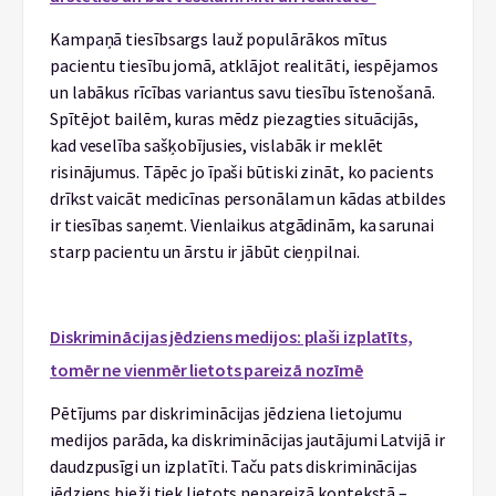
Kampaņā tiesībsargs lauž populārākos mītus
pacientu tiesību jomā, atklājot realitāti, iespējamos
un labākus rīcības variantus savu tiesību īstenošanā.
Spītējot bailēm, kuras mēdz piezagties situācijās,
kad veselība sašķobījusies, vislabāk ir meklēt
risinājumus. Tāpēc jo īpaši būtiski zināt, ko pacients
drīkst vaicāt medicīnas personālam un kādas atbildes
ir tiesības saņemt. Vienlaikus atgādinām, ka sarunai
starp pacientu un ārstu ir jābūt cieņpilnai.
Diskriminācijas jēdziens medijos: plaši izplatīts,
tomēr ne vienmēr lietots pareizā nozīmē
Pētījums par diskriminācijas jēdziena lietojumu
medijos parāda, ka diskriminācijas jautājumi Latvijā ir
daudzpusīgi un izplatīti. Taču pats diskriminācijas
jēdziens bieži tiek lietots nepareizā kontekstā –