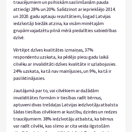
traucējumiem un psihiskām saslimšanām pauda
attiecīgi 28% un 20%. Salīdzinot ar iepriekšējo 2014.
un 2020. gadu aptauju rezultātiem, šogad Latvijas
iedzīvotāji biežāk atzina, ka visām minētajām
grupām vajadzētu pilnā mērā piedalīties sabiedrības
dzīvē.
Vērtējot dzīves kvalitātes izmaiņas, 37%
respondentu uzskata, ka pēdējo piecu gadu laikā
cilvēku ar invaliditāti dzīves kvalitāte ir uzlabojusies.
24% uzskata, ka tā nav mainījusies, un 9%, ka tā ir
pasliktinājusies.
Jautājumā par to, vai cilvēkiem ar dažādām
invaliditātes formām ir tiesības radīt bērnus,
aptuveni divas trešdaļas Latvijas iedzīvotāju atbalsta
šādas tiesības cilvēkiem ar kustību, dzirdes un redzes
traucējumiem. 38% iedzīvotāju atbalsta, ka bērnus
var radīt cilvēki, kas slimo ar cita veida ilgstošām