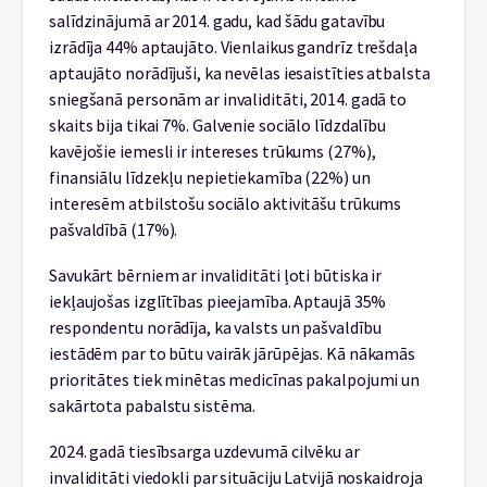
salīdzinājumā ar 2014. gadu, kad šādu gatavību
izrādīja 44% aptaujāto. Vienlaikus gandrīz trešdaļa
aptaujāto norādījuši, ka nevēlas iesaistīties atbalsta
sniegšanā personām ar invaliditāti, 2014. gadā to
skaits bija tikai 7%. Galvenie sociālo līdzdalību
kavējošie iemesli ir intereses trūkums (27%),
finansiālu līdzekļu nepietiekamība (22%) un
interesēm atbilstošu sociālo aktivitāšu trūkums
pašvaldībā (17%).
Savukārt bērniem ar invaliditāti ļoti būtiska ir
iekļaujošas izglītības pieejamība. Aptaujā 35%
respondentu norādīja, ka valsts un pašvaldību
iestādēm par to būtu vairāk jārūpējas. Kā nākamās
prioritātes tiek minētas medicīnas pakalpojumi un
sakārtota pabalstu sistēma.
2024. gadā tiesībsarga uzdevumā cilvēku ar
invaliditāti viedokli par situāciju Latvijā noskaidroja