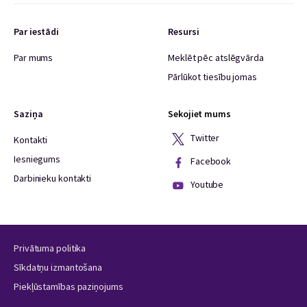
Par iestādi
Resursi
Par mums
Meklēt pēc atslēgvārda
Pārlūkot tiesību jomas
Saziņa
Sekojiet mums
Twitter
Kontakti
Iesniegums
Facebook
Darbinieku kontakti
Youtube
Privātuma politika
Sīkdatņu izmantošana
Piekļūstamības paziņojums