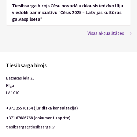
Tiesībsarga birojs Cēsu novadā uzklausīs iedzīvotāju
viedokli par iniciatīvu “Cēsis 2025 – Latvijas kultūras
galvaspilsēta”
Visas aktualitātes
Tiesībsarga birojs
Baznīcas iela 25
Rīga
LV-1010
+371 25576154 (juridiska konsultācija)
+371 67686768 (dokumentu aprite)
tiesibsargs@tiesibsargs.lv