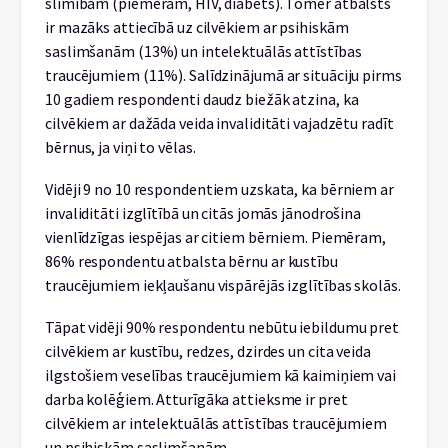
slimībām (piemēram, HIV, diabēts). Tomēr atbalsts
ir mazāks attiecībā uz cilvēkiem ar psihiskām
saslimšanām (13%) un intelektuālās attīstības
traucējumiem (11%). Salīdzinājumā ar situāciju pirms
10 gadiem respondenti daudz biežāk atzina, ka
cilvēkiem ar dažāda veida invaliditāti vajadzētu radīt
bērnus, ja viņi to vēlas.
Vidēji 9 no 10 respondentiem uzskata, ka bērniem ar
invaliditāti izglītībā un citās jomās jānodrošina
vienlīdzīgas iespējas ar citiem bērniem. Piemēram,
86% respondentu atbalsta bērnu ar kustību
traucējumiem iekļaušanu vispārējās izglītības skolās.
Tāpat vidēji 90% respondentu nebūtu iebildumu pret
cilvēkiem ar kustību, redzes, dzirdes un cita veida
ilgstošiem veselības traucējumiem kā kaimiņiem vai
darba kolēģiem. Atturīgāka attieksme ir pret
cilvēkiem ar intelektuālās attīstības traucējumiem
un psihiskām saslimšanām.