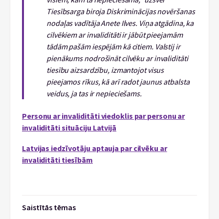
Tiesībsarga biroja Diskriminācijas novēršanas
nodaļas vadītāja Anete Ilves. Viņa atgādina, ka
cilvēkiem ar invaliditāti ir jābūt pieejamām
tādām pašām iespējām kā citiem. Valstij ir
pienākums nodrošināt cilvēku ar invaliditāti
tiesību aizsardzību, izmantojot visus
pieejamos rīkus, kā arī radot jaunus atbalsta
veidus, ja tas ir nepieciešams.
Personu ar invaliditāti viedoklis par personu ar
invaliditāti situāciju Latvijā
Latvijas iedzīvotāju aptauja par cilvēku ar
invaliditāti tiesībām
Saistītās tēmas