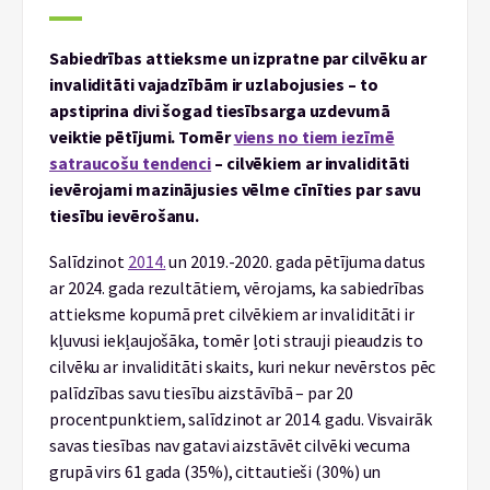
Sabiedrības attieksme un izpratne par cilvēku ar
invaliditāti vajadzībām ir uzlabojusies – to
apstiprina divi šogad tiesībsarga uzdevumā
veiktie pētījumi. Tomēr
viens no tiem iezīmē
satraucošu tendenci
– cilvēkiem ar invaliditāti
ievērojami mazinājusies vēlme cīnīties par savu
tiesību ievērošanu.
Salīdzinot
2014.
un 2019.-2020. gada pētījuma datus
ar 2024. gada rezultātiem, vērojams, ka sabiedrības
attieksme kopumā pret cilvēkiem ar invaliditāti ir
kļuvusi iekļaujošāka, tomēr ļoti strauji pieaudzis to
cilvēku ar invaliditāti skaits, kuri nekur nevērstos pēc
palīdzības savu tiesību aizstāvībā – par 20
procentpunktiem, salīdzinot ar 2014. gadu. Visvairāk
savas tiesības nav gatavi aizstāvēt cilvēki vecuma
grupā virs 61 gada (35%), cittautieši (30%) un