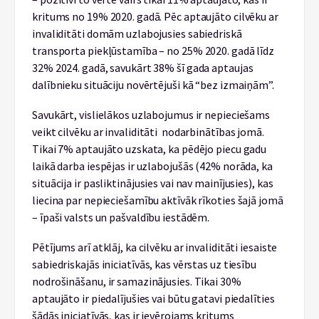
kritums no 19% 2020. gadā. Pēc aptaujāto cilvēku ar
invaliditāti domām uzlabojusies sabiedriskā
transporta piekļūstamība – no 25% 2020. gadā līdz
32% 2024. gadā, savukārt 38% šī gada aptaujas
dalībnieku situāciju novērtējuši kā “bez izmaiņām”.
Savukārt, vislielākos uzlabojumus ir nepieciešams
veikt cilvēku ar invaliditāti nodarbinātības jomā.
Tikai 7% aptaujāto uzskata, ka pēdējo piecu gadu
laikā darba iespējas ir uzlabojušās (42% norāda, ka
situācija ir pasliktinājusies vai nav mainījusies), kas
liecina par nepieciešamību aktīvāk rīkoties šajā jomā
– īpaši valsts un pašvaldību iestādēm.
Pētījums arī atklāj, ka cilvēku ar invaliditāti iesaiste
sabiedriskajās iniciatīvās, kas vērstas uz tiesību
nodrošināšanu, ir samazinājusies. Tikai 30%
aptaujāto ir piedalījušies vai būtu gatavi piedalīties
šādās iniciatīvās, kas ir ievērojams kritums