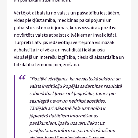
Vērtējot atbalstu no valsts un pašvaldību iestādēm,
vides piekļūstamība, medicīnas pakalpojumi un
pabalstu sistēma ir jomas, kurās visvairāk pozitīvi
novērtēts valsts atbalsts cilvēkiem ar invaliditāti.
Turpretī Latvijas iedzīvotāju vērtējumā vismazāk
atbalstīta ir cilvēku ar invaliditāti iekļaujoša
vispārējā un interešu izglītība, tiesiskā aizsardzība un
līdzdalība lēmumu pieņemšanā.
“Pozitīvi vērtējams, ka nevalstiskā sektora un
valsts institūciju kopējās sadarbības rezultātā
sabiedrība kļuvusi iekļaujošāka, tomēr pie
sasniegtā nevar un nedrīkst apstāties.
Tādējādi arī nākotnē liela uzmanība ir
jāpievērš dažādiem informēšanas
pasākumiem, īpašu uzsvaru liekot uz
piekļūstamas informācijas nodrošināšanu
visiem, kam tā nepieciešama,” uzsver