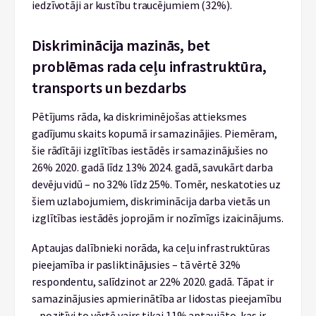
iedzīvotāji ar kustību traucējumiem (32%).
Diskriminācija mazinās, bet
problēmas rada ceļu infrastruktūra,
transports un bezdarbs
Pētījums rāda, ka diskriminējošas attieksmes
gadījumu skaits kopumā ir samazinājies. Piemēram,
šie rādītāji izglītības iestādēs ir samazinājušies no
26% 2020. gadā līdz 13% 2024. gadā, savukārt darba
devēju vidū – no 32% līdz 25%. Tomēr, neskatoties uz
šiem uzlabojumiem, diskriminācija darba vietās un
izglītības iestādēs joprojām ir nozīmīgs izaicinājums.
Aptaujas dalībnieki norāda, ka ceļu infrastruktūras
pieejamība ir pasliktinājusies – tā vērtē 32%
respondentu, salīdzinot ar 22% 2020. gadā. Tāpat ir
samazinājusies apmierinātība ar lidostas pieejamību
– pozitīvi to vērtē vairs tikai 11% aptaujāto, kas ir