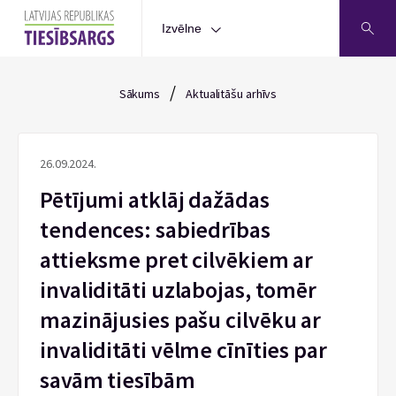
Izvēlne
/
Sākums
Aktualitāšu arhīvs
26.09.2024.
Pētījumi atklāj dažādas
tendences: sabiedrības
attieksme pret cilvēkiem ar
invaliditāti uzlabojas, tomēr
mazinājusies pašu cilvēku ar
invaliditāti vēlme cīnīties par
savām tiesībām