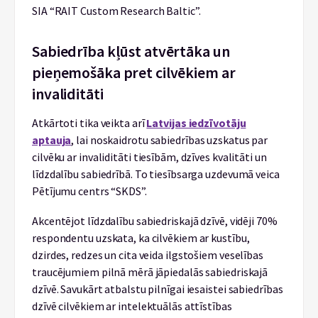
SIA “RAIT Custom Research Baltic”.
Sabiedrība kļūst atvērtāka un
pieņemošāka pret cilvēkiem ar
invaliditāti
Atkārtoti tika veikta arī
Latvijas iedzīvotāju
aptauja
, lai noskaidrotu sabiedrības uzskatus par
cilvēku ar invaliditāti tiesībām, dzīves kvalitāti un
līdzdalību sabiedrībā. To tiesībsarga uzdevumā veica
Pētījumu centrs “SKDS”.
Akcentējot līdzdalību sabiedriskajā dzīvē, vidēji 70%
respondentu uzskata, ka cilvēkiem ar kustību,
dzirdes, redzes un cita veida ilgstošiem veselības
traucējumiem pilnā mērā jāpiedalās sabiedriskajā
dzīvē. Savukārt atbalstu pilnīgai iesaistei sabiedrības
dzīvē cilvēkiem ar intelektuālās attīstības