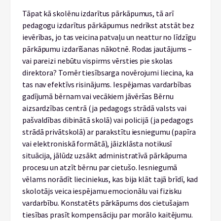
Tāpat kā skolēnu izdarītus pārkāpumus, tā arī
pedagogu izdarītus pārkāpumus nedrīkst atstāt bez
ievērības, jo tas veicina patvaļu un neattur no līdzīgu
pārkāpumu izdarīšanas nākotnē. Rodas jautājums –
vai pareizi nebūtu vispirms vērsties pie skolas
direktora? Tomēr tiesībsarga novērojumi liecina, ka
tas nav efektīvs risinājums. Iespējamas vardarbības
gadījumā bērnam vai vecākiem jāvēršas Bērnu
aizsardzības centrā (ja pedagogs strādā valsts vai
pašvaldības dibinātā skolā) vai policijā (ja pedagogs
strādā privātskolā) ar parakstītu iesniegumu (papīra
vai elektroniskā formātā), jāizklāsta notikusī
situācija, jālūdz uzsākt administratīvā pārkāpuma
procesu un atzīt bērnu par cietušo. Iesniegumā
vēlams norādīt lieciniekus, kas bija klāt tajā brīdī, kad
skolotājs veica iespējamu emocionālu vai fizisku
vardarbību. Konstatēts pārkāpums dos cietušajam
tiesības prasīt kompensāciju par morālo kaitējumu.