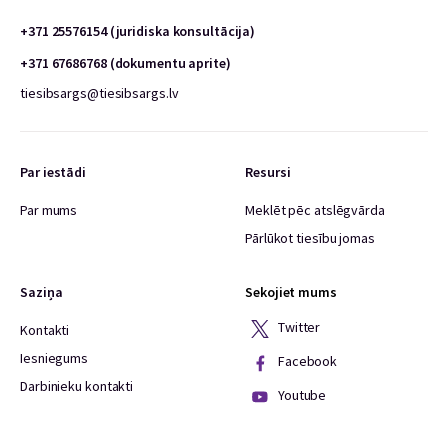
+371 25576154 (juridiska konsultācija)
+371 67686768 (dokumentu aprite)
tiesibsargs@tiesibsargs.lv
Par iestādi
Resursi
Par mums
Meklēt pēc atslēgvārda
Pārlūkot tiesību jomas
Saziņa
Sekojiet mums
Twitter
Kontakti
Iesniegums
Facebook
Darbinieku kontakti
Youtube