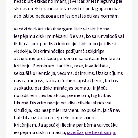
neatbilst ētikas normām, jāvēršas ar iesniegumu pie
skolas direktora un jālūdz izvērtēt pedagoga rīcības
atbilstību pedagoga profesionālās ētikas normām.
Vecāki dažkārt tiesībsargam lūdz vērtēt bērna
iespējamu diskriminēšanu. Ne viss, ko sarunvalodā vai
ikdienā sauc par diskrimināciju, tāds ir no juridiskā
viedokļa. Diskriminācijas gadījumā atšķirīga
attieksme pret kādu personu ir saistīta ar konkrētu
kritēriju. Piemēram, tautība, rase, invaliditāte,
seksuālā orientācija, vecums, dzimums. Uzskaitījums
nav izsmeļošs, taču arī “citiem apstākļiem”, lai tos
uzskatītu par diskriminācijas pamatu, ir jābūt
norādītiem tiesību aktos, piemēram, Izglītības
likumā. Diskriminācija nav divu cilvēku strīds vai
situācija, kas neapmierina vienu no pusēm, ja tā nav
balstīta uz kādu no iepriekš minētajiem
kritērijiem. Ja apstākļi liecina par bērna vai vecāku
iespējamu diskrimināciju,
jāvēršas pie tiesībsarga.