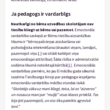
Ja pedagogs ir vardarbīgs
Neatkarīgi no bērna uzvedības skolotājam nav
tiesību kliegt uz bērnu vai pazemot.
Emocionāla
vardarbība saskaņā ar Bērnu tiesību aizsardzības
likumu ir “bērna pašcieņas aizskaršana vai
psiholoģiska ietekmēšana (draudot viņam, lamājot,
pazemojot viņu [..] vai citādi kaitējot viņa
emocionālajai attīstībai). Šāda rīcība ir administratīvi
sodāma likumā noteiktajā kārtībā
[1]
. Emocionālās
vardarbības piemērs, ko jau šī mācību gada sākumā
saņēma Tiesībsarga birojs par pedagoga iespējamu
emocionālu vardarbību mācību stundas laikā:
“Skolotājs sāka uz mani kliegt, teica, lai es “aizveros”
un nosauca mani par “muļķi” visas klases priekšā. Tas
bija ļoti pazemojoši, un viss tika pateikts agresīvā
tonī.”