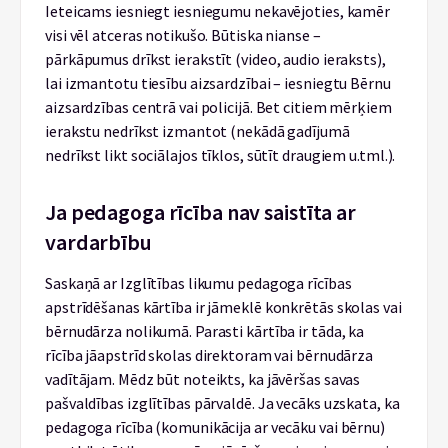
Ieteicams iesniegt iesniegumu nekavējoties, kamēr
visi vēl atceras notikušo. Būtiska nianse –
pārkāpumus drīkst ierakstīt (video, audio ieraksts),
lai izmantotu tiesību aizsardzībai – iesniegtu Bērnu
aizsardzības centrā vai policijā. Bet citiem mērķiem
ierakstu nedrīkst izmantot (nekādā gadījumā
nedrīkst likt sociālajos tīklos, sūtīt draugiem u.tml.).
Ja pedagoga rīcība nav saistīta ar
vardarbību
Saskaņā ar Izglītības likumu pedagoga rīcības
apstrīdēšanas kārtība ir jāmeklē konkrētās skolas vai
bērnudārza nolikumā. Parasti kārtība ir tāda, ka
rīcība jāapstrīd skolas direktoram vai bērnudārza
vadītājam. Mēdz būt noteikts, ka jāvēršas savas
pašvaldības izglītības pārvaldē. Ja vecāks uzskata, ka
pedagoga rīcība (komunikācija ar vecāku vai bērnu)