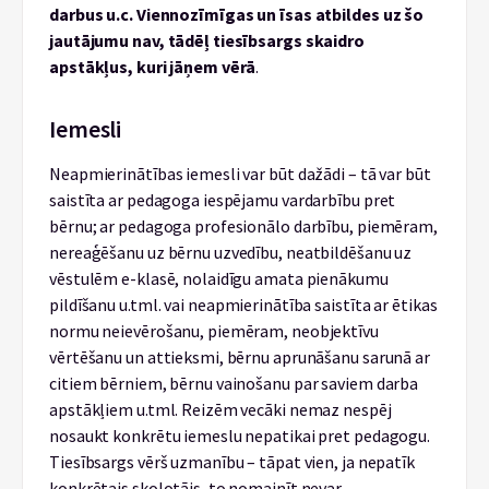
darbus u.c. Viennozīmīgas un īsas atbildes uz šo
jautājumu nav, tādēļ tiesībsargs skaidro
apstākļus, kuri jāņem vērā
.
Iemesli
Neapmierinātības iemesli var būt dažādi – tā var būt
saistīta ar pedagoga iespējamu vardarbību pret
bērnu; ar pedagoga profesionālo darbību, piemēram,
nereaģēšanu uz bērnu uzvedību, neatbildēšanu uz
vēstulēm e-klasē, nolaidīgu amata pienākumu
pildīšanu u.tml. vai neapmierinātība saistīta ar ētikas
normu neievērošanu, piemēram, neobjektīvu
vērtēšanu un attieksmi, bērnu aprunāšanu sarunā ar
citiem bērniem, bērnu vainošanu par saviem darba
apstākļiem u.tml. Reizēm vecāki nemaz nespēj
nosaukt konkrētu iemeslu nepatikai pret pedagogu.
Tiesībsargs vērš uzmanību – tāpat vien, ja nepatīk
konkrētais skolotājs, to nomainīt nevar.