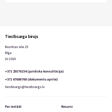
Tiesībsarga birojs
Baznīcas iela 25
Rīga
LV-1010
+371 25576154 (juridiska konsultācija)
+371 67686768 (dokumentu aprite)
tiesibsargs@tiesibsargs.lv
Par iestādi
Resursi