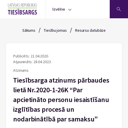
Izvēlne
/
/
Sākums
Tiesību jomas
Resursu datubāze
Publicēts: 21.04.2020.
Atjaunināts: 28.04.2023.
Atzinums
Tiesībsarga atzinums pārbaudes
lietā Nr.2020-1-26K “Par
apcietināto personu iesaistīšanu
izglītības procesā un
nodarbinātībā par samaksu”