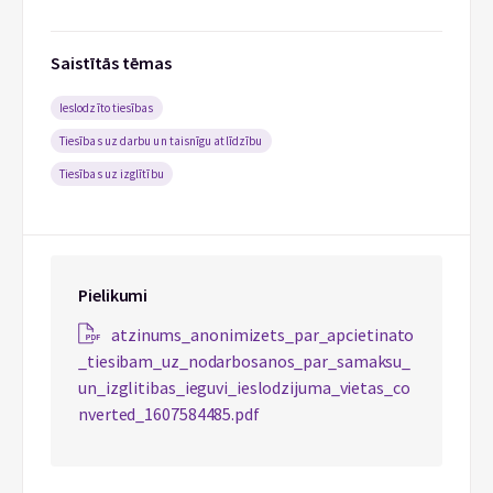
Saistītās tēmas
Ieslodzīto tiesības
Tiesības uz darbu un taisnīgu atlīdzību
Tiesības uz izglītību
Pielikumi
atzinums_anonimizets_par_apcietinato
_tiesibam_uz_nodarbosanos_par_samaksu_
un_izglitibas_ieguvi_ieslodzijuma_vietas_co
nverted_1607584485.pdf