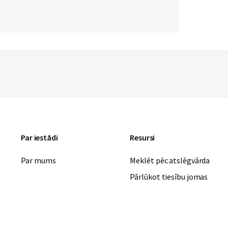
Par iestādi
Resursi
Par mums
Meklēt pēc atslēgvārda
Pārlūkot tiesību jomas