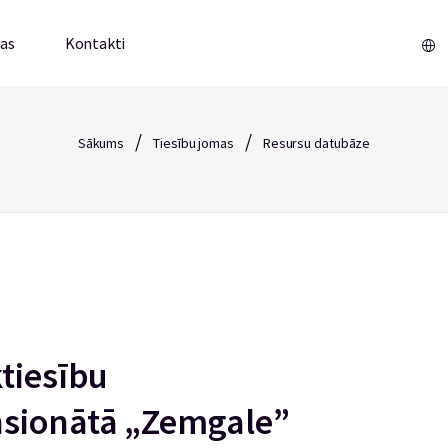
mas
Kontakti
/
/
Sākums
Tiesību jomas
Resursu datubāze
tiesību
sionātā „Zemgale”