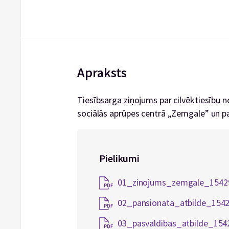
Apraksts
Tiesībsarga ziņojums par cilvēktiesību
sociālās aprūpes centrā „Zemgale” un pa
Pielikumi
01_zinojums_zemgale_1542
02_pansionata_atbilde_154
03_pasvaldibas_atbilde_154