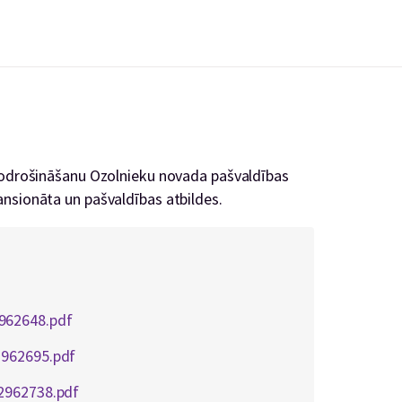
 nodrošināšanu Ozolnieku novada pašvaldības
nsionāta un pašvaldības atbildes.
962648.pdf
2962695.pdf
2962738.pdf