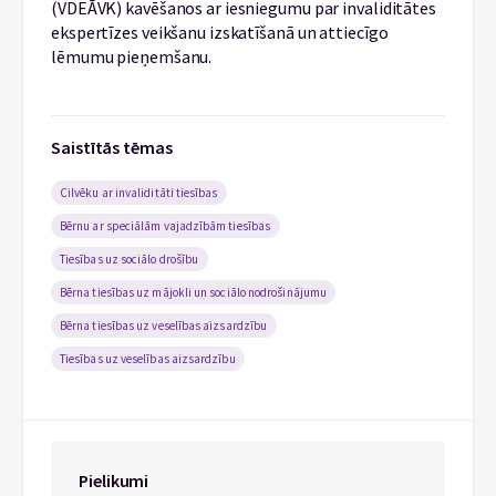
(VDEĀVK) kavēšanos ar iesniegumu par invaliditātes
ekspertīzes veikšanu izskatīšanā un attiecīgo
lēmumu pieņemšanu.
Saistītās tēmas
Cilvēku ar invaliditāti tiesības
Bērnu ar speciālām vajadzībām tiesības
Tiesības uz sociālo drošību
Bērna tiesības uz mājokli un sociālo nodrošinājumu
Bērna tiesības uz veselības aizsardzību
Tiesības uz veselības aizsardzību
Pielikumi