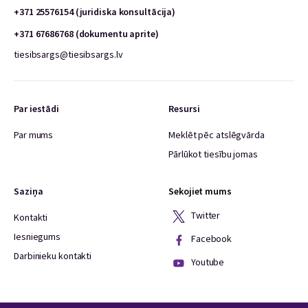
+371 25576154 (juridiska konsultācija)
+371 67686768 (dokumentu aprite)
tiesibsargs@tiesibsargs.lv
Par iestādi
Resursi
Par mums
Meklēt pēc atslēgvārda
Pārlūkot tiesību jomas
Saziņa
Sekojiet mums
Twitter
Kontakti
Iesniegums
Facebook
Darbinieku kontakti
Youtube